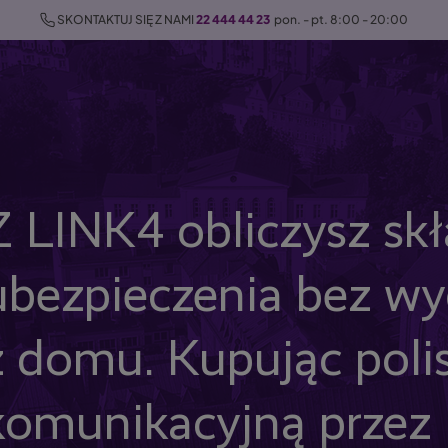
 SKONTAKTUJ SIĘ Z NAMI 
22 444 44 23
  pon. - pt. 8:00 - 20:00
Z LINK4 obliczysz sk
ubezpieczenia bez w
z domu. Kupując poli
komunikacyjną przez I