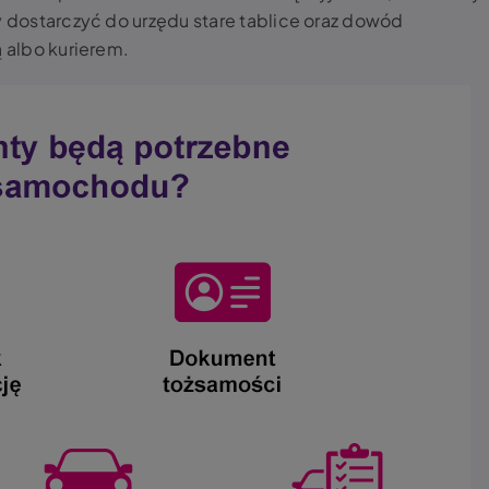
y dostarczyć do urzędu stare tablice oraz dowód
ą albo kurierem.