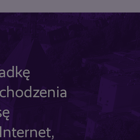
ładkę
ychodzenia
sę
nternet,