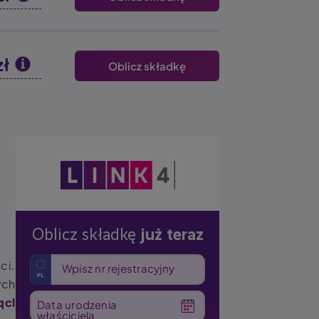
zł
Oblicz składkę
Obraz
Oblicz składkę
już teraz
ci.
Wpisz nr rejestracyjny
ych
qcl
Data urodzenia
właściciela