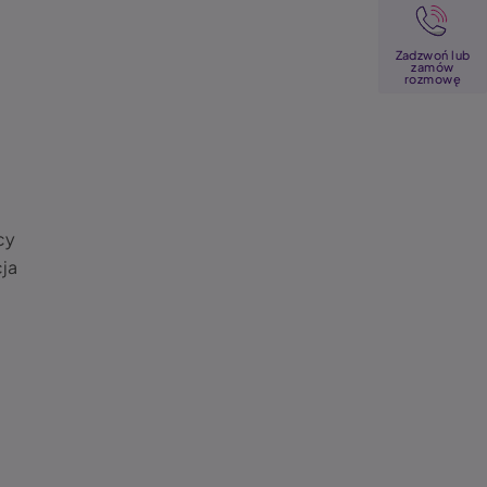
Image
Zadzwoń lub
zamów
rozmowę
d
cy
cja