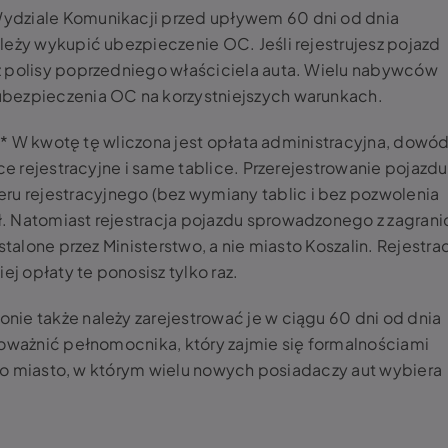
ydziale Komunikacji przed upływem 60 dni od dnia
leży wykupić ubezpieczenie OC. Jeśli rejestrujesz pojazd
z polisy poprzedniego właściciela auta. Wielu nabywców
ubezpieczenia OC na korzystniejszych warunkach.
.*** W kwotę tę wliczona jest opłata administracyjna, dowó
ice rejestracyjne i same tablice. Przerejestrowanie pojazdu
 rejestracyjnego (bez wymiany tablic i bez pozwolenia
. Natomiast rejestracja pojazdu sprowadzonego z zagrani
stalone przez Ministerstwo, a nie miasto
Koszalin. Rejestra
iej opłaty te ponosisz tylko raz.
ie także należy zarejestrować je w ciągu 60 dni od dnia
poważnić pełnomocnika, który zajmie się formalnościami
o miasto, w którym wielu nowych posiadaczy aut wybiera