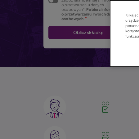
Zapoznałam/em się z "Informacją
o przetwarzaniu danych
osobowych".
Pobierz informację
o przetwarzaniu Twoich danych
Klikają
osobowych
urządzen
persona
korzyst
funkcjo
Image
OC
Image
OC