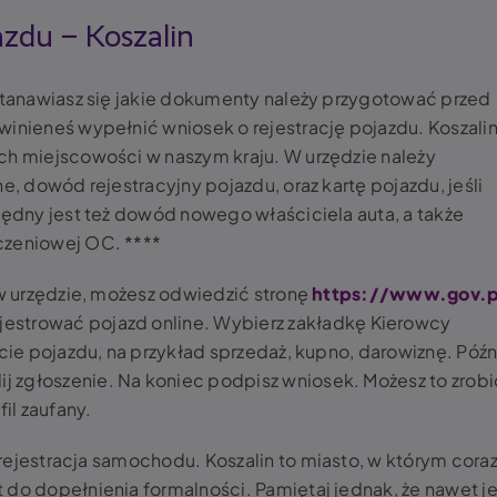
azdu – Koszalin
astanawiasz się jakie dokumenty należy przygotować przed
owinieneś wypełnić
wniosek o rejestrację pojazdu. Koszali
ch miejscowości w naszym kraju. W urzędzie należy
e, dowód rejestracyjny pojazdu, oraz kartę pojazdu, jeśli
będny jest też dowód nowego właściciela auta, a także
czeniowej OC. ****
 w urzędzie, możesz odwiedzić stronę
https://www.gov.p
ejestrować pojazd online. Wybierz zakładkę
Kierowcy
cie pojazdu, na przykład sprzedaż, kupno, darowiznę
. Późn
ij zgłoszenie.
Na koniec podpisz wniosek. Możesz to zrobi
il zaufany.
rejestracja samochodu. Koszalin
to miasto, w którym cora
do dopełnienia formalności. Pamiętaj jednak, że nawet je