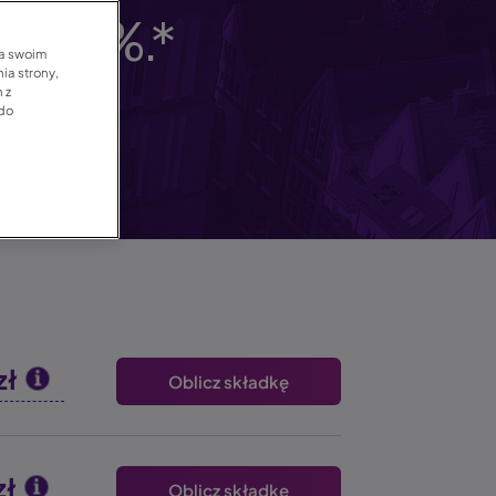
kę 7%.*
na swoim
ia strony,
 z
 do
zł
Oblicz składkę
zł
Oblicz składkę