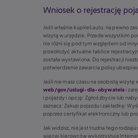
Wniosek o rejestrację poj
Jeśli właśnie kupiłeś auto, na pewno z
wizytą w urzędzie. Przede wszystkim p
nie różni się pod tym względem od inny
przedłożyć aktualne tablice rejestracyjn
została wystawiona. Do rejestracji niez
potwierdzenie zawarcia polisy ubezpie
Jeśli nie masz czasu na osobistą wizytę
web/gov/uslugi-dla-obywatela
i zar
i pojazdy
i opcję:
Zgłoś zbycie lub naby
zaznacz:
Zakup pojazdu
i zakładkę:
Wyśl
poprzez certyfikat elektroniczny lub prof
Jak widzisz, nie jest trudna tego rodzaju
więcej kierowców wykorzystuje Internet 