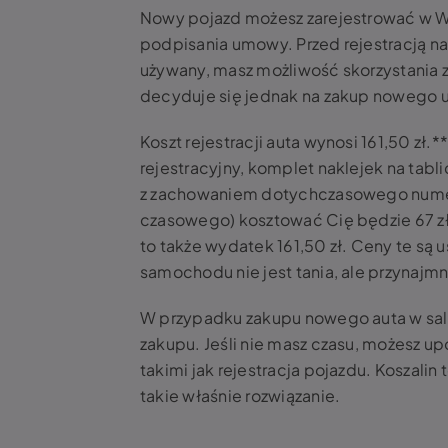
Nowy pojazd możesz zarejestrować w W
podpisania umowy. Przed rejestracją na
używany, masz możliwość skorzystania 
decyduje się jednak na zakup nowego 
Koszt rejestracji auta wynosi 161,50 zł
rejestracyjny, komplet naklejek na tabl
z zachowaniem dotychczasowego numeru
czasowego) kosztować Cię będzie 67 zł
to także wydatek 161,50 zł. Ceny te są u
samochodu
nie jest tania, ale przynajmn
W przypadku zakupu nowego auta w salon
zakupu. Jeśli nie masz czasu, możesz u
takimi jak
rejestracja pojazdu. Koszalin
t
takie właśnie rozwiązanie.