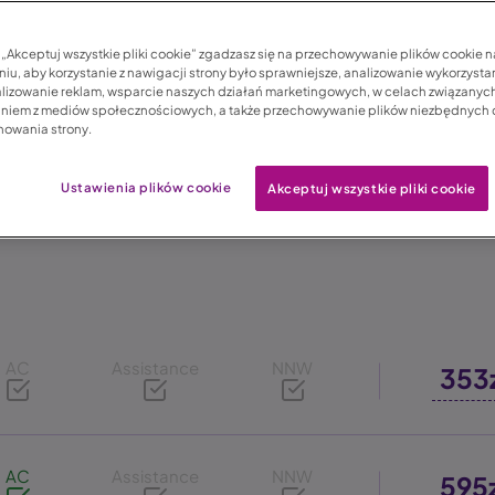
możesz otrzymać zniż
c „Akceptuj wszystkie pliki cookie” zgadzasz się na przechowywanie plików cookie 
iu, aby korzystanie z nawigacji strony było sprawniejsze, analizowanie wykorzystan
lizowanie reklam, wsparcie naszych działań marketingowych, w celach związanych
aniem z mediów społecznościowych, a także przechowywanie plików niezbędnych
nowania strony.
Ustawienia plików cookie
Akceptuj wszystkie pliki cookie
AC
Assistance
NNW
353
AC
Assistance
NNW
595