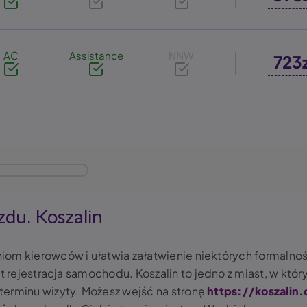
AC
Assistance
NNW
723
zdu. Koszalin
om kierowców i ułatwia załatwienie niektórych formalnoś
st
rejestracja samochodu. Koszalin
to jedno z miast, w któr
terminu wizyty. Możesz wejść na stronę
https://koszalin.