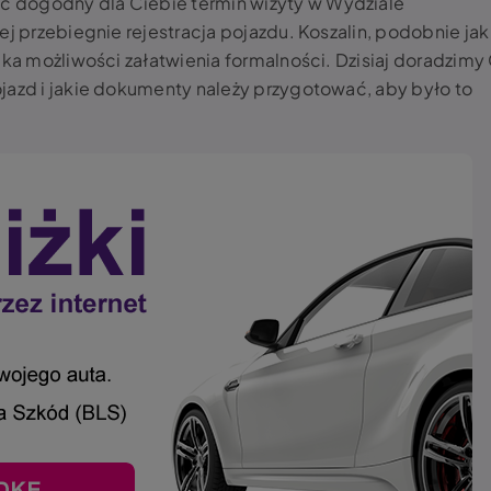
ć dogodny dla Ciebie termin wizyty w Wydziale
iej przebiegnie
rejestracja pojazdu. Koszalin
, podobnie jak
lka możliwości załatwienia formalności. Dzisiaj doradzimy 
jazd i jakie dokumenty należy przygotować, aby było to