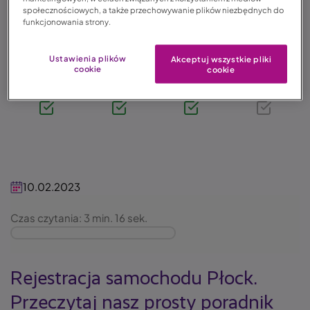
społecznościowych, a także przechowywanie plików niezbędnych do
723zł
funkcjonowania strony.
Image
Ustawienia plików
Akceptuj wszystkie pliki
Oblicz składkę
cookie
cookie
OC
AC
Assistance
NNW
10.02.2023
Czas czytania: 3 min. 16 sek.
Rejestracja samochodu Płock.
Przeczytaj nasz prosty poradnik