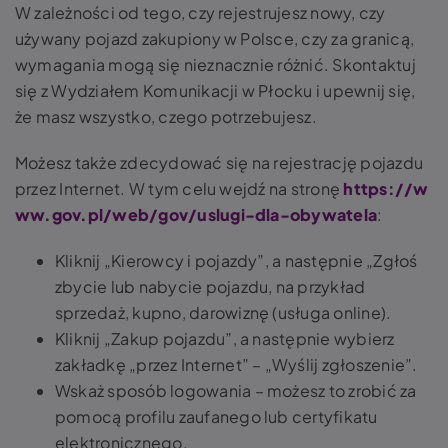
W zależności od tego, czy rejestrujesz nowy, czy
używany pojazd zakupiony w Polsce, czy za granicą,
wymagania mogą się nieznacznie różnić. Skontaktuj
się z Wydziałem Komunikacji w Płocku i upewnij się,
że masz wszystko, czego potrzebujesz.
Możesz także zdecydować się na rejestrację pojazdu
przez Internet. W tym celu wejdź na stronę
https://w
ww.gov.pl/web/gov/uslugi-dla-obywatela
:
Kliknij „Kierowcy i pojazdy”, a następnie „Zgłoś
zbycie lub nabycie pojazdu, na przykład
sprzedaż, kupno, darowiznę (usługa online).
Kliknij „Zakup pojazdu”, a następnie wybierz
zakładkę „przez Internet” – „Wyślij zgłoszenie”.
Wskaż sposób logowania – możesz to zrobić za
pomocą profilu zaufanego lub certyfikatu
elektronicznego.