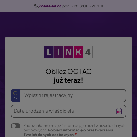
P
22 444 44 23
  pon. - pt. 8:00 - 20:00
r
z
e
j
d
ź
d
o
Oblicz OC i AC
t
już teraz!
r
e
Wpisz nr rejestracyjny
ś
c
Data urodzenia właściciela
i
Zapoznałam/em się z "Informacją o przetwarzaniu danych
osobowych".
Pobierz informację o przetwarzaniu
Twoich danych osobowych