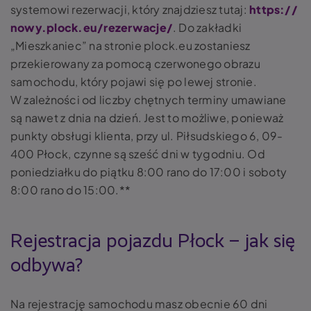
systemowi rezerwacji, który znajdziesz tutaj:
https://
nowy.plock.eu/rezerwacje/
. Do zakładki
„Mieszkaniec” na stronie plock.eu zostaniesz
przekierowany za pomocą czerwonego obrazu
samochodu, który pojawi się po lewej stronie.
W zależności od liczby chętnych terminy umawiane
są nawet z dnia na dzień. Jest to możliwe, ponieważ
punkty obsługi klienta, przy ul. Piłsudskiego 6, 09-
400 Płock, czynne są sześć dni w tygodniu. Od
poniedziałku do piątku 8:00 rano do 17:00 i soboty
8:00 rano do 15:00.**
Rejestracja pojazdu Płock – jak się
odbywa?
Na rejestrację samochodu masz obecnie 60 dni