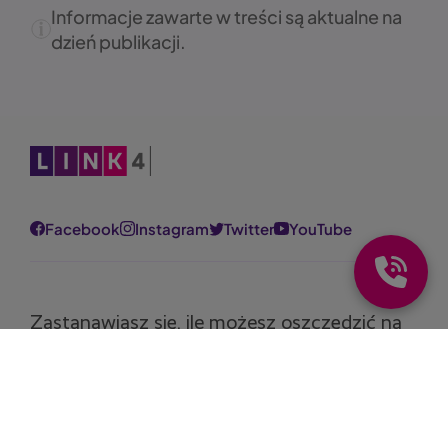
Informacje zawarte w treści są aktualne na
dzień publikacji.
Obraz
Facebook
Instagram
Twitter
YouTube
Zastanawiasz się, ile możesz oszczędzić na
polisie?
Oblicz składkę