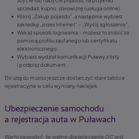
zbycie lub nabycie pojazdu, na przykład
sprzedaż, kupno, darowiznę (usługa online).
Kliknij „Zakup pojazdu”, a następnie wybierz
zakładkę „przez Internet” – „Wyślij zgłoszenie”.
Wskaż sposób logowania – możesz to zrobić za
pomocą profilu zaufanego lub certyfikatu
elektronicznego.
Wybierz wydział komunikacji Puławy z listy
i podpisz dokument.
Do urzędu musisz jeszcze dostarczyć stare tablice
rejestracyjne w celu wymiany naklejek.
Ubezpieczenie samochodu
a rejestracja auta w Puławach
Warto zauważyć, że ważne ubezpieczenie OC jest