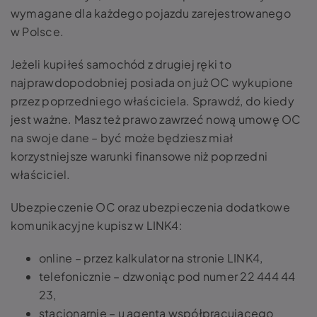
wymagane dla każdego pojazdu zarejestrowanego
w Polsce.
Jeżeli kupiłeś samochód z drugiej ręki to
najprawdopodobniej posiada on już OC wykupione
przez poprzedniego właściciela. Sprawdź, do kiedy
jest ważne. Masz też prawo zawrzeć nową umowę OC
na swoje dane – być może będziesz miał
korzystniejsze warunki finansowe niż poprzedni
właściciel.
Ubezpieczenie OC oraz ubezpieczenia dodatkowe
komunikacyjne kupisz w LINK4:
online – przez kalkulator na stronie LINK4,
telefonicznie – dzwoniąc pod numer 22 444 44
23,
stacjonarnie – u agenta współpracującego