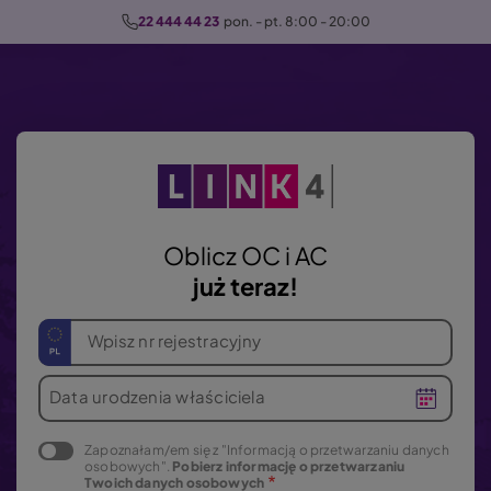
P
22 444 44 23
  pon. - pt. 8:00 - 20:00
r
z
e
j
d
ź
d
o
Oblicz OC i AC
t
już teraz!
r
e
Wpisz nr rejestracyjny
ś
c
Data urodzenia właściciela
i
Zapoznałam/em się z "Informacją o przetwarzaniu danych
osobowych".
Pobierz informację o przetwarzaniu
Twoich danych osobowych