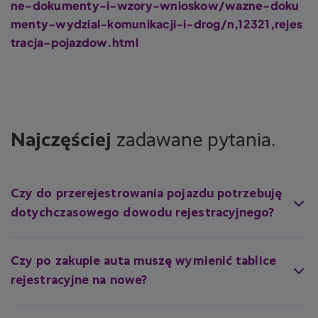
ne-dokumenty-i-wzory-wnioskow/wazne-doku
menty-wydzial-komunikacji-i-drog/n,12321,rejes
tracja-pojazdow.html
Najczęściej
zadawane pytania.
Czy do przerejestrowania pojazdu potrzebuję
dotychczasowego dowodu rejestracyjnego?
Co do zasady urząd oczekuje dokumentów rejestracyjnych
pojazdu, jeżeli były wcześniej wydane. Jeśli brakuje któregoś
dokumentu, sprawa może wymagać dodatkowych wyjaśnień lub
Czy po zakupie auta muszę wymienić tablice
uzupełnień. Przed wizytą warto sprawdzić, czy masz komplet
rejestracyjne na nowe?
wymaganych załączników.
Nie, jeżeli pojazd ma polskie tablice, możesz zachować
dotychczasowy numer rejestracyjny. W praktyce urząd może