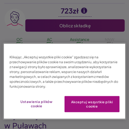
723zł
Image
Oblicz składkę
OC
AC
Assistance
NNW
Klikając „Akceptuj wszystkie pliki cookie” zgadzasz się na
przechowywanie plików cookie na swoim urządzeniu, aby korzystanie
z nawigacji strony było sprawniejsze, analizowanie wykorzystania
strony, personalizowanie reklam, wsparcie naszych działań
marketingowych, w celach związanych z korzystaniem z mediów
06.11.2022
społecznościowych, a także przechowywanie plików niezbędnych do
funkcjonowania strony.
Czas czytania: 3 min. 23 sek.
Ustawienia plików
Akceptuj wszystkie pliki
cookie
cookie
Rejestracja samochodu
w Puławach