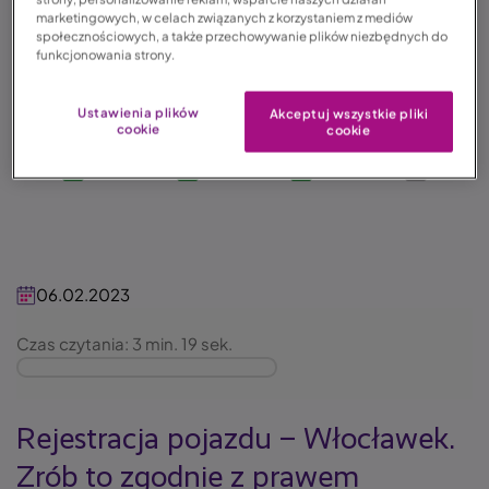
marketingowych, w celach związanych z korzystaniem z mediów
723zł
społecznościowych, a także przechowywanie plików niezbędnych do
Image
funkcjonowania strony.
Oblicz składkę
Ustawienia plików
Akceptuj wszystkie pliki
cookie
cookie
OC
AC
Assistance
NNW
06.02.2023
Czas czytania: 3 min. 19 sek.
Rejestracja pojazdu – Włocławek.
Zrób to zgodnie z prawem