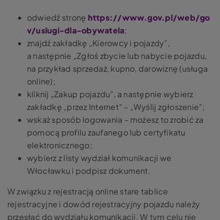
odwiedź stronę
https://www.gov.pl/web/go
v/uslugi-dla-obywatela
;
znajdź zakładkę „Kierowcy i pojazdy”,
a następnie „Zgłoś zbycie lub nabycie pojazdu,
na przykład sprzedaż, kupno, darowiznę (usługa
online);
kliknij „Zakup pojazdu”, a następnie wybierz
zakładkę „przez Internet” – „Wyślij zgłoszenie”;
wskaż sposób logowania – możesz to zrobić za
pomocą profilu zaufanego lub certyfikatu
elektronicznego;
wybierz z listy wydział komunikacji we
Włocławku i podpisz dokument.
W związku z rejestracją online stare tablice
rejestracyjne i dowód rejestracyjny pojazdu należy
przesłać do wydziału komunikacji. W tym celu nie