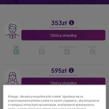
353zł
Image
Oblicz składkę
OC
AC
Assistance
NNW
595zł
Image
Oblicz składkę
OC
AC
Assistance
NNW
Klikając „Akceptuj wszystkie pliki cookie” zgadzasz się na
przechowywanie plików cookie na swoim urządzeniu, aby korzystanie
z nawigacji strony było sprawniejsze, analizowanie wykorzystania
strony, personalizowanie reklam, wsparcie naszych działań