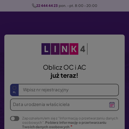
P
22 444 44 23
  pon. - pt. 8:00 - 20:00
r
z
e
j
d
ź
d
o
Oblicz OC i AC
t
już teraz!
r
e
Wpisz nr rejestracyjny
ś
c
Data urodzenia właściciela
i
Zapoznałam/em się z "Informacją o przetwarzaniu danych
osobowych".
Pobierz informację o przetwarzaniu
Twoich danych osobowych