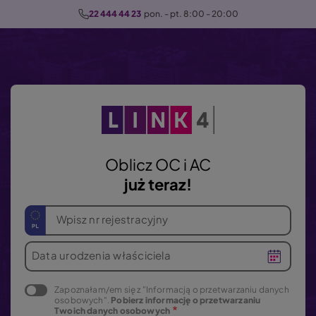
P
22 444 44 23
  pon. - pt. 8:00 - 20:00
r
z
e
j
d
ź
d
o
Oblicz OC i AC
t
już teraz!
r
e
Wpisz nr rejestracyjny
ś
c
Data urodzenia właściciela
i
Zapoznałam/em się z "Informacją o przetwarzaniu danych
osobowych".
Pobierz informację o przetwarzaniu
Twoich danych osobowych