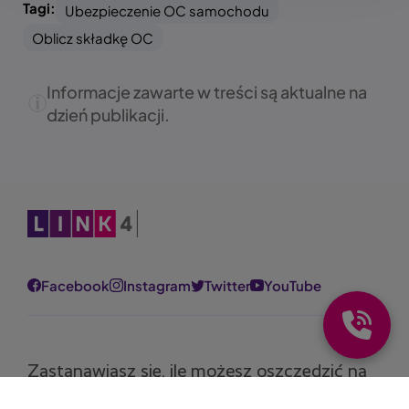
Tagi:
Ubezpieczenie OC samochodu
Oblicz składkę OC
Informacje zawarte w treści są aktualne na
dzień publikacji.
Obraz
Facebook
Instagram
Twitter
YouTube
Zastanawiasz się, ile możesz oszczędzić na
polisie?