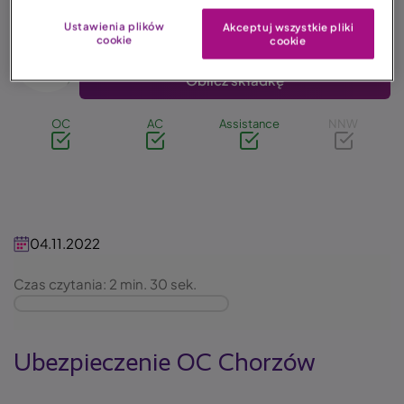
Ustawienia plików
723zł
Akceptuj wszystkie pliki
Image
cookie
cookie
Oblicz składkę
OC
AC
Assistance
NNW
04.11.2022
Czas czytania: 2 min. 30 sek.
Ubezpieczenie OC Chorzów