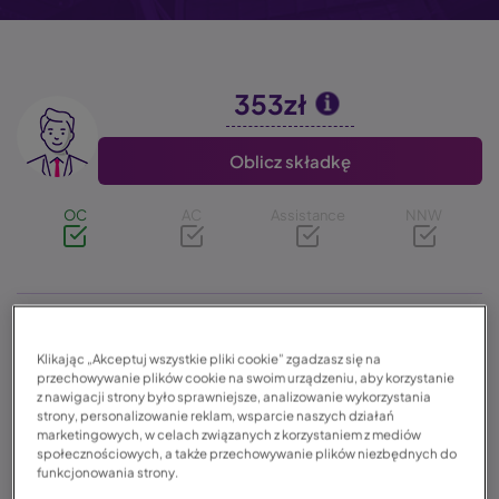
353zł
Image
Oblicz składkę
OC
AC
Assistance
NNW
595zł
Image
Klikając „Akceptuj wszystkie pliki cookie” zgadzasz się na
Oblicz składkę
przechowywanie plików cookie na swoim urządzeniu, aby korzystanie
z nawigacji strony było sprawniejsze, analizowanie wykorzystania
strony, personalizowanie reklam, wsparcie naszych działań
OC
AC
Assistance
NNW
marketingowych, w celach związanych z korzystaniem z mediów
społecznościowych, a także przechowywanie plików niezbędnych do
funkcjonowania strony.