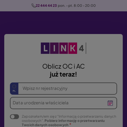
P
22 444 44 23
  pon. - pt. 8:00 - 20:00
r
z
e
j
d
ź
d
o
Oblicz OC i AC
t
już teraz!
r
e
Wpisz nr rejestracyjny
ś
c
Data urodzenia właściciela
i
Zapoznałam/em się z "Informacją o przetwarzaniu danych
osobowych".
Pobierz informację o przetwarzaniu
Twoich danych osobowych