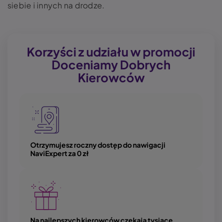
siebie i innych na drodze.
Korzyści z udziału w promocji
Doceniamy Dobrych
Kierowców
Image
Otrzymujesz roczny dostęp do nawigacji
NaviExpert za 0 zł
Image
Na najlepszych kierowców czekają tysiące