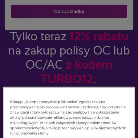
Tylko teraz
12
% rabatu
na zakup polisy OC lub
OC/AC
z
kodem
TURBO12
.
Dodatkowo do każdej kupionej
Klikając „Akceptuj wszystkie pliki cookie” zgadzasz się na
polisy otrzymasz:
przechowywanie plików cookie na swoim urządzeniu, aby korzystanie
z nawigacji strony było sprawniejsze, analizowanie wykorzystania
strony, personalizowanie reklam, wsparcie naszych działań
marketingowych, w celach związanych z korzystaniem z mediów
społecznościowych, a także przechowywanie plików niezbędnych do
darmowy
roczny abonament
funkcjonowania strony.