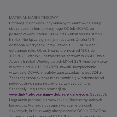
MATERIAŁ MARKETINGOWY
Promocja dla nowych, indywidualnych klientów na zakup
ubezpieczenia komunikacyjnego OC lub OC+AC, za
pośrednictwem infolinii LINK4 oraz kalkulatora na stronie
link4.pl. Nie łączy się z innymi rabatami. Zniżka 12%
dostępna w przypadku braku szkód z OC i AC w ciągu
ostatniego roku. Okres trwania promocji od 19.09 do
31.12.2025. Warunki ubezpieczenia sprawdź w OWU Twoje
Auto na link4.pl. Według danych LINK4 25% klientów którzy
w okresie od 01.01-11.09.2025r. zawarli ubezpieczenie
w zakresie OC+AC, mogłoby zaoszczędzić nawet 324 zł.
Zaoszczędzona składka może różnić się w zależności od
indywidualnych parametrów oraz zakresu ochrony.
Szczegóły i regulamin promocji na
www.link4.pl/doceniamy-dobrych-kierowcow
. Szczegóły
i regulamin promocji na www.link4.pl/doceniamy-dobrych-
kierowcow. Promocja dostępna wyłącznie dla osób
fizycznych, które zawarły ubezpieczenie OC lub OC/AC na
12 miesięcy w terminie od 03.03.2025r i opłaciły składkę lub