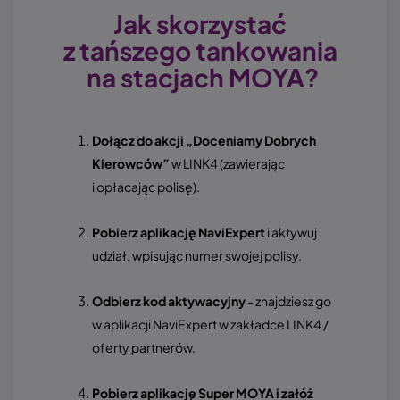
Jak skorzystać
z tańszego tankowania
na stacjach MOYA?
Dołącz do akcji „Doceniamy Dobrych
Kierowców”
w LINK4 (zawierając
i opłacając polisę).
Pobierz aplikację NaviExpert
i aktywuj
udział, wpisując numer swojej polisy.
Odbierz kod aktywacyjny
- znajdziesz go
w aplikacji NaviExpert w zakładce LINK4 /
oferty partnerów.
Pobierz aplikację Super MOYA i załóż