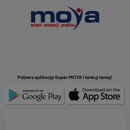
Obraz
Pobierz aplikację Super MOYA i tankuj taniej!
O
O
b
b
r
r
a
a
z
z