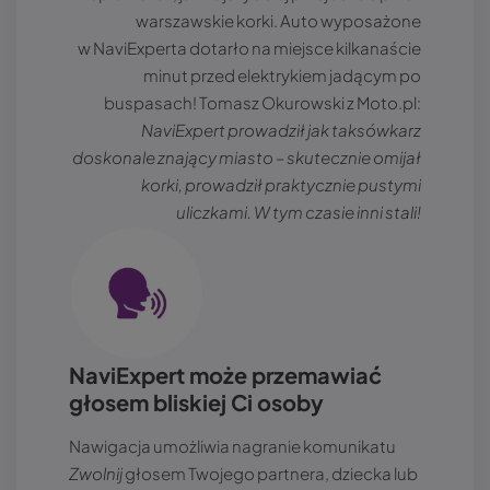
warszawskie korki. Auto wyposażone
w NaviExperta dotarło na miejsce kilkanaście
minut przed elektrykiem jadącym po
buspasach! Tomasz Okurowski z Moto.pl:
NaviExpert prowadził jak taksówkarz
doskonale znający miasto – skutecznie omijał
korki, prowadził praktycznie pustymi
uliczkami. W tym czasie inni stali!
Obraz
NaviExpert może przemawiać
głosem bliskiej Ci osoby
Nawigacja umożliwia nagranie komunikatu
Zwolnij
głosem Twojego partnera, dziecka lub