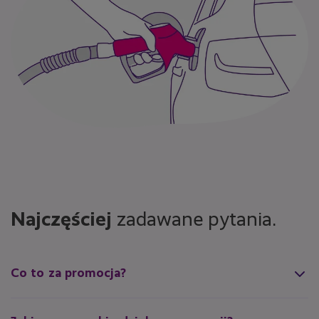
Najczęściej
zadawane pytania.
Co to za promocja?
Promocja „Doceniamy Dobrych Kierowców” to oferta dla klientów
LINK4, wspierająca przepisową jazdę samochodem. Jeśli spełnisz
warunki udziału, dostaniesz darmowy dostęp do nawigacji