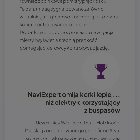
również odcinkowe pomiary prędkości.
Te ostatnie są sygnalizowane zarówno
wizualnie, jak i głosowo – na początku oraz na
końcu kontrolowanego odcinka.
Dodatkowo, podczas przejazdu nawigacja
mierzy i wyświetla średnią prędkość,
pomagając kierowcy kontrolować jazdę.
Obraz
NaviExpert omija korki lepiej...
niż elektryk korzystający
z buspasów
Uczestnicy Wielkiego Testu Mobilności
Miejskiej zorganizowanego przez firmę Arval
sprawdzali, jak najszybciej przejechać przez