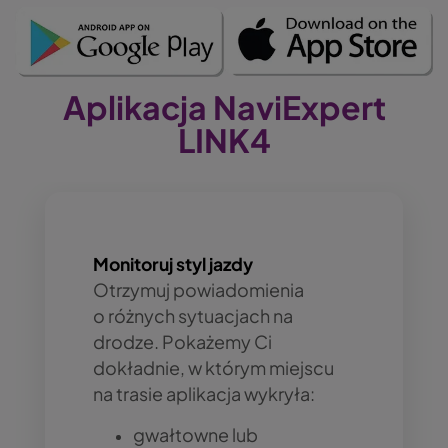
O
O
b
b
r
r
a
a
Aplikacja NaviExpert
z
z
LINK4
Monitoruj styl jazdy
Otrzymuj powiadomienia
o różnych sytuacjach na
drodze. Pokażemy Ci
dokładnie, w którym miejscu
na trasie aplikacja wykryła:
gwałtowne lub