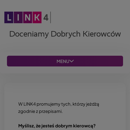
P
r
z
Doceniamy Dobrych Kierowców
e
j
d
ź
MENU
d
o
t
r
e
ś
W LINK4 promujemy tych, którzy jeżdżą
c
zgodnie z przepisami.
i
Myślisz, że jesteś dobrym kierowcą?