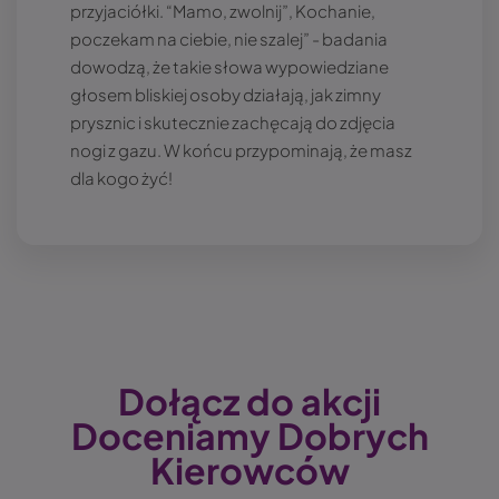
przyjaciółki. “Mamo, zwolnij”, Kochanie,
poczekam na ciebie, nie szalej” - badania
dowodzą, że takie słowa wypowiedziane
głosem bliskiej osoby działają, jak zimny
prysznic i skutecznie zachęcają do zdjęcia
nogi z gazu. W końcu przypominają, że masz
dla kogo żyć!
Dołącz do akcji
Doceniamy Dobrych
Kierowców