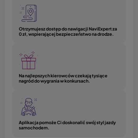
Image
Otrzymujesz dostęp do nawigacji NaviExpert za
0 zł, wspierającej bezpieczeństwo na drodze.
Image
Na najlepszych kierowców czekają tysiące
nagród do wygrania w konkursach.
Image
Aplikacja pomoże Ci doskonalić swój styl jazdy
samochodem.