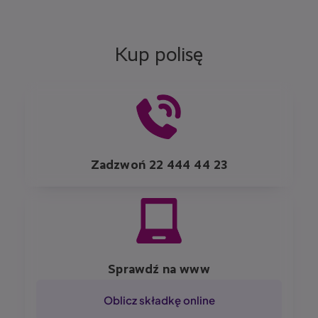
Szczegóły dotyczące czasu, miejsc i tras przejazdu pozostają
- płynność hamowania.
w NaviExpert. LINK4 nie będzie otrzymywać żadnych
Jeżeli kilka osób będzie posiadać taki samą ocenę Stylu jazdy,
szczegółowych danych, a jedynie kilka niezbędnych informacji,
w dalszej kolejności o pozycji w rankingu decyduje liczba
takich jak na przykład ocena przejazdu czy liczba przejechanych
przejechanych kilometrów podczas trwania konkursu, a i jeśli to
Kup polisę
tras i kilometrów, które potrzebne są nam do realizacji
nie przyniesie rozstrzygnięcia - liczba pokonanych tras w trakcie
konkursów.
konkursu.
Image
Zadzwoń 22 444 44 23
Image
Sprawdź na www
Oblicz składkę online