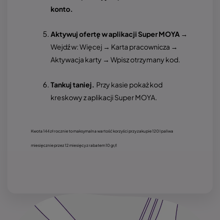
konto.
Aktywuj ofertę w aplikacji Super MOYA
→
Wejdź w: Więcej → Karta pracownicza →
Aktywacja karty → Wpisz otrzymany kod.
Tankuj taniej.
Przy kasie pokaż kod
kreskowy z aplikacji Super MOYA.
Kwota 144 zł rocznie to maksymalna wartość korzyści przy zakupie 120 l paliwa
miesięcznie przez 12 miesięcy z rabatem 10 gr/l
Obraz