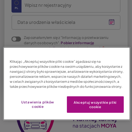
Wpisz nr rejestracyjny
Data urodzenia właściciela
Zapoznałam/em się z "Informacją o przetwarzaniu
danych osobowych".
Pobierz informację
o przetwarzaniu Twoich danych osobowych
Klikając „Akceptuj wszystkie pliki cookie” zgadzasz się na
przechowywanie plików cookie na swoim urządzeniu, aby korzystanie z
nawigacji strony było sprawniejsze, analizowanie wykorzystania strony,
personalizowanie reklam, wsparcie naszych działań marketingowych,
w celach związanych z korzystaniem z mediów społecznościowych, a
także przechowywanie plików niezbędnych do funkcjonowania strony.
Ustawienia plików
Akceptuj wszystkie pliki
cookie
cookie