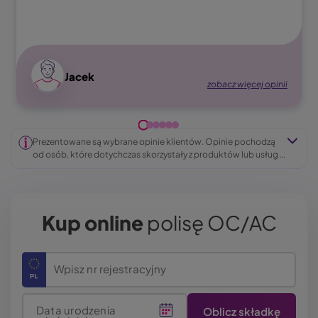
Image
Jacek
zobacz więcej opinii
Prezentowane są wybrane opinie klientów. Opinie pochodzą 
od osób, które dotychczas skorzystały z produktów lub usług 
oferowanych przez LINK4. Mają one charakter subiektywny 
i stanowią wyłącznie wyraz osobistych odczuć i doświadczeń 
naszych klientów. Nie mogą być one traktowane jako 
rekomendacja wyboru określonego produktu przez inne 
Kup online
polisę OC/AC
osoby.
Wpisz nr rejestracyjny
Data urodzenia