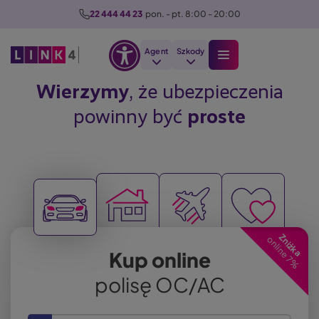
P
22 444 44 23
  pon. - pt. 8:00 - 20:00
r
z
Agent
Szkody
e
Otwórz
j
Szukaj
Wierzymy
, że ubezpieczenia
opcje
d
powinny być
proste
dostępności
ź
d
o
t
Image
Image
Image
r
Image
e
ś
Zniżka
c
online 7%
Kup online
i
polisę OC/AC