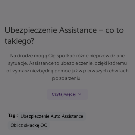
Assistance możesz zakupić dla pojazdu o dopuszczalnej masie
całkowitej (DMC) równej 3,5 t, który jest zarejestrowany w Polsce.
Ubezpieczenie Assistance – co to
takiego?
Na drodze mogą Cię spotkać różne nieprzewidziane
sytuacje. Assistance to ubezpieczenie, dzięki któremu
otrzymasz niezbędną pomoc już w pierwszych chwilach
po zdarzeniu.
Czytaj więcej
Pomoc zawsze obejmuje zarówno Kierowcę, jak
i Pasażerów samochodu i świadczona jest na terenie
Tagi:
Ubezpieczenie Auto Assistance
niemal całej Europy.
Oblicz składkę OC
Sprawdź w których państwach europejskich możesz