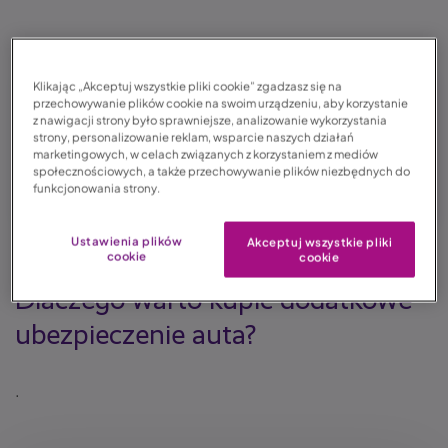
Klikając „Akceptuj wszystkie pliki cookie” zgadzasz się na
przechowywanie plików cookie na swoim urządzeniu, aby korzystanie
Ubezpieczenie
krótkoterminowe Auto Assistance
można
z nawigacji strony było sprawniejsze, analizowanie wykorzystania
strony, personalizowanie reklam, wsparcie naszych działań
wykupić kontaktując się z infolinią lub z agentem
marketingowych, w celach związanych z korzystaniem z mediów
społecznościowych, a także przechowywanie plików niezbędnych do
współpracującym z LINK4
funkcjonowania strony.
Ustawienia plików
Akceptuj wszystkie pliki
cookie
cookie
Dlaczego warto kupić dodatkowe
ubezpieczenie auta?
.