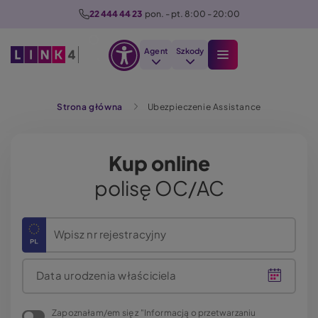
P
22 444 44 23
  pon. - pt. 8:00 - 20:00
r
z
Agent
Szkody
e
Otwórz
j
Szukaj
opcje
d
Strona główna
Ubezpieczenie Assistance
dostępności
ź
d
o
Kup online
t
polisę OC/AC
r
e
ś
Wpisz nr rejestracyjny
c
i
Data urodzenia właściciela
Zapoznałam/em się z "Informacją o przetwarzaniu