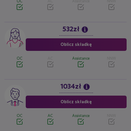
OC
AC
Assistance
NNW
532zł
Image
Oblicz składkę
OC
AC
Assistance
NNW
1034zł
Image
Oblicz składkę
OC
AC
Assistance
NNW