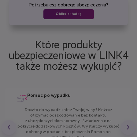
dotychczasową zniżkę przy zawarciu kolejnej umowy.
Potrzebujesz dobrego ubezpieczenia?
Oblicz składkę
Które produkty
ubezpieczeniowe w LINK4
także możesz wykupić?
Pomoc po wypadku
Doszło do wypadku nie z Twojej winy? Możesz
otrzymać odszkodowanie bez kontaktu
z ubezpieczycielem sprawcy i świadczenie na
pokrycie dodatkowych kosztów. Wystarczy wykupić
ochronę w postaci ubezpieczenia Pomoc po