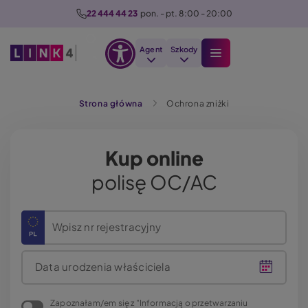
P
22 444 44 23
  pon. - pt. 8:00 - 20:00
r
z
Agent
Szkody
e
Otwórz
j
Szukaj
opcje
d
Strona główna
Ochrona zniżki
dostępności
ź
d
o
Kup online
t
polisę OC/AC
r
e
ś
Wpisz nr rejestracyjny
c
i
Data urodzenia właściciela
Zapoznałam/em się z "Informacją o przetwarzaniu