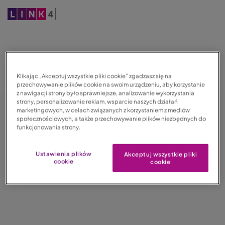
P
r
z
e
j
Klikając „Akceptuj wszystkie pliki cookie” zgadzasz się na
d
przechowywanie plików cookie na swoim urządzeniu, aby korzystanie
ź
z nawigacji strony było sprawniejsze, analizowanie wykorzystania
d
strony, personalizowanie reklam, wsparcie naszych działań
marketingowych, w celach związanych z korzystaniem z mediów
o
społecznościowych, a także przechowywanie plików niezbędnych do
t
funkcjonowania strony.
r
e
Ustawienia plików
Akceptuj wszystkie pliki
cookie
cookie
ś
c
i