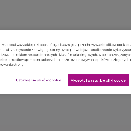
c „Akceptuj wszystkie pliki cookie” zgadzasz się na przechowywanie plików cookie 
iu, aby korzystanie z nawigacji strony było sprawniejsze, analizowanie wykorzystan
lizowanie reklam, wsparcie naszych działań marketingowych, w celach związanych
aniem z mediów społecznościowych, a także przechowywanie plików niezbędnych
nowania strony.
Ustawienia plików cookie
Akceptuj wszystkie pliki cookie