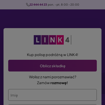
P
22 444 44 23
  pon. - pt. 8:00 - 20:00
r
z
e
j
d
ź
d
o
Kup polisę podróżną w LINK4!
t
r
Oblicz składkę
e
ś
Wolisz z nami porozmawiać?
c
Zamów
rozmowę!
i
Imię