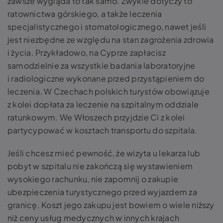
zawsze wygląda to tak samo. Zwykle dotyczy to
ratownictwa górskiego, a także leczenia
specjalistycznego i stomatologicznego, nawet jeśli
jest niezbędne ze względu na stan zagrożenia zdrowia
i życia. Przykładowo, na Cyprze zapłacisz
samodzielnie za wszystkie badania laboratoryjne
i radiologiczne wykonane przed przystąpieniem do
leczenia. W Czechach polskich turystów obowiązuje
z kolei dopłata za leczenie na szpitalnym oddziale
ratunkowym. We Włoszech przyjdzie Ci z kolei
partycypować w kosztach transportu do szpitala.
Jeśli chcesz mieć pewność, że wizyta u lekarza lub
pobyt w szpitalu nie zakończą się wystawieniem
wysokiego rachunku, nie zapomnij o zakupie
ubezpieczenia turystycznego przed wyjazdem za
granicę. Koszt jego zakupu jest bowiem o wiele niższy
niż ceny usług medycznych w innych krajach