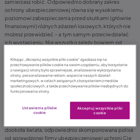
zamierzasz robić. Odpowiednio dobrany zakres
ochrony ubezpieczeniowej równa się wysokiemu
poziomowi zabezpieczenia przed skutkami (głównie
finansowymi) różnych zdarzeń losowych, których nie
możesz przewidzieć – a tym samym przeciwdziałać
ich wystąpieniu. Nie wszystko zależy bowiem od
Twojego przygotowania do wyjazdu i ostrożności,
gdyż na wiele spraw nie masz wpływu. Sprawdź już
Klikając „Akceptuj wszystkie pliki cookie” zgadzasz się na
przechowywanie plików cookie na swoim urządzeniu, aby korzystanie
teraz, jak wybrać najlepsze ubezpieczenie podróżne.
z nawigacji strony było sprawniejsze, analizowanie wykorzystania
strony, personalizowanie reklam, wsparcie naszych działań
Pamiętaj, że oferowany zakres ochrony
marketingowych, w celach związanych z korzystaniem z mediów
społecznościowych, a także przechowywanie plików niezbędnych do
ubezpieczeniowej może być różny. Najlepsze
funkcjonowania strony.
ubezpieczenie turystyczne zapewnia pełną ochronę
przed skutkami niespodziewanych wydarzeń.
Ustawienia plików
Akceptuj wszystkie pliki
cookie
Niezależnie od tego, czy planujesz wypad na kilka dni
cookie
nad polskie morze, czy wybierasz się w podróż
dookoła świata, odpowiednio skomponowana polisa
od sprawdzonej firmy ubezpieczeniowej uchroni Cię