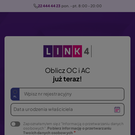
P
22 444 44 23
  pon. - pt. 8:00 - 20:00
r
z
e
j
d
ź
d
o
Oblicz OC i AC
t
już teraz!
r
e
Wpisz nr rejestracyjny
ś
c
Data urodzenia właściciela
i
Zapoznałam/em się z "Informacją o przetwarzaniu danych
osobowych".
Pobierz informację o przetwarzaniu
Twoich danych osobowych