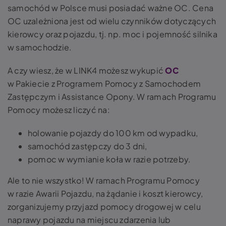
samochód w Polsce musi posiadać ważne OC. Cena
OC uzależniona jest od wielu czynników dotyczących
kierowcy oraz pojazdu, tj. np. moc i pojemność silnika
w samochodzie.
A czy wiesz, że w LINK4 możesz wykupić
OC
w Pakiecie z Programem Pomocy z Samochodem
Zastępczym i Assistance Opony. W ramach Programu
Pomocy możesz liczyć na:
holowanie pojazdy do 100 km od wypadku,
samochód zastępczy do 3 dni,
pomoc w wymianie koła w razie potrzeby.
Ale to nie wszystko! W ramach Programu Pomocy
w razie Awarii Pojazdu, na żądanie i koszt kierowcy,
zorganizujemy przyjazd pomocy drogowej w celu
naprawy pojazdu na miejscu zdarzenia lub