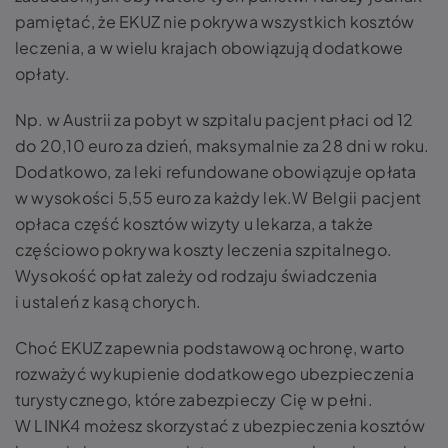
pamiętać, że EKUZ nie pokrywa wszystkich kosztów
leczenia, a w wielu krajach obowiązują dodatkowe
opłaty.
Np. w Austrii za pobyt w szpitalu pacjent płaci od 12
do 20,10 euro za dzień, maksymalnie za 28 dni w roku.
Dodatkowo, za leki refundowane obowiązuje opłata
w wysokości 5,55 euro za każdy lek.W Belgii pacjent
opłaca część kosztów wizyty u lekarza, a także
częściowo pokrywa koszty leczenia szpitalnego.
Wysokość opłat zależy od rodzaju świadczenia
i ustaleń z kasą chorych.
Choć EKUZ zapewnia podstawową ochronę, warto
rozważyć wykupienie dodatkowego ubezpieczenia
turystycznego, które zabezpieczy Cię w pełni.
W LINK4 możesz skorzystać z ubezpieczenia kosztów