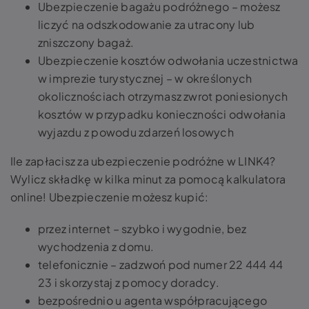
Ubezpieczenie bagażu podróżnego – możesz
liczyć na odszkodowanie za utracony lub
zniszczony bagaż.
Ubezpieczenie kosztów odwołania uczestnictwa
w imprezie turystycznej – w określonych
okolicznościach otrzymasz zwrot poniesionych
kosztów w przypadku konieczności odwołania
wyjazdu z powodu zdarzeń losowych
Ile zapłacisz za ubezpieczenie podróżne w LINK4?
Wylicz składkę w kilka minut za pomocą kalkulatora
online! Ubezpieczenie możesz kupić:
przez internet – szybko i wygodnie, bez
wychodzenia z domu.
telefonicznie – zadzwoń pod numer 22 444 44
23 i skorzystaj z pomocy doradcy.
bezpośrednio u agenta współpracującego