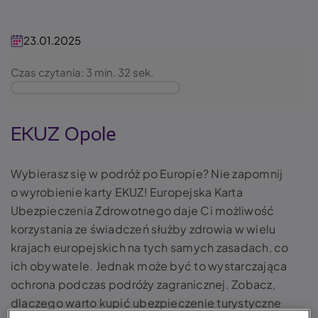
23.01.2025
Czas czytania: 3 min. 32 sek.
EKUZ Opole
Wybierasz się w podróż po Europie? Nie zapomnij
o wyrobienie karty EKUZ! Europejska Karta
Ubezpieczenia Zdrowotnego daje Ci możliwość
korzystania ze świadczeń służby zdrowia w wielu
krajach europejskich na tych samych zasadach, co
ich obywatele. Jednak może być to wystarczająca
ochrona podczas podróży zagranicznej. Zobacz,
dlaczego warto kupić ubezpieczenie turystyczne