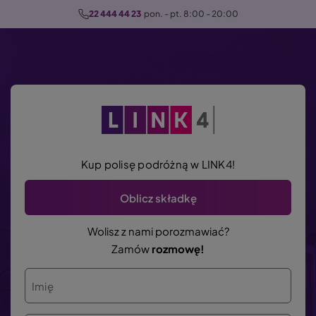
P
22 444 44 23
  pon. - pt. 8:00 - 20:00
r
z
e
j
d
ź
d
o
Kup polisę podróżną w LINK4!
t
r
Oblicz składkę
e
ś
Wolisz z nami porozmawiać?
c
Zamów
rozmowę!
i
Imię