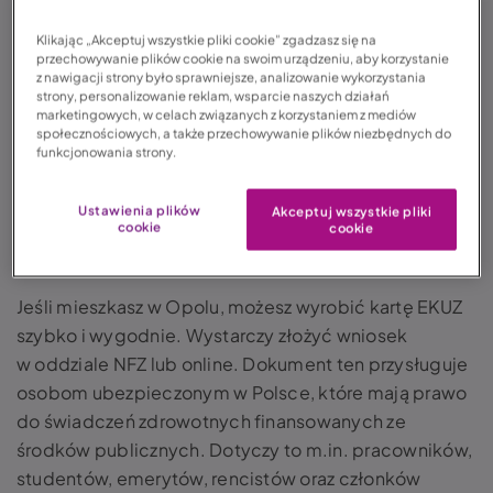
w LINK4.
Klikając „Akceptuj wszystkie pliki cookie” zgadzasz się na
Europejska Karta Ubezpieczenia Zdrowotnego (EKUZ)
przechowywanie plików cookie na swoim urządzeniu, aby korzystanie
z nawigacji strony było sprawniejsze, analizowanie wykorzystania
to dokument, który umożliwia korzystanie z publicznej
strony, personalizowanie reklam, wsparcie naszych działań
opieki zdrowotnej w trakcie czasowego pobytu
marketingowych, w celach związanych z korzystaniem z mediów
społecznościowych, a także przechowywanie plików niezbędnych do
w krajach Unii Europejskiej, Islandii, Liechtensteinu,
funkcjonowania strony.
Norwegii, Szwajcarii oraz Wielkiej Brytanii. Dzięki
karcie EKUZ możesz uzyskać niezbędną pomoc
Ustawienia plików
Akceptuj wszystkie pliki
medyczną na takich samych zasadach, jakie
cookie
cookie
obowiązują obywateli danego kraju.
Jeśli mieszkasz w Opolu, możesz wyrobić kartę EKUZ
szybko i wygodnie. Wystarczy złożyć wniosek
w oddziale NFZ lub online. Dokument ten przysługuje
osobom ubezpieczonym w Polsce, które mają prawo
do świadczeń zdrowotnych finansowanych ze
środków publicznych. Dotyczy to m.in. pracowników,
studentów, emerytów, rencistów oraz członków