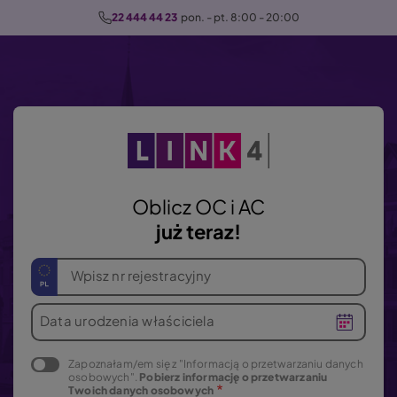
P
22 444 44 23
  pon. - pt. 8:00 - 20:00
r
z
e
j
d
ź
d
o
Oblicz OC i AC
t
już teraz!
r
e
Wpisz nr rejestracyjny
ś
c
Data urodzenia właściciela
i
Zapoznałam/em się z "Informacją o przetwarzaniu danych
osobowych".
Pobierz informację o przetwarzaniu
Twoich danych osobowych