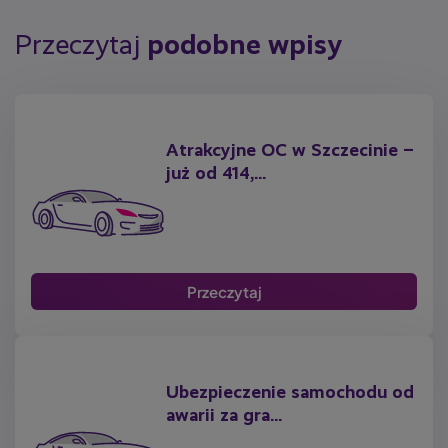
Jako że jest to miasto powiatowe o dość dużej gęstości
zaludnienia, ryzyko wystąpienia szkody jest tu na pewno wyższe
Przeczytaj
podobne wpisy
niż w okolicznych wsiach. Algorytm przeanalizuje również dane
dotyczące liczby pojazdów zarejestrowanych w mieście,
natężenia lokalnego ruchu, stanu siatki miejscowych dróg,
a nawet ukształtowania terenu.
Atrakcyjne OC w Szczecinie –
już od 414,...
Przeczytaj
Ubezpieczenie samochodu od
awarii za gra...