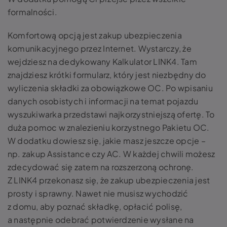
formalności.
Komfortową opcją jest zakup ubezpieczenia
komunikacyjnego przez Internet. Wystarczy, że
wejdziesz na dedykowany Kalkulator LINK4. Tam
znajdziesz krótki formularz, który jest niezbędny do
wyliczenia składki za obowiązkowe OC. Po wpisaniu
danych osobistych i informacji na temat pojazdu
wyszukiwarka przedstawi najkorzystniejszą ofertę. To
duża pomoc w znalezieniu korzystnego Pakietu OC.
W dodatku dowiesz się, jakie masz jeszcze opcje –
np. zakup Assistance czy AC. W każdej chwili możesz
zdecydować się zatem na rozszerzoną ochronę.
Z LINK4 przekonasz się, że zakup ubezpieczenia jest
prosty i sprawny. Nawet nie musisz wychodzić
z domu, aby poznać składkę, opłacić polisę,
a następnie odebrać potwierdzenie wysłane na