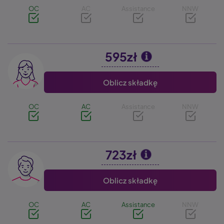
OC
AC
Assistance
NNW
595zł
Image
Oblicz składkę
OC
AC
Assistance
NNW
723zł
Image
Oblicz składkę
OC
AC
Assistance
NNW