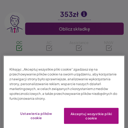
353zł
Image
Oblicz składkę
OC
AC
Assistance
NNW
595zł
Klikając „Akceptuj wszystkie pliki cookie” zgadzasz się na
Image
przechowywanie plików cookie na swoim urządzeniu, aby korzystanie
z nawigacji strony było sprawniejsze, analizowanie wykorzystania
strony, personalizowanie reklam, wsparcie naszych działań
Oblicz składkę
marketingowych, w celach związanych z korzystaniem z mediów
społecznościowych, a także przechowywanie plików niezbędnych do
funkcjonowania strony.
OC
AC
Assistance
NNW
Ustawienia plików
Akceptuj wszystkie pliki
cookie
cookie
723zł
Image