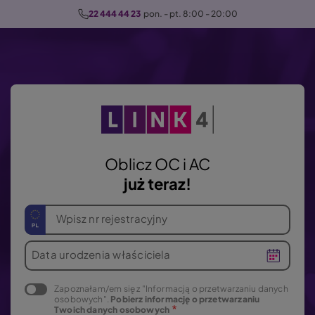
P
22 444 44 23
  pon. - pt. 8:00 - 20:00
r
z
e
j
d
ź
d
o
Oblicz OC i AC
t
już teraz!
r
e
Wpisz nr rejestracyjny
ś
c
Data urodzenia właściciela
i
Zapoznałam/em się z "Informacją o przetwarzaniu danych
osobowych".
Pobierz informację o przetwarzaniu
Twoich danych osobowych