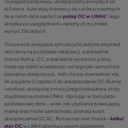
To pojazd benzynowy, ubezpieczony powyżej 6 lat
w Polsce. Auto służy kierowcy do celów prywatnych.
Ile w takim razie zapłaci za
polisę OC w LINK4
? Jego
składka po uwzględnieniu należnych mu zniżek
wynosi 318 złotych.
Oczywiście powyższa symulacja to jedynie przykład
obliczony na podstawie lokalizacji, a dokładnie
miasta Rumia. OC, a dokładnie wysokość polisy
może się różnić w zależności od tego jaki samochód
planujesz ubezpieczyć. Jeśli chcesz dowiedzieć się,
ile przyjdzie Ci zapłacić za ubezpieczenie OC (Rumia
i okolice), skorzystaj z intuicyjnego kalkulatora, który
znajdziesz na stronie LINK4. Wpisując w formularzu
podstawowe dane – wiek, rok uzyskania prawa jazdy,
markę oraz model samochodu, poznasz koszt
ubezpieczenia OC AC. Rumia oraz inne miasta –
kalkul
ator OC
w LINK4 obejmuje swoim działaniem