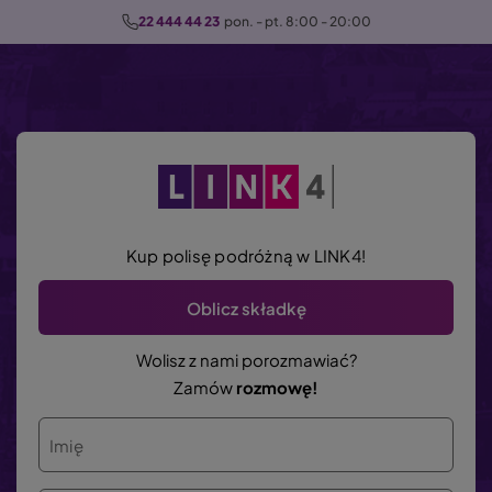
P
22 444 44 23
  pon. - pt. 8:00 - 20:00
r
z
e
j
d
ź
d
o
Kup polisę podróżną w LINK4!
t
r
Oblicz składkę
e
ś
Wolisz z nami porozmawiać?
c
Zamów
rozmowę!
i
Imię