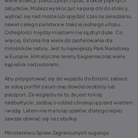
wiele atrakcji, piaszczystych plaż, a także pięknych
zabytków. Możesz wyskoczyć na parę dni do stolicy,
wybrać się nad morze lub spędzić czas na zwiedzaniu
nawet całego państwa w trakcie jednego urlopu.
Odległości między miastami nie są zbyt duże. Co
więcej, Estonia ma wiele do zaoferowania dla
miłośników natury. Jest tu największy Park Narodowy
w Europie, klimatyczne tereny bagienne oraz wiele
kąpielisk nad jeziorami.
Aby przygotować się do wyjazdu do Estonii, zabierz
ze sobą portfel z euro oraz dowód osobisty lub
paszport. Ze względu na to, że jest to kraj
nadbałtycki, zadbaj o odzież chroniącą przed wiatrem
i wodą. Latem nie ma tutaj upałów, dlatego lepiej
zawsze ubierać się na cebulkę.
Ministerstwo Spraw Zagranicznych sugeruje