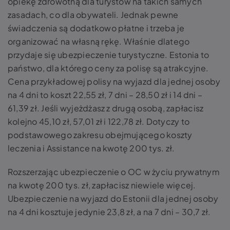
opiekę zdrowotną dla turystów na takich samych
zasadach, co dla obywateli. Jednak pewne
świadczenia są dodatkowo płatne i trzeba je
organizować na własną rękę. Właśnie dlatego
przydaje się ubezpieczenie turystyczne. Estonia to
państwo, dla którego ceny za polisę są atrakcyjne.
Cena przykładowej polisy na wyjazd dla jednej osoby
na 4 dni to koszt 22,55 zł, 7 dni – 28,50 zł i 14 dni –
61,39 zł. Jeśli wyjeżdżasz z drugą osobą, zapłacisz
kolejno 45,10 zł, 57,01 zł i 122,78 zł. Dotyczy to
podstawowego zakresu obejmującego koszty
leczenia i Assistance na kwotę 200 tys. zł.
Rozszerzając ubezpieczenie o OC w życiu prywatnym
na kwotę 200 tys. zł, zapłacisz niewiele więcej.
Ubezpieczenie na wyjazd do Estonii dla jednej osoby
na 4 dni kosztuje jedynie 23,8 zł, a na 7 dni – 30,7 zł.