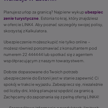
Planujesz urlop za granicą? Najpierw wykup
ubezpiec
zenie turystyczne
. Estonia to kraj, który znajdziesz
w ofercie LINK4. Aby poznać szczegóły swojej polisy,
skorzystaj z Kalkulatora.
Ubezpieczenie możesz kupić nie tylko online –
możesz również porozmawiać z konsultantem pod
numerem 22 444444 lub spotkać się z agentem
współpracującym z naszym towarzystwem.
Dobrze dopasowane do Twoich potrzeb
ubezpieczenie do Estonii jest w stanie zapewnić Ci
spokój w trakcie wyjazdu. Zabezpiecz się, niezależnie
od liczby dni, którą planujesz spędzić za granicą.
Zachęcamy do zapoznania się z pełną ofertą LINK4!
Szczegółowe informacje o produktach, limitach