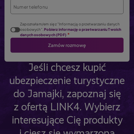
Numer telefonu
Zapoznałam/em się z "Informacją o przetwarzaniu danych
osobowych".
Pobierz informację o przetwarzaniu Twoich
danych osobowych (PDF)
Jeśli chcesz kupić
ubezpieczenie turystyczne
do Jamajki, zapoznaj się
z ofertą LINK4. Wybierz
interesujące Cię produkty
i ciesz się wymarzoną