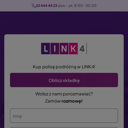
P
22 444 44 23
  pon. - pt. 8:00 - 20:00
r
z
e
j
d
ź
d
o
Kup polisę podróżną w LINK4!
t
r
Oblicz składkę
e
ś
Wolisz z nami porozmawiać?
c
Zamów
rozmowę!
i
Imię