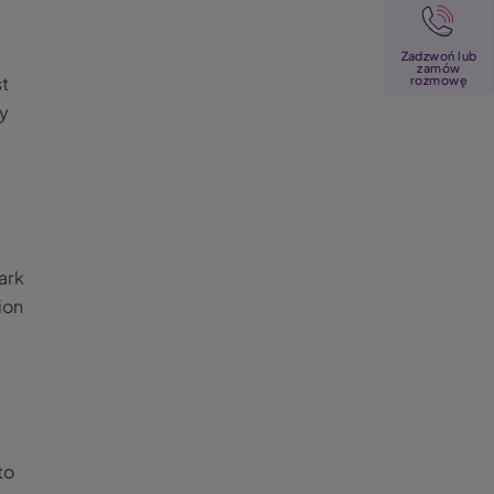
Image
Zadzwoń lub
zamów
st
rozmowę
zy
ark
ion
to