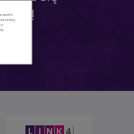
kiem!
na swoim
ia strony,
 z
 do
Obraz