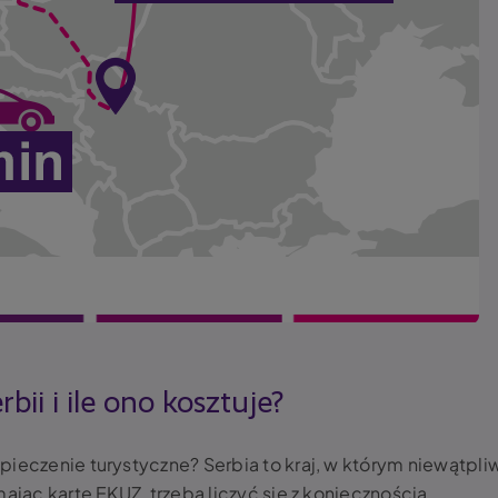
bii i ile ono kosztuje?
pieczenie turystyczne? Serbia to kraj, w którym niewątpli
ając kartę EKUZ, trzeba liczyć się z koniecznością