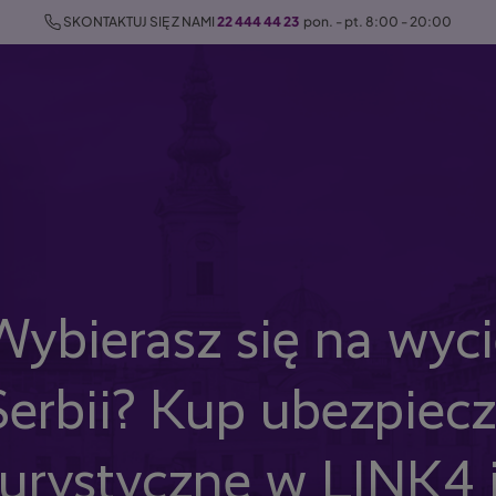
 SKONTAKTUJ SIĘ Z NAMI 
22 444 44 23
  pon. - pt. 8:00 - 20:00
Wybierasz się na wyc
Serbii? Kup ubezpiec
turystyczne w LINK4 i