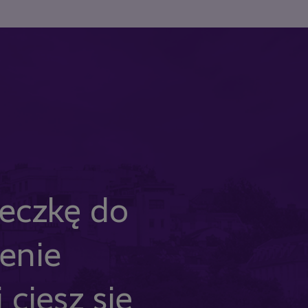
ieczkę do
zenie
 ciesz się