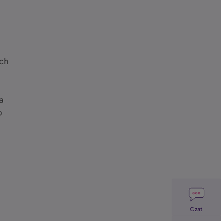
ych
a
o
Image
Czat