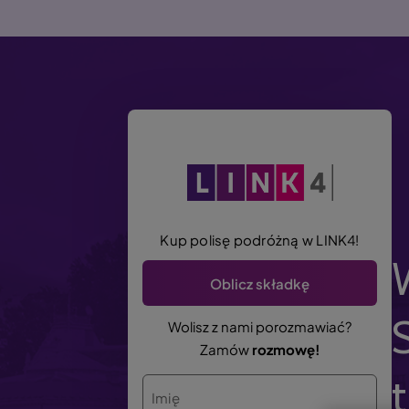
P
r
z
e
j
d
ź
d
o
t
r
Kup polisę podróżną w LINK4!
e
Oblicz składkę
ś
c
Wolisz z nami porozmawiać?
i
Zamów
rozmowę!
Imię