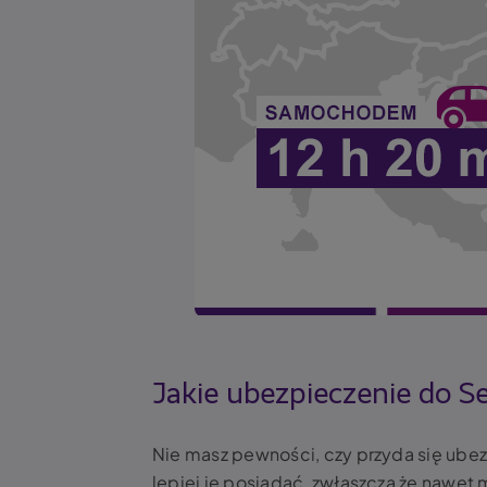
Jakie ubezpieczenie do Ser
Nie masz pewności, czy przyda się ubez
lepiej je posiadać, zwłaszcza że nawet m