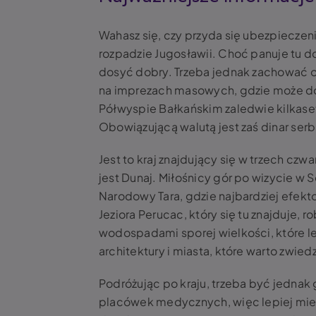
Wahasz się, czy przyda się ubezpieczeni
rozpadzie Jugosławii. Choć panuje tu 
dosyć dobry. Trzeba jednak zachować o
na imprezach masowych, gdzie może doj
Półwyspie Bałkańskim zaledwie kilkaset
Obowiązującą walutą jest zaś dinar serb
Jest to kraj znajdujący się w trzech czw
jest Dunaj. Miłośnicy gór po wizycie w 
Narodowy Tara, gdzie najbardziej efek
Jeziora Perucac, który się tu znajduje,
wodospadami sporej wielkości, które leż
architektury i miasta, które warto zwied
Podróżując po kraju, trzeba być jedna
placówek medycznych, więc lepiej mieć