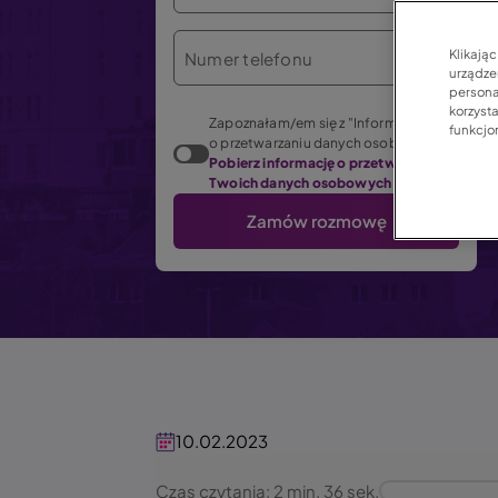
Klikają
Numer telefonu
urządzen
persona
korzyst
Zapoznałam/em się z "Informacją
funkcjo
o przetwarzaniu danych osobowych".
Pobierz informację o przetwarzaniu
Twoich danych osobowych (PDF)
10.02.2023
Czas czytania: 2 min. 36 sek.