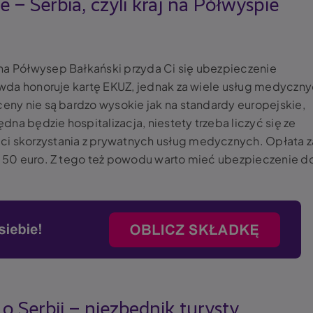
 – Serbia, czyli kraj na Półwyspie
na Półwysep Bałkański przyda Ci się ubezpieczenie
rawda honoruje kartę EKUZ, jednak za wiele usług medyczn
ceny nie są bardzo wysokie jak na standardy europejskie,
na będzie hospitalizacja, niestety trzeba liczyć się ze
ci skorzystania z prywatnych usług medycznych. Opłata z
du 50 euro. Z tego też powodu warto mieć ubezpieczenie d
o Serbii – niezbędnik turysty