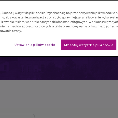
spokojnym wypoczyn
c „Akceptuj wszystkie pliki cookie” zgadzasz się na przechowywanie plików cookie 
iu, aby korzystanie z nawigacji strony było sprawniejsze, analizowanie wykorzystan
lizowanie reklam, wsparcie naszych działań marketingowych, w celach związanych
aniem z mediów społecznościowych, a także przechowywanie plików niezbędnych
nowania strony.
Ustawienia plików cookie
Akceptuj wszystkie pliki cookie