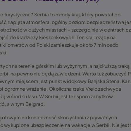
e turystyczne? Serbia to młody kraj, który powstał po
dość napięta atmosfera, ogólny poziom bezpieczeństwa je
strożność w dużych miastach – szczególnie w centrach c
ść do kradzieży kieszonkowych. Ten kraj leżący na
 kilometrów od Polski zamieszkuje około 7 mln osób.
ski.
artych na terenie górskim lub wyżynnym, a najdłuższą rzeką
Serbii na pewno nie będą zawiedzeni. Warto też zobaczyć P
townym miejscem jest punkt widokowy Banjska Stena. Kan
 robi ogromne wrażenie. Okoliczna rzeka Vrelo zachwyca
ą w środku lasu. W Serbii jest też sporo zabytków
zić, a w tym Belgrad.
k gotowym na konieczność skorzystania z prywatnych
 wykupione ubezpieczenie na wakacje w Serbii. Nie jest 