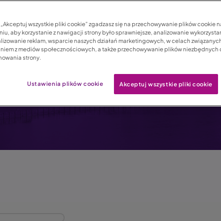
które ochroni Cię na
c „Akceptuj wszystkie pliki cookie” zgadzasz się na przechowywanie plików cookie 
iu, aby korzystanie z nawigacji strony było sprawniejsze, analizowanie wykorzystan
niespodziewanych wy
lizowanie reklam, wsparcie naszych działań marketingowych, w celach związanych
aniem z mediów społecznościowych, a także przechowywanie plików niezbędnych
nowania strony.
Ustawienia plików cookie
Akceptuj wszystkie pliki cookie