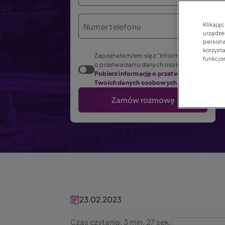
Klikają
Numer telefonu
urządzen
persona
korzyst
Zapoznałam/em się z "Informacją
funkcjo
o przetwarzaniu danych osobowych".
Pobierz informację o przetwarzaniu
Twoich danych osobowych (PDF)
23.02.2023
Czas czytania: 3 min. 27 sek.