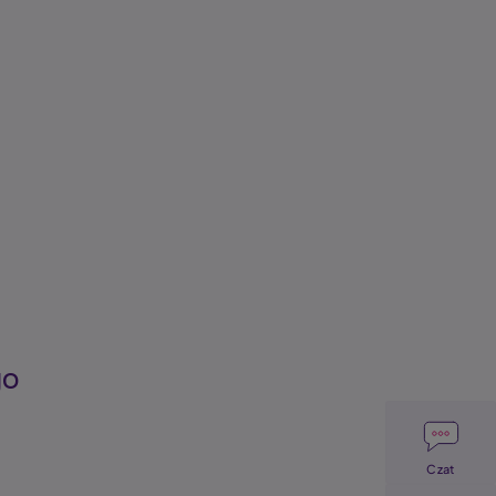
go
Image
Czat