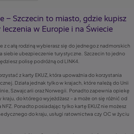
 – Szczecin to miasto, gdzie kupisz
 leczenia w Europie i na Świecie
że z całą rodziną wybierasz się do jednego z nadmorskich
a siebie ubezpieczenie turystyczne. Szczecin to jedno
będziesz polisę podróżną od LINK4.
rzystać z karty EKUZ, która upoważnia do korzystania
ej. Działa jednak tylko w krajach, które należą do Unii
teinie, Szwajcarii oraz Norwegii. Ponadto zapewnia opiekę
y kraju, do którego wyjeżdżasz – a może on się różnić od
a NFZ. Ponadto posiadając tylko kartę EKUZ nie możesz
medycznego do kraju, usługi ratownictwa czy OC w życiu