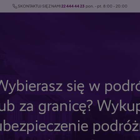
 SKONTAKTUJ SIĘ Z NAMI 
22 444 44 23
  pon. - pt. 8:00 - 20:00
Wybierasz się w podr
lub za granicę? Wyku
ubezpieczenie podró