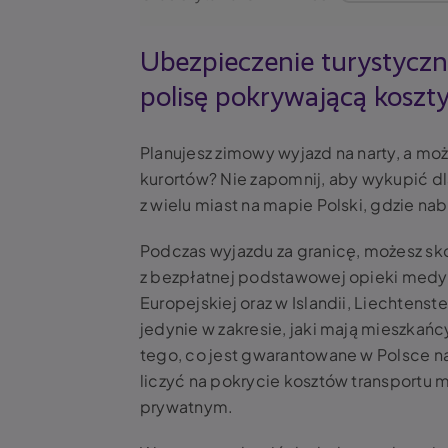
Ubezpieczenie turystyczne
polisę pokrywającą koszty
Planujesz zimowy wyjazd na narty, a mo
kurortów? Nie zapomnij, aby wykupić dl
z wielu miast na mapie Polski, gdzie na
Podczas wyjazdu za granicę, możesz sko
z bezpłatnej podstawowej opieki medyczn
Europejskiej oraz w Islandii, Liechtens
jedynie w zakresie, jaki mają mieszkańc
tego, co jest gwarantowane w Polsce n
liczyć na pokrycie kosztów transportu 
prywatnym.