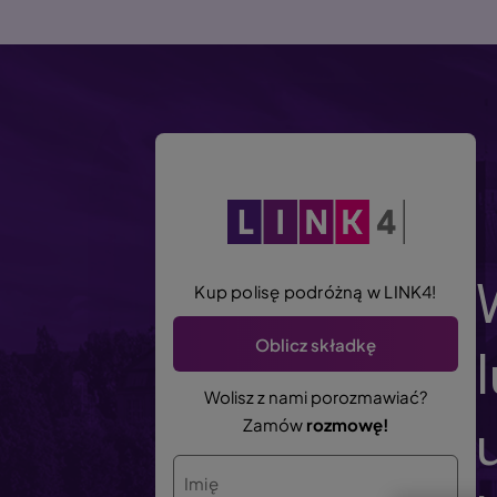
P
r
z
e
j
d
ź
d
o
t
r
Kup polisę podróżną w LINK4!
e
Oblicz składkę
ś
c
Wolisz z nami porozmawiać?
i
Zamów
rozmowę!
Imię