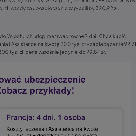
 na kwotę 300 tys. zł. Za polisę zapłacili 299,53 zł. Gdyby
s. zł, wtedy za ubezpieczenie zapłaciliby 320,92 zł.
do Włoch. Ich urlop ma trwać równe 7 dni. Chcą kupić
a i Assistance na kwotę 200 tys. zł – zapłacą za nie 92,7
00 tys. zł, cena wzrośnie jedynie do 99,84 zł.