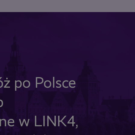
óż po Polsce
p
żne w LINK4,