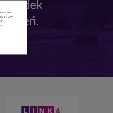
 wypadek
na swoim
ia strony,
darzeń.
 z
 do
Obraz