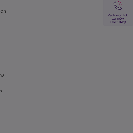
Image
ych
Zadzwoń lub
zamów
rozmowę
uma
s.