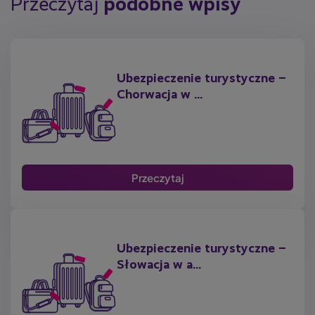
Przeczytaj
podobne wpisy
zapewnia ochronę finansową w razie konieczności korzystania
z usług medycznych oraz w przypadku innych nieprzewidzianych
zdarzeń, takich jak wypadki, choroby, kradzieże czy szkody na
osobach trzecich. Dlatego też, nawet z kartą EKUZ, wykupienie
ubezpieczenia turystycznego do Turcji jest bardzo wskazane.
Ubezpieczenie turystyczne –
Chorwacja w ...
Przeczytaj
Ubezpieczenie turystyczne –
Słowacja w a...