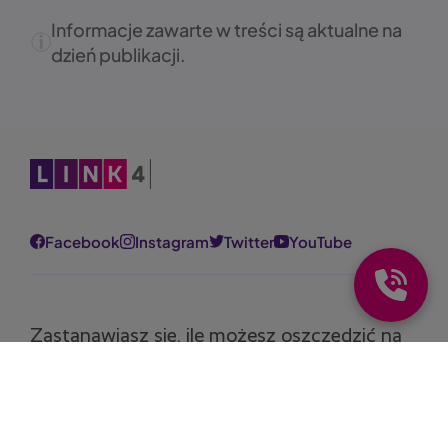
Informacje zawarte w treści są aktualne na
dzień publikacji.
Obraz
Facebook
Instagram
Twitter
YouTube
Zastanawiasz się, ile możesz oszczędzić na
polisie?
Oblicz składkę