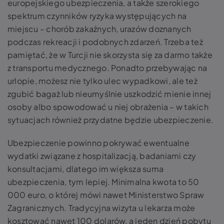
europejskiego ubezpieczenia, a także szerokiego
spektrum czynników ryzyka występujących na
miejscu – chorób zakaźnych, urazów doznanych
podczas rekreacji i podobnych zdarzeń. Trzeba też
pamiętać, że w Turcji nie skorzysta się za darmo także
z transportu medycznego. Ponadto przebywając na
urlopie, możesz nie tylko ulec wypadkowi, ale też
zgubić bagaż lub nieumyślnie uszkodzić mienie innej
osoby albo spowodować u niej obrażenia – w takich
sytuacjach również przydatne będzie ubezpieczenie.
Ubezpieczenie powinno pokrywać ewentualne
wydatki związane z hospitalizacją, badaniami czy
konsultacjami, dlatego im większa suma
ubezpieczenia, tym lepiej. Minimalna kwota to 50
000 euro, o której mówi nawet Ministerstwo Spraw
Zagranicznych. Tradycyjna wizyta u lekarza może
kosztować nawet 100 dolarów, a jeden dzień pobytu