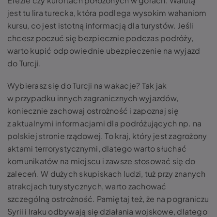
Efezie czy kurortach położonych w górach. Walutą
jest tu lira turecka, która podlega wysokim wahaniom
kursu, co jest istotną informacją dla turystów. Jeśli
chcesz poczuć się bezpiecznie podczas podróży,
warto kupić odpowiednie ubezpieczenie na wyjazd
do Turcji.
Wybierasz się do Turcji na wakacje? Tak jak
w przypadku innych zagranicznych wyjazdów,
koniecznie zachowaj ostrożność i zapoznaj się
z aktualnymi informacjami dla podróżujących np. na
polskiej stronie rządowej. To kraj, który jest zagrożony
aktami terrorystycznymi, dlatego warto słuchać
komunikatów na miejscu i zawsze stosować się do
zaleceń. W dużych skupiskach ludzi, tuż przy znanych
atrakcjach turystycznych, warto zachować
szczególną ostrożność. Pamiętaj też, że na pograniczu
Syrii i Iraku odbywają się działania wojskowe, dlatego