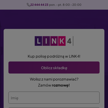
P
22 444 44 23
  pon. - pt. 8:00 - 20:00
r
z
e
j
d
ź
d
o
Kup polisę podróżną w LINK4!
t
r
Oblicz składkę
e
ś
Wolisz z nami porozmawiać?
c
Zamów
rozmowę!
i
Imię