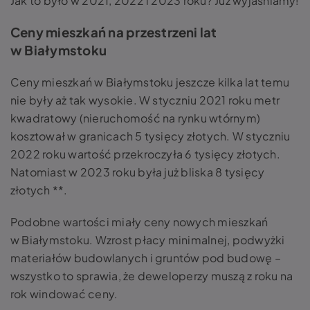
Jak to było w 2021, 2022 i 2023 roku? Już wyjaśniamy!
Ceny mieszkań na przestrzeni lat
w Białymstoku
Ceny mieszkań w Białymstoku jeszcze kilka lat temu
nie były aż tak wysokie. W styczniu 2021 roku metr
kwadratowy (nieruchomość na rynku wtórnym)
kosztował w granicach 5 tysięcy złotych. W styczniu
2022 roku wartość przekroczyła 6 tysięcy złotych.
Natomiast w 2023 roku była już bliska 8 tysięcy
złotych **.
Podobne wartości miały ceny nowych mieszkań
w Białymstoku. Wzrost płacy minimalnej, podwyżki
materiałów budowlanych i gruntów pod budowę –
wszystko to sprawia, że deweloperzy muszą z roku na
rok windować ceny.