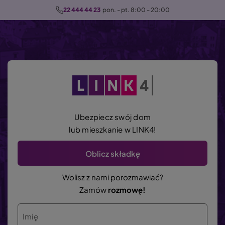
P
22 444 44 23
  pon. - pt. 8:00 - 20:00
r
z
e
j
d
ź
d
o
Ubezpiecz swój dom
t
lub mieszkanie w LINK4!
r
e
Oblicz składkę
ś
c
Wolisz z nami porozmawiać?
i
Zamów
rozmowę!
Imię