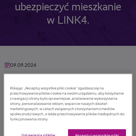
ubezpieczyć mieszkanie
w LINK4.
09.09.2024
Czas czytania: 3 min. 0 sek.
Klikając „Akceptuj wszystkie pliki cookie” zgadzasz się na
przechowywanie plików cookie na swoim urządzeniu, aby korzystanie
z nawigacji strony było sprawniejsze, analizowanie wykorzystania
Ceny mieszkań w Białymstoku. Co
strony, personalizowanie reklam, wsparcie naszych działań
marketingowych, w celach związanych z korzystaniem z mediów
społecznościowych, a także przechowywanie plików niezbędnych do
na nie wpływa?
funkcjonowania strony.
Sprawdzamy ceny mieszkań w Białymstoku. Dowiedz
Ustawienia plików
Akceptuj wszystkie pliki