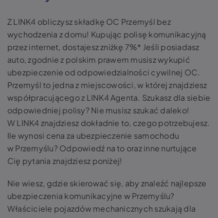
Z LINK4 obliczysz składkę OC Przemyśl bez
wychodzenia z domu! Kupując polisę komunikacyjną
przez internet, dostajesz zniżkę 7%* Jeśli posiadasz
auto, zgodnie z polskim prawem musisz wykupić
ubezpieczenie od odpowiedzialności cywilnej OC.
Przemyśl to jedna z miejscowości, w której znajdziesz
współpracującego z LINK4 Agenta. Szukasz dla siebie
odpowiedniej polisy? Nie musisz szukać daleko!
W LINK4 znajdziesz dokładnie to, czego potrzebujesz.
Ile wynosi cena za ubezpieczenie samochodu
w Przemyślu? Odpowiedź na to oraz inne nurtujące
Cię pytania znajdziesz poniżej!
Nie wiesz, gdzie skierować się, aby znaleźć najlepsze
ubezpieczenia komunikacyjne w Przemyślu?
Właściciele pojazdów mechanicznych szukają dla