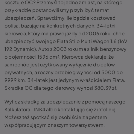
kosztuje OC? Przemyśl to jedno z miast, na którego
przykładzie postanowiliśmy przybliżyć temat
ubezpieczeń. Sprawdźmy, ile będzie kosztować
polisa, bazując na konkretnych danych. 34-letni
kierowca, który ma prawo jazdy od 2006 roku, chce
ubezpieczyć swojego Fiata Stilo Multi Wagon 1.6 (16V
192 Dynamic). Auto z 2003 roku ma silnik benzynowy
o pojemności 1596 cm³. Kierowca deklaruje, że
samochód jest użytkowany wyłącznie do celów
prywatnych, a roczny przebieg wynosi od 5000 do
9999 km. 34-latek jest jedynym właścicielem Fiata.
Składka OC dla tego kierowcy wynosi 380,39 zł.
Wylicz składkę za ubezpieczenie z pomocą naszego
Kalkulatora LINK4 albo kontaktując się z infolinią.
Możesz też spotkać się osobiście z agentem
współpracującym z naszym towarzystwem.