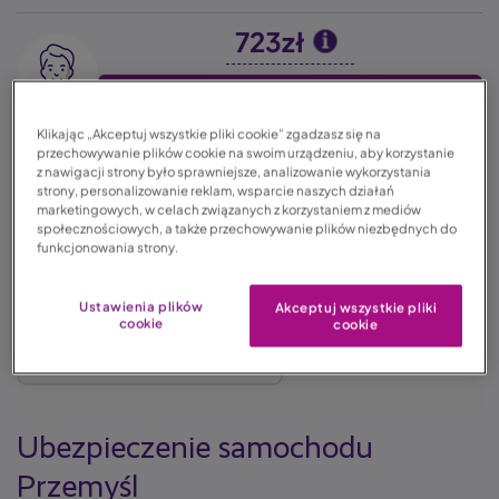
723zł
Image
Oblicz składkę
Klikając „Akceptuj wszystkie pliki cookie” zgadzasz się na
OC
AC
Assistance
NNW
przechowywanie plików cookie na swoim urządzeniu, aby korzystanie
z nawigacji strony było sprawniejsze, analizowanie wykorzystania
strony, personalizowanie reklam, wsparcie naszych działań
marketingowych, w celach związanych z korzystaniem z mediów
społecznościowych, a także przechowywanie plików niezbędnych do
funkcjonowania strony.
22.02.2023
Ustawienia plików
Akceptuj wszystkie pliki
cookie
cookie
Czas czytania: 4 min. 26 sek.
Ubezpieczenie samochodu
Przemyśl