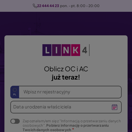
P
22 444 44 23
  pon. - pt. 8:00 - 20:00
r
z
e
j
d
ź
d
o
Oblicz OC i AC
t
już teraz!
r
e
Wpisz nr rejestracyjny
ś
c
Data urodzenia właściciela
i
Zapoznałam/em się z "Informacją o przetwarzaniu danych
osobowych".
Pobierz informację o przetwarzaniu
Twoich danych osobowych