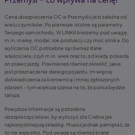
Przemyśl – co wpływa na cenę?
Cena ubezpieczenia OC w Przemyślu jest zależna od
wielu czynników. Po pierwsze istotne są parametry
Twojego samochodu. W LINK4 bierzemy pod uwagę,
m.in. markę, model, rok produkcji czy moc silnika. Do
wyliczenia OC potrzebne są również dane
właściciela, czyli m.in. wiek oraz to, od kiedy posiada
on prawo jazdy. Powinieneś również określić, jakie
jest przeznaczenie danego pojazdu. Im więcej
doświadczenia za kierownicą i mniej zgłoszonych
zdarzeń – tym większa szansa na to, że polisa będzie
tańsza.
Powyższe informacje są potrzebne
ubezpieczycielowi, by wyliczyć dla Ciebie jak
najkorzystniejszą składkę. Musisz jednak pamiętać, że
to nie wszystko. Pod uwagę są również brane