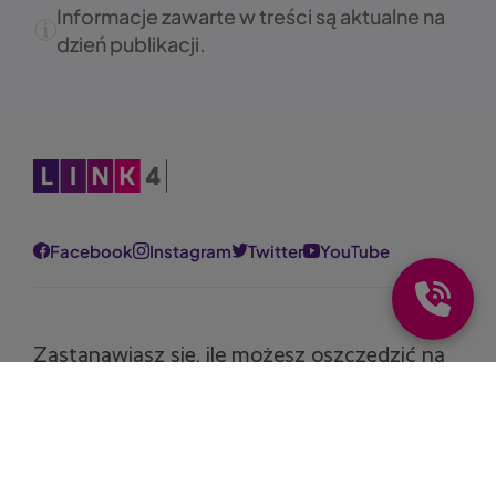
Informacje zawarte w treści są aktualne na
dzień publikacji.
Obraz
Facebook
Instagram
Twitter
YouTube
Zastanawiasz się, ile możesz oszczędzić na
polisie?
Oblicz składkę