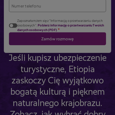
Numer telefonu
Zapoznałam/em się z "Informacją o przetwarzaniu danych
osobowych".
Pobierz informację o przetwarzaniu Twoich
danych osobowych (PDF)
Jeśli kupisz ubezpieczenie
turystyczne, Etiopia
zaskoczy Cię wyjątkowo
bogatą kulturą i pięknem
naturalnego krajobrazu.
Zobacz, jak wybrać dobry