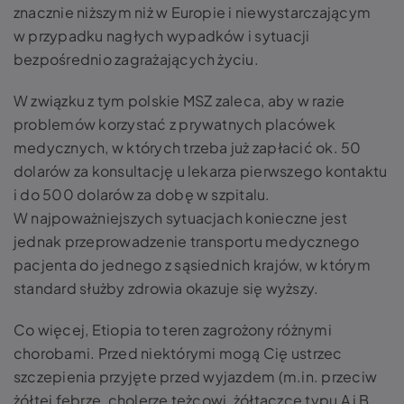
znacznie niższym niż w Europie i niewystarczającym
w przypadku nagłych wypadków i sytuacji
bezpośrednio zagrażających życiu.
W związku z tym polskie MSZ zaleca, aby w razie
problemów korzystać z prywatnych placówek
medycznych, w których trzeba już zapłacić ok. 50
dolarów za konsultację u lekarza pierwszego kontaktu
i do 500 dolarów za dobę w szpitalu.
W najpoważniejszych sytuacjach konieczne jest
jednak przeprowadzenie transportu medycznego
pacjenta do jednego z sąsiednich krajów, w którym
standard służby zdrowia okazuje się wyższy.
Co więcej, Etiopia to teren zagrożony różnymi
chorobami. Przed niektórymi mogą Cię ustrzec
szczepienia przyjęte przed wyjazdem (m.in. przeciw
żółtej febrze, cholerze tężcowi, żółtaczce typu A i B,