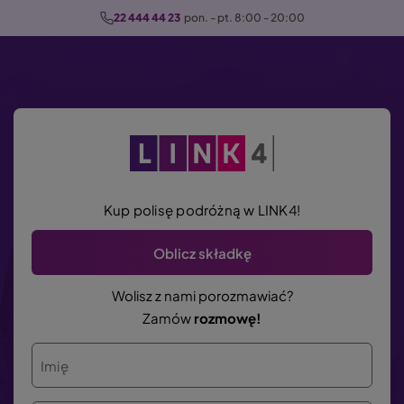
P
22 444 44 23
  pon. - pt. 8:00 - 20:00
r
z
e
j
d
ź
d
o
Kup polisę podróżną w LINK4!
t
r
Oblicz składkę
e
ś
Wolisz z nami porozmawiać?
c
Zamów
rozmowę!
i
Imię