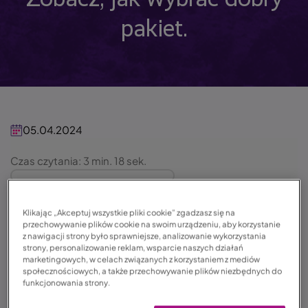
pakiet.
05.04.2024
Czas czytania: 3 min. 18 sek.
Klikając „Akceptuj wszystkie pliki cookie” zgadzasz się na
Ubezpieczenie turystyczne do
przechowywanie plików cookie na swoim urządzeniu, aby korzystanie
z nawigacji strony było sprawniejsze, analizowanie wykorzystania
Etiopii – koszty i zakres
strony, personalizowanie reklam, wsparcie naszych działań
marketingowych, w celach związanych z korzystaniem z mediów
społecznościowych, a także przechowywanie plików niezbędnych do
Choć Europejczykom Etiopia kojarzy się jedynie
funkcjonowania strony.
z pyszną kawą, w rzeczywistości kraj skrywa przed