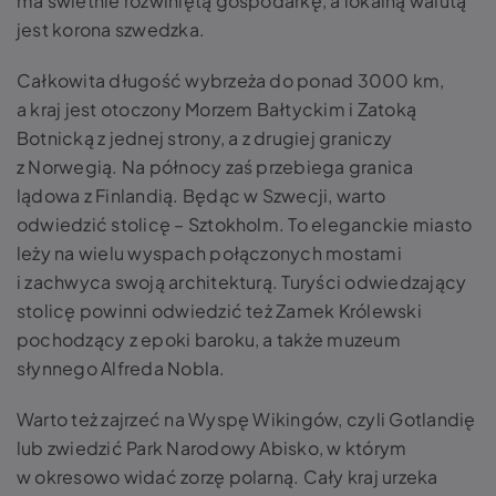
ma świetnie rozwiniętą gospodarkę, a lokalną walutą
jest korona szwedzka.
Całkowita długość wybrzeża do ponad 3000 km,
a kraj jest otoczony Morzem Bałtyckim i Zatoką
Botnicką z jednej strony, a z drugiej graniczy
z Norwegią. Na północy zaś przebiega granica
lądowa z Finlandią. Będąc w Szwecji, warto
odwiedzić stolicę – Sztokholm. To eleganckie miasto
leży na wielu wyspach połączonych mostami
i zachwyca swoją architekturą. Turyści odwiedzający
stolicę powinni odwiedzić też Zamek Królewski
pochodzący z epoki baroku, a także muzeum
słynnego Alfreda Nobla.
Warto też zajrzeć na Wyspę Wikingów, czyli Gotlandię
lub zwiedzić Park Narodowy Abisko, w którym
w okresowo widać zorzę polarną. Cały kraj urzeka