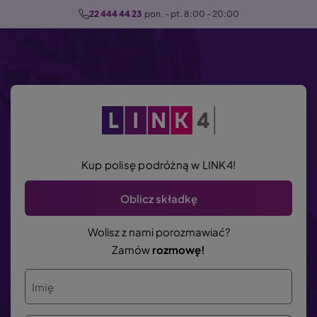
P
22 444 44 23
  pon. - pt. 8:00 - 20:00
r
z
e
j
d
ź
d
o
Kup polisę podróżną w LINK4!
t
r
Oblicz składkę
e
ś
Wolisz z nami porozmawiać?
c
Zamów
rozmowę!
i
Imię