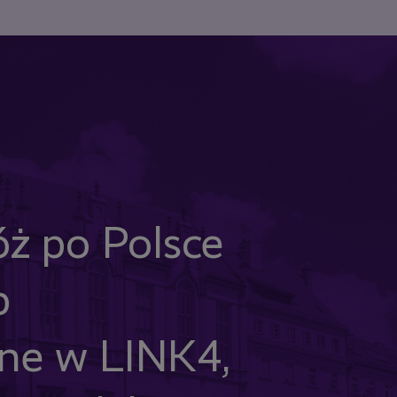
óż po Polsce
p
żne w LINK4,