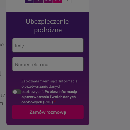
Ubezpieczenie
podróżne
ie
Imię
Numer telefonu
j
Zapoznałam/em się z "Informacją
o przetwarzaniu danych
osobowych".
Pobierz informację
KUZ
o przetwarzaniu Twoich danych
ym.
osobowych (PDF)