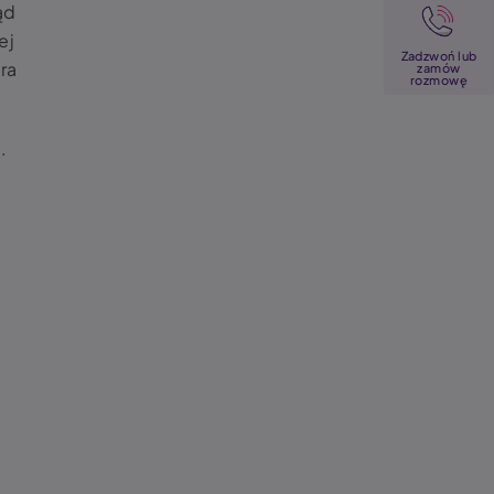
Image
ąd
ej
Zadzwoń lub
ra
zamów
rozmowę
.
i