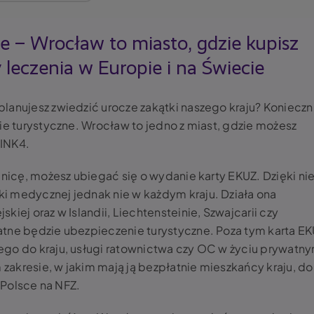
e – Wrocław to miasto, gdzie kupisz
 leczenia w Europie i na Świecie
lanujesz zwiedzić urocze zakątki naszego kraju? Konieczn
ie turystyczne. Wrocław to jedno z miast, gdzie możesz
LINK4.
anicę, możesz ubiegać się o wydanie karty EKUZ. Dzięki nie
i medycznej jednak nie w każdym kraju. Działa ona
iej oraz w Islandii, Liechtensteinie, Szwajcarii czy
atne będzie ubezpieczenie turystyczne. Poza tym karta E
ego do kraju, usługi ratownictwa czy OC w życiu prywatn
akresie, w jakim mają ją bezpłatnie mieszkańcy kraju, do
w Polsce na NFZ.