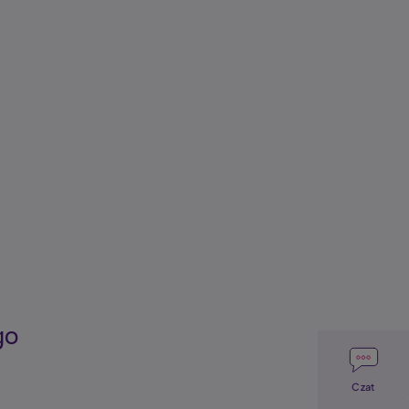
go
Image
Czat