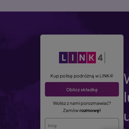
P
r
z
e
j
d
ź
d
o
t
r
Kup polisę podróżną w LINK4!
e
Oblicz składkę
ś
c
Wolisz z nami porozmawiać?
i
Zamów
rozmowę!
Imię