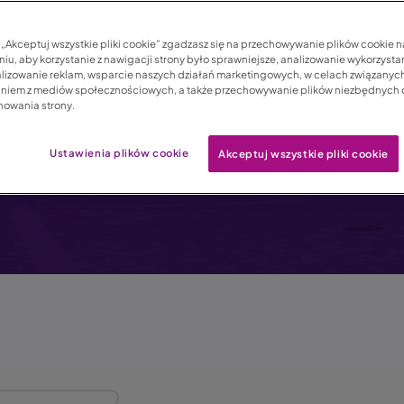
które ochroni Cię na
c „Akceptuj wszystkie pliki cookie” zgadzasz się na przechowywanie plików cookie 
iu, aby korzystanie z nawigacji strony było sprawniejsze, analizowanie wykorzystan
niespodziewanych wy
lizowanie reklam, wsparcie naszych działań marketingowych, w celach związanych
aniem z mediów społecznościowych, a także przechowywanie plików niezbędnych
nowania strony.
Ustawienia plików cookie
Akceptuj wszystkie pliki cookie