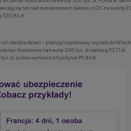
eczenia i Assistance na kwotę 300 tys. zł. Polisa w taki
awiają się też nad rozszerzeniem zakresu o OC na kwotę 
ą 320,92 zł.
i ich dwójka dzieci – planują tygodniowy wyjazd do Włoch
enia i Assistance na kwotę 200 tys. zł zapłacą 92,71 zł.
s. zł, polisa wyniesie ich jedynie 99,84 zł.