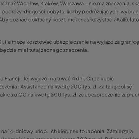
odróżna? Wrocław, Kraków, Warszawa – nie ma znaczenia, sk
 podróży, długości pobytu, liczby podróżujących, wybran
Aby poznać dokładny koszt, możesz skorzystać z Kalkulato
, ile może kosztować ubezpieczenie na wyjazd za granicę
będzie miał tutaj żadnego znaczenia.
 Francji. Jej wyjazd ma trwać 4 dni. Chce kupić
zenia i Assistance na kwotę 200 tys. zł. Za taką polisę
zakres o OC na kwotę 200 tys. zł, za ubezpieczenie zapłac
 na 14-dniowy urlop. Ich kierunek to Japonia. Zamierzają