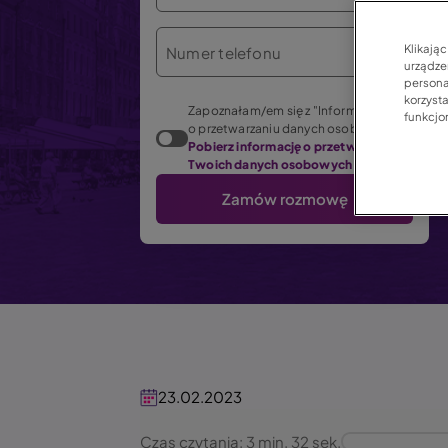
Klikają
Numer telefonu
urządzen
persona
korzyst
Zapoznałam/em się z "Informacją
funkcjo
o przetwarzaniu danych osobowych".
Pobierz informację o przetwarzaniu
Twoich danych osobowych (PDF)
23.02.2023
Czas czytania: 3 min. 32 sek.