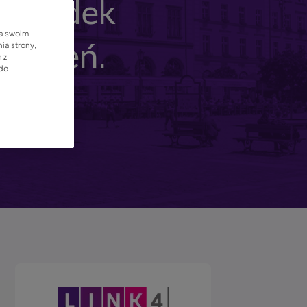
 wypadek
na swoim
ia strony,
darzeń.
 z
 do
Obraz