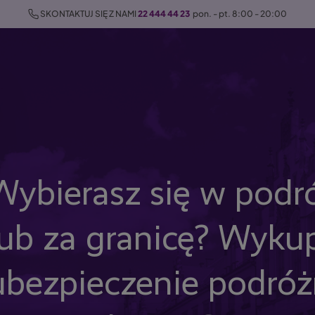
 SKONTAKTUJ SIĘ Z NAMI 
22 444 44 23
  pon. - pt. 8:00 - 20:00
Wybierasz się w podr
lub za granicę? Wyku
ubezpieczenie podró