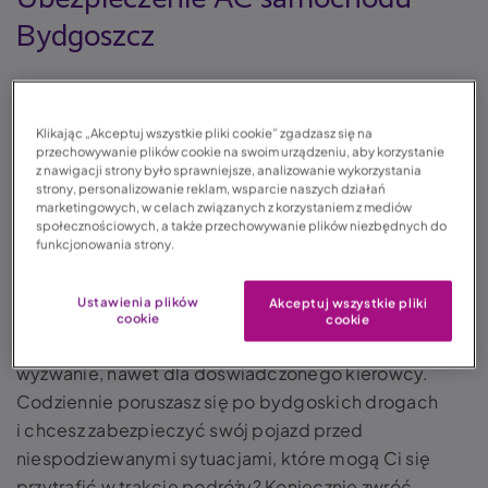
Bydgoszcz
Często poruszasz się samochodem po
zakorkowanych ulicach? Z pewnością przyda Ci się
Klikając „Akceptuj wszystkie pliki cookie” zgadzasz się na
ubezpieczenie
AC
. Bydgoszcz – w tym mieście
przechowywanie plików cookie na swoim urządzeniu, aby korzystanie
z nawigacji strony było sprawniejsze, analizowanie wykorzystania
kupisz AC bez wychodzenia z domu. Sprawdź, komu
strony, personalizowanie reklam, wsparcie naszych działań
najbardziej przyda się ubezpieczenie AC i jak je nabyć
marketingowych, w celach związanych z korzystaniem z mediów
społecznościowych, a także przechowywanie plików niezbędnych do
w korzystnej cenie.
funkcjonowania strony.
Bydgoszcz to niespełna 400 tysięczne miasto pełne
Ustawienia plików
Akceptuj wszystkie pliki
zabytków. Jazda w godzinach szczytu po stolicy
cookie
cookie
województwa kujawsko-pomorskiego to nie lada
wyzwanie, nawet dla doświadczonego kierowcy.
Codziennie poruszasz się po bydgoskich drogach
i chcesz zabezpieczyć swój pojazd przed
niespodziewanymi sytuacjami, które mogą Ci się
przytrafić w trakcie podróży? Koniecznie zwróć