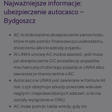
Najważniejsze informacje:
ubezpieczenie autocasco –
Bydgoszcz
AC to dobrowolne ubezpieczenie samochodu,
które może pomóc finansowo po uszkodzeniu,
zniszczeniu albo kradzieży pojazdu.
W LINK4 umowę AC można zawrzeć, jeśli masz
już ubezpieczenie OC posiadaczy pojazdów
mechanicznych dla tego pojazdu w LINK4 albo
zawierasz je równocześnie z AC.
Autocasco w LINK4 jest zawierane w formule All
risk, czyli obejmuje szkody powstałe wskutek
nagłych i nieprzewidzianych zdarzeń, o ile nie
zostały wyłączone w OWU.
AC może pomóc także wtedy, gdy do