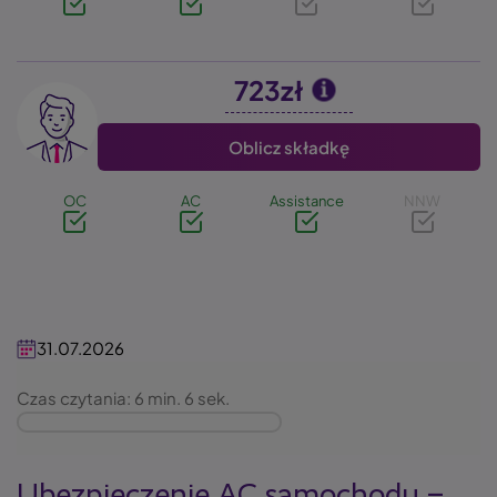
723zł
Image
Oblicz składkę
OC
AC
Assistance
NNW
31.07.2026
Czas czytania: 6 min. 6 sek.
Ubezpieczenie AC samochodu –