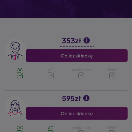
353zł
Image
Oblicz składkę
OC
AC
Assistance
NNW
595zł
Image
Oblicz składkę
OC
AC
Assistance
NNW