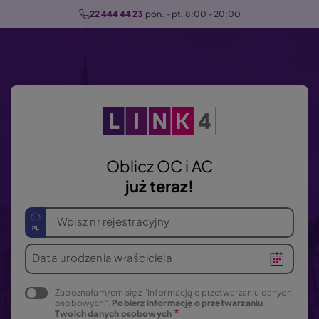
P
22 444 44 23
  pon. - pt. 8:00 - 20:00
r
z
e
j
d
ź
d
o
Oblicz OC i AC
t
już teraz!
r
e
Wpisz nr rejestracyjny
ś
c
Data urodzenia właściciela
i
Zapoznałam/em się z "Informacją o przetwarzaniu danych
osobowych".
Pobierz informację o przetwarzaniu
Twoich danych osobowych