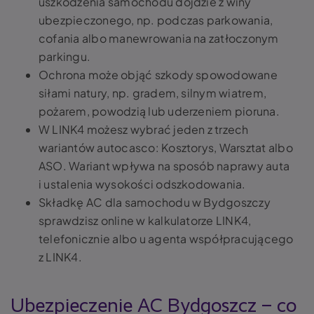
uszkodzenia samochodu dojdzie z winy
ubezpieczonego, np. podczas parkowania,
cofania albo manewrowania na zatłoczonym
parkingu.
Ochrona może objąć szkody spowodowane
siłami natury, np. gradem, silnym wiatrem,
pożarem, powodzią lub uderzeniem pioruna.
W LINK4 możesz wybrać jeden z trzech
wariantów autocasco: Kosztorys, Warsztat albo
ASO. Wariant wpływa na sposób naprawy auta
i ustalenia wysokości odszkodowania.
Składkę AC dla samochodu w Bydgoszczy
sprawdzisz online w kalkulatorze LINK4,
telefonicznie albo u agenta współpracującego
z LINK4.
Ubezpieczenie AC Bydgoszcz – co