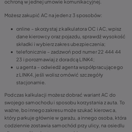
ochroną w jednej umowie komunikacyjnej.
Możesz zakupić AC na jeden z 3 sposobów:
online – skorzystaj z kalkulatora OC i AC, wpisz
dane kierowcy oraz pojazdu, sprawdź wysokość
składki i wybierz zakres ubezpieczenia;
telefonicznie – zadzwoń pod numer 22 444 44
23 i porozmawiaj z doradcą LINK4;
u agenta – odwiedź agenta współpracującego
z LINK4, jeśli wolisz omówić szczegóły
stacjonarnie.
Podczas kalkulacji możesz dobrać wariant AC do
swojego samochodu i sposobu korzystania z auta. To
ważne, bo innego zakresu może szukać kierowca,
który parkuje głównie w garażu, a innego osoba, która
codziennie zostawia samochód przy ulicy, na osiedlu