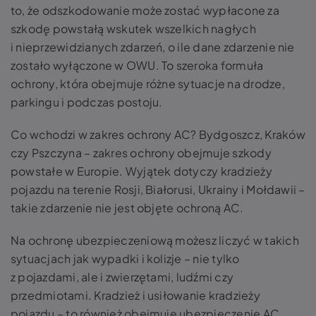
to, że odszkodowanie może zostać wypłacone za
szkodę powstałą wskutek wszelkich nagłych
i nieprzewidzianych zdarzeń, o ile dane zdarzenie nie
zostało wyłączone w OWU. To szeroka formuła
ochrony, która obejmuje różne sytuacje na drodze,
parkingu i podczas postoju.
Co wchodzi w zakres ochrony AC? Bydgoszcz, Kraków
czy Pszczyna – zakres ochrony obejmuje szkody
powstałe w Europie. Wyjątek dotyczy kradzieży
pojazdu na terenie Rosji, Białorusi, Ukrainy i Mołdawii –
takie zdarzenie nie jest objęte ochroną AC.
Na ochronę ubezpieczeniową możesz liczyć w takich
sytuacjach jak wypadki i kolizje – nie tylko
z pojazdami, ale i zwierzętami, ludźmi czy
przedmiotami. Kradzież i usiłowanie kradzieży
pojazdu – to również obejmuje ubezpieczenie AC