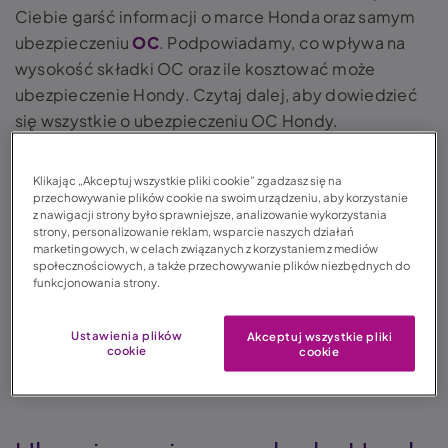
Ciebie garść informacji o marce Honda oraz samym
ubezpieczeniu
OC
. Podpowiadamy, co wpływa na
wysokość składki OC oraz ile kosztować może
ubezpieczenie Hondy. Czytaj dalej, aby dowiedzieć
się wszystkie o ubezpieczeniu OC Hondy.
Klikając „Akceptuj wszystkie pliki cookie” zgadzasz się na
przechowywanie plików cookie na swoim urządzeniu, aby korzystanie
z nawigacji strony było sprawniejsze, analizowanie wykorzystania
strony, personalizowanie reklam, wsparcie naszych działań
marketingowych, w celach związanych z korzystaniem z mediów
społecznościowych, a także przechowywanie plików niezbędnych do
funkcjonowania strony.
Ustawienia plików
Akceptuj wszystkie pliki
cookie
cookie