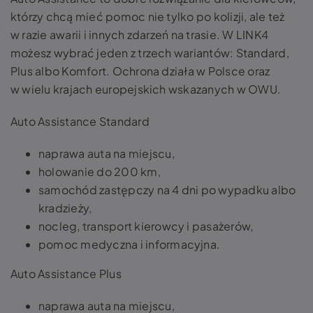
którzy chcą mieć pomoc nie tylko po kolizji, ale też
w razie awarii i innych zdarzeń na trasie. W LINK4
możesz wybrać jeden z trzech wariantów: Standard,
Plus albo Komfort. Ochrona działa w Polsce oraz
w wielu krajach europejskich wskazanych w OWU.
Auto Assistance Standard
naprawa auta na miejscu,
holowanie do 200 km,
samochód zastępczy na 4 dni po wypadku albo
kradzieży,
nocleg, transport kierowcy i pasażerów,
pomoc medyczna i informacyjna.
Auto Assistance Plus
naprawa auta na miejscu,