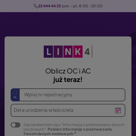
P
22 444 44 23
  pon. - pt. 8:00 - 20:00
r
z
e
j
d
ź
d
o
Oblicz OC i AC
t
już teraz!
r
e
Wpisz nr rejestracyjny
ś
c
Data urodzenia właściciela
i
Zapoznałam/em się z "Informacją o przetwarzaniu danych
osobowych".
Pobierz informację o przetwarzaniu
Twoich danych osobowych