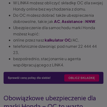
W LINK4 możesz obliczyć składkę OC dla swojej
Hondy online bez wychodzenia z domu.
Do OC możesz dobrać także ubezpieczenia
dobrowolne, takie jak
AC
,
Assistance
i
NNW
.
Ubezpieczenie dla samochodu marki Honda
możesz kupić:
online przez nasz
kalkulator OC
/AC,
telefonicznie dzwoniąc pod numer 22 444 44
23,
bezpośrednio, stacjonarnie u agenta
współpracującego z LINK4.
Obowiązkowe ubezpieczenie dla
marki Honda – OC to warto