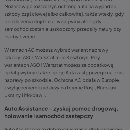
Możesz więc rozszerzyć ochronę auta na wypadek
szkody częściowej albo całkowitej, także wtedy, gdy
do zdarzenia dojdzie z Twojej winy albo gdy
samochód zostanie uszkodzony przez siły natury czy
osoby trzecie.
W ramach AC możesz wybrać wariant naprawy
szkody: ASO, Warsztat albo Kosztorys. Przy
wariantach ASO i Warsztat możesz za dodatkową
opłatą wybrać także opcję Auta zastępczego na czas
naprawy po szkodzie. Ochrona AC działa w Europie,
z wyłączeniem kradzieży na terenie Rosji, Białorusi,
Ukrainy i Mołdawii.
Auto Assistance – zyskaj pomoc drogową,
holowanie i samochód zastępczy
Auto Assistance to dobre rozwiązanie dla kierowców,