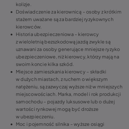
kolizje.
Doświadczenie za kierownicą – osoby z krótkim
stażem uważane są za bardziej ryzykownych
kierowców.
Historia ubezpieczeniowa – kierowcy
z wieloletnią bezszkodową jazdą zwykle są
uznawani za osoby generujące mniejsze ryzyko
ubezpieczeniowe, niż kierowcy, którzy mają na
swoim koncie kilka szkód.
Miejsce zamieszkania kierowcy – składki
w dużych miastach, z ruchem o większym
natężeniu, są zazwyczaj wyższe niż w mniejszych
miejscowościach. Marka, model i rok produkcji
samochodu – pojazdy luksusowe lub o dużej
wartości rynkowej mogą być droższe
w ubezpieczeniu.
Moc i pojemność silnika – wyższe osiągi