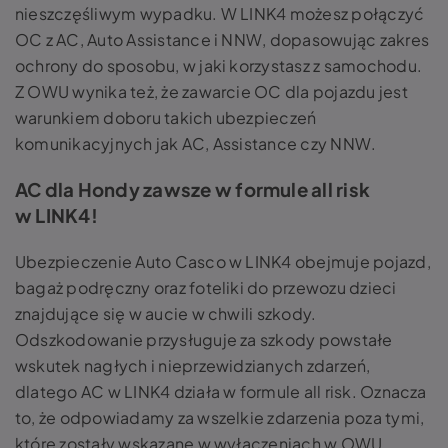
nieszczęśliwym wypadku. W LINK4 możesz połączyć
OC z AC, Auto Assistance i NNW, dopasowując zakres
ochrony do sposobu, w jaki korzystasz z samochodu.
Z OWU wynika też, że zawarcie OC dla pojazdu jest
warunkiem doboru takich ubezpieczeń
komunikacyjnych jak AC, Assistance czy NNW.
AC dla Hondy zawsze w formule all risk
w LINK4!
Ubezpieczenie Auto Casco w LINK4 obejmuje pojazd,
bagaż podręczny oraz foteliki do przewozu dzieci
znajdujące się w aucie w chwili szkody.
Odszkodowanie przysługuje za szkody powstałe
wskutek nagłych i nieprzewidzianych zdarzeń,
dlatego AC w LINK4 działa w formule all risk. Oznacza
to, że odpowiadamy za wszelkie zdarzenia poza tymi,
które zostały wskazane w wyłączeniach w OWU.