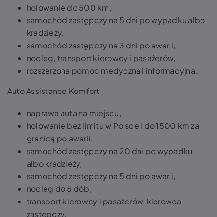
holowanie do 500 km,
samochód zastępczy na 5 dni po wypadku albo
kradzieży,
samochód zastępczy na 3 dni po awarii,
nocleg, transport kierowcy i pasażerów,
rozszerzona pomoc medyczna i informacyjna.
Auto Assistance Komfort
naprawa auta na miejscu,
holowanie bez limitu w Polsce i do 1500 km za
granicą po awarii,
samochód zastępczy na 20 dni po wypadku
albo kradzieży,
samochód zastępczy na 5 dni po awarii,
nocleg do 5 dób,
transport kierowcy i pasażerów, kierowca
zastępczy,