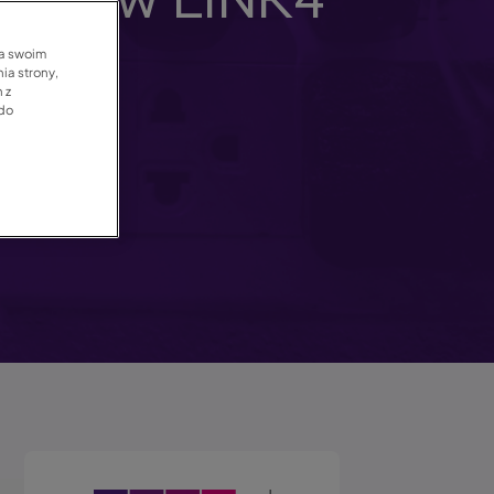
epięć w LINK4
omu!
na swoim
ia strony,
 z
 do