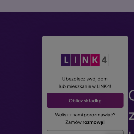
P
r
z
e
j
d
ź
d
o
t
r
Ubezpiecz swój dom
e
lub mieszkanie w LINK4!
ś
Oblicz składkę
c
i
Wolisz z nami porozmawiać?
Zamów
rozmowę!