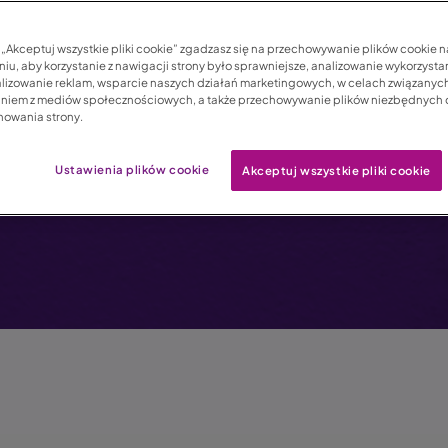
ubezpieczenie od prz
bez wychodzenia z d
c „Akceptuj wszystkie pliki cookie” zgadzasz się na przechowywanie plików cookie 
iu, aby korzystanie z nawigacji strony było sprawniejsze, analizowanie wykorzystan
lizowanie reklam, wsparcie naszych działań marketingowych, w celach związanych
aniem z mediów społecznościowych, a także przechowywanie plików niezbędnych
nowania strony.
Ustawienia plików cookie
Akceptuj wszystkie pliki cookie