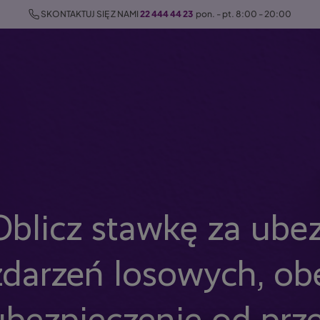
 SKONTAKTUJ SIĘ Z NAMI 
22 444 44 23
  pon. - pt. 8:00 - 20:00
Oblicz stawkę za ube
zdarzeń losowych, ob