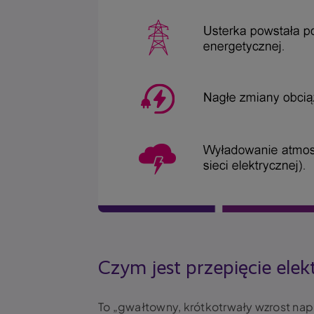
Czym jest przepięcie elek
To „gwałtowny, krótkotrwały wzrost napi