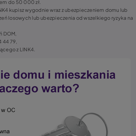
tem do 50 000 zł.
INK4 kupisz wygodnie wraz z ubezpieczeniem domu lub
rzeń losowych lub ubezpieczenia od wszelkiego ryzyka na
eń DOM,
 44 79,
jącego z LINK4.