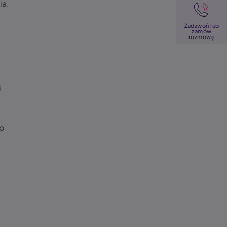
ia.
Image
Zadzwoń lub
zamów
rozmowę
i
m
o