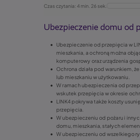
Czas czytania: 4 min. 26 sek.
Ubezpieczenie domu od pr
Ubezpieczenie od przepięcia w L
mieszkania, a ochroną można objąć 
komputerowy oraz urządzenia g
Ochrona działa pod warunkiem, że
lub mieszkaniu w użytkowaniu.
W ramach ubezpieczenia od przep
wskutek przepięcia w okresie och
LINK4 pokrywa także koszty usunię
przepięcia.
W ubezpieczeniu od pożaru i innyc
domu, mieszkania, stałych elemen
W ubezpieczeniu od wszelkiego 