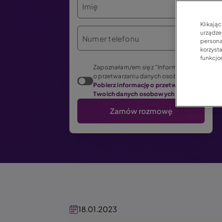
Imię
Klikają
urządzen
Numer telefonu
persona
korzyst
funkcjo
Zapoznałam/em się z "Informacją
o przetwarzaniu danych osobowych".
Pobierz informację o przetwarzaniu
Twoich danych osobowych (PDF)
18.01.2023