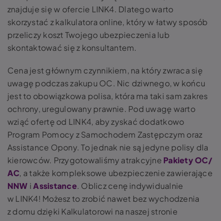
znajduje się w ofercie LINK4. Dlatego warto
skorzystać z kalkulatora online, który w łatwy sposób
przeliczy koszt Twojego ubezpieczenia lub
skontaktować się z konsultantem.
Cena jest głównym czynnikiem, na który zwraca się
uwagę podczas zakupu OC. Nic dziwnego, w końcu
jest to obowiązkowa polisa, która ma taki sam zakres
ochrony, uregulowany prawnie. Pod uwagę warto
wziąć ofertę od LINK4, aby zyskać dodatkowo
Program Pomocy z Samochodem Zastępczym oraz
Assistance Opony. To jednak nie są jedyne polisy dla
kierowców. Przygotowaliśmy atrakcyjne
Pakiety OC/
AC
, a także kompleksowe ubezpieczenie zawierające
NNW
i
Assistance
. Oblicz cenę indywidualnie
w LINK4! Możesz to zrobić nawet bez wychodzenia
z domu dzięki Kalkulatorowi na naszej stronie