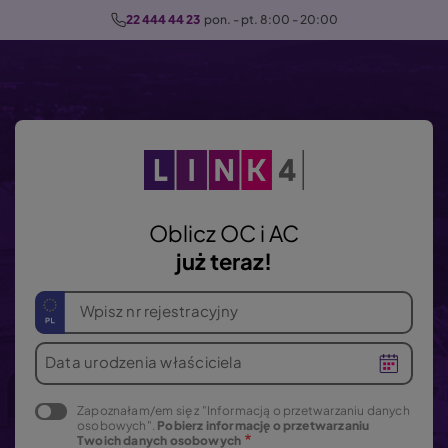
P
22 444 44 23
  pon. - pt. 8:00 - 20:00
r
z
e
j
d
ź
d
o
Oblicz OC i AC
t
już teraz!
r
e
Wpisz nr rejestracyjny
ś
c
Data urodzenia właściciela
i
Zapoznałam/em się z "Informacją o przetwarzaniu danych
osobowych".
Pobierz informację o przetwarzaniu
Twoich danych osobowych