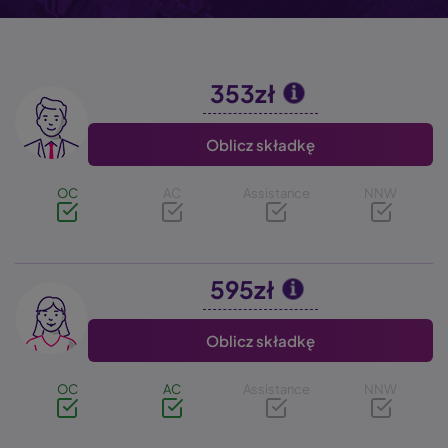
353zł
Image
Oblicz składkę
OC
AC
Assistance
NNW
595zł
Image
Oblicz składkę
OC
AC
Assistance
NNW