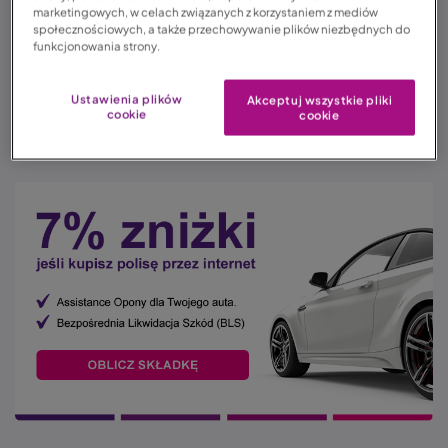
marketingowych, w celach związanych z korzystaniem z mediów
społecznościowych, a także przechowywanie plików niezbędnych do
Każdy kierowca potrzebuje ubezpieczenia OC. Nowy
funkcjonowania strony.
Sącz stwarza pod tym względem sporo możliwości.
Jedną z nich jest oferta od LINK4. Towarzystwo
Ustawienia plików
Akceptuj wszystkie pliki
cookie
cookie
ubezpieczeniowe proponuje polisę w atrakcyjnej
cenie. Dowiedz się więcej na ten temat!