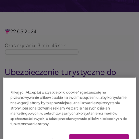
22.05.2024
Czas czytania: 3 min. 45 sek.
Ubezpieczenie turystyczne do
Boliwii
Klikając „Akceptuj wszystkie pliki cookie” zgadzasz się na
przechowywanie plików cookie na swoim urządzeniu, aby korzystanie
Położona w sercu Ameryki Południowej Boliwia nie
z nawigacji strony było sprawniejsze, analizowanie wykorzystania
jest oczywistym celem turystycznym. Dla
strony, personalizowanie reklam, wsparcie naszych działań
marketingowych, w celach związanych z korzystaniem z mediów
wytrawnego podróżnika będzie jednak stanowić
społecznościowych, a także przechowywanie plików niezbędnych do
prawdziwą gratkę, pozwalając odkryć zapierające
funkcjonowania strony.
dech w piersiach krajobrazy i niezwykle bogatą, choć