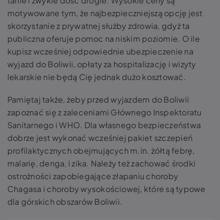
tanie i zwykle dość drogie. Wysokie ceny są
motywowane tym, że najbezpieczniejszą opcję jest
skorzystanie z prywatnej służby zdrowia, gdyż ta
publiczna oferuje pomoc na niskim poziomie. O ile
kupisz wcześniej odpowiednie ubezpieczenie na
wyjazd do Boliwii, opłaty za hospitalizację i wizyty
lekarskie nie będą Cię jednak dużo kosztować.
Pamiętaj także, żeby przed wyjazdem do Boliwii
zapoznać się z zaleceniami Głównego Inspektoratu
Sanitarnego i WHO. Dla własnego bezpieczeństwa
dobrze jest wykonać wcześniej pakiet szczepień
profilaktycznych obejmujących m.in. żółtą febrę,
malarię, denga, i zika. Należy też zachować środki
ostrożności zapobiegające złapaniu choroby
Chagasa i choroby wysokościowej, które są typowe
dla górskich obszarów Boliwii.