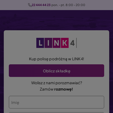
P
22 444 44 23
  pon. - pt. 8:00 - 20:00
r
z
e
j
d
ź
d
o
Kup polisę podróżną w LINK4!
t
r
Oblicz składkę
e
ś
Wolisz z nami porozmawiać?
c
Zamów
rozmowę!
i
Imię