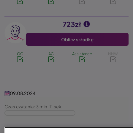
723zł
Image
Oblicz składkę
OC
AC
Assistance
NNW
09.08.2024
Czas czytania: 3 min. 11 sek.
Komis samochodowy we