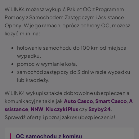
W LINK4 możesz wykupić Pakiet OC z Programem
Pomocy z Samochodem Zastępczym i Assistance
Opony. W jego ramach, oprócz ochrony OC, możesz
liczyć m.in. na:
holowanie samochodu do 100 km od miejsca
wypadku,
pomoc w wymianie koła,
samochód zastępczy do 3 dni w razie wypadku
lub kradzieży.
W LINK4 wykupisz także dobrowolne ubezpieczenia
komunikacyjne takie jak
Auto Casco
,
Smart Casco
,
A
ssistance
,
NNW
,
Kluczyki Plus
czy
Szyby24
.
Sprawdź ofertę i poznaj zakres ubezpieczenia!