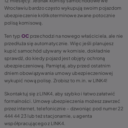
12 miesięcy. Jednak komisy samochodowe we
Wrocławiu bardzo często wykupują swoim pojazdom
ubezpieczenie krótkoterminowe zwane potocznie
polisą komisową.
Ten typ
OC
przechodzi na nowego właściciela, ale nie
przedłuża się automatycznie. Więc jeśli planujesz
kupić samochód używany w komisie, dokładnie
sprawdź, do kiedy pojazd jest objęty ochroną
ubezpieczeniową. Pamiętaj, aby przed ostatnim
dniem obowiązywania umowy ubezpieczeniowej
wykupić nową polisę. Zrobisz to m.in. w LINK4!
Skontaktuj się z LINK4, aby szybko i łatwo załatwić
formalności. Umowę ubezpieczenia możesz zawrzeć
przez internet, telefonicznie – dzwoniąc pod numer 22
444 44 23 lub też stacjonarnie, u agenta
współpracującego z LINK4.