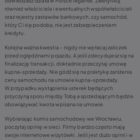
odwiedzasz działa w Polsce legalnie. Zweryfikuj
również właściciela i ewentualnych współwłaścicieli
oraz rejestry zastawów bankowych, czy samochód,
który Ci się podoba, nie jest zabezpieczeniem
kredytu.
Kolejna ważna kwestia – nigdy nie wpłacaj zaliczek
przed oględzinami pojazdu. A jeśli zdecydujesz się na
finalizację transakcji, dokładnie przeczytaj umowę
kupna-sprzedaży. Nie gódź się na praktykę zaniżenia
ceny samochodu na umowie kupna-sprzedaży.
W przypadku wystąpienia usterek będących
przyczyną sporu między Tobą a sprzedającym będzie
obowiązywać kwota wpisana na umowie.
Wybierając komis samochodowy we Wrocławiu,
poczytaj opinię w sieci. Firmy bardzo często mają
swoje internetowe wizytówki. Jeśli jest dużo opinii i w