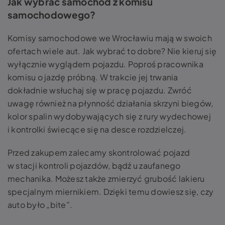
Jak wybrać samochód z komisu
samochodowego?
Komisy samochodowe we Wrocławiu mają w swoich
ofertach wiele aut. Jak wybrać to dobre? Nie kieruj się
wyłącznie wyglądem pojazdu. Poproś pracownika
komisu o jazdę próbną. W trakcie jej trwania
dokładnie wsłuchaj się w pracę pojazdu. Zwróć
uwagę również na płynność działania skrzyni biegów,
kolor spalin wydobywających się z rury wydechowej
i kontrolki świecące się na desce rozdzielczej.
Przed zakupem zalecamy skontrolować pojazd
w stacji kontroli pojazdów, bądź u zaufanego
mechanika. Możesz także zmierzyć grubość lakieru
specjalnym miernikiem. Dzięki temu dowiesz się, czy
auto było „bite”.