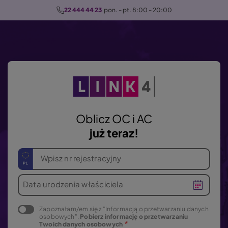
P
22 444 44 23
  pon. - pt. 8:00 - 20:00
r
z
e
j
d
ź
d
o
Oblicz OC i AC
t
już teraz!
r
e
Wpisz nr rejestracyjny
ś
c
Data urodzenia właściciela
i
Zapoznałam/em się z "Informacją o przetwarzaniu danych
osobowych".
Pobierz informację o przetwarzaniu
Twoich danych osobowych