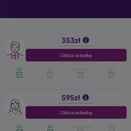
353zł
Image
Oblicz składkę
OC
AC
Assistance
NNW
595zł
Image
Oblicz składkę
OC
AC
Assistance
NNW