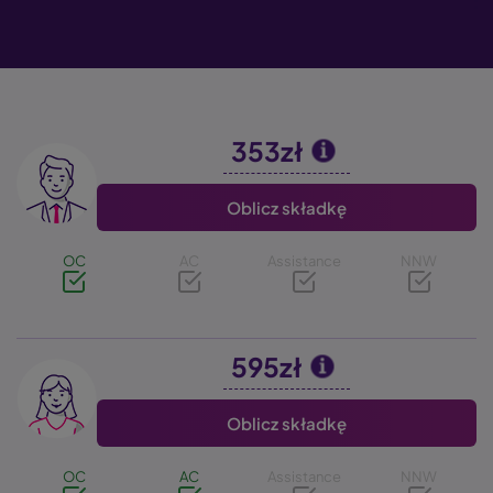
353zł
Image
Oblicz składkę
OC
AC
Assistance
NNW
595zł
Image
Oblicz składkę
OC
AC
Assistance
NNW