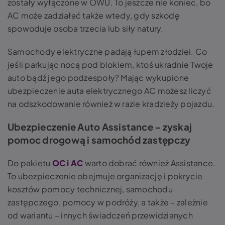
zostały wyłączone w OWU. To jeszcze nie koniec, bo
AC może zadziałać także wtedy, gdy szkodę
spowoduje osoba trzecia lub siły natury.
Samochody elektryczne padają łupem złodziei. Co
jeśli parkując nocą pod blokiem, ktoś ukradnie Twoje
auto bądź jego podzespoły? Mając wykupione
ubezpieczenie auta elektrycznego AC możesz liczyć
na odszkodowanie również w razie kradzieży pojazdu.
Ubezpieczenie Auto Assistance – zyskaj
pomoc drogową i samochód zastępczy
Do pakietu
OC i AC
warto dobrać również Assistance.
To ubezpieczenie obejmuje organizację i pokrycie
kosztów pomocy technicznej, samochodu
zastępczego, pomocy w podróży, a także – zależnie
od wariantu – innych świadczeń przewidzianych