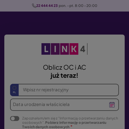
P
22 444 44 23
  pon. - pt. 8:00 - 20:00
r
z
e
j
d
ź
d
o
Oblicz OC i AC
t
już teraz!
r
e
Wpisz nr rejestracyjny
ś
c
Data urodzenia właściciela
i
Zapoznałam/em się z "Informacją o przetwarzaniu danych
osobowych".
Pobierz informację o przetwarzaniu
Twoich danych osobowych