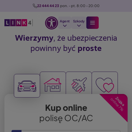
P
22 444 44 23
  pon. - pt. 8:00 - 20:00
r
z
Agent
Szkody
e
Otwórz
j
Szukaj
Wierzymy
, że ubezpieczenia
opcje
d
powinny być
proste
dostępności
ź
d
o
t
Image
Image
Image
r
Image
e
ś
Zniżka
c
online 7%
Kup online
i
polisę OC/AC