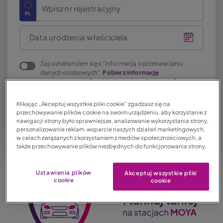
Wpisz nr rejestracyjny
Data urodzenia właściciela
Zapoznałam/em się z "Informacją o przetwarzaniu
danych osobowych".
Pobierz informację
o przetwarzaniu Twoich danych osobowych
Klikając „Akceptuj wszystkie pliki cookie” zgadzasz się na
przechowywanie plików cookie na swoim urządzeniu, aby korzystanie z
nawigacji strony było sprawniejsze, analizowanie wykorzystania strony,
personalizowanie reklam, wsparcie naszych działań marketingowych,
w celach związanych z korzystaniem z mediów społecznościowych, a
także przechowywanie plików niezbędnych do funkcjonowania strony.
Ustawienia plików
Akceptuj wszystkie pliki
cookie
cookie