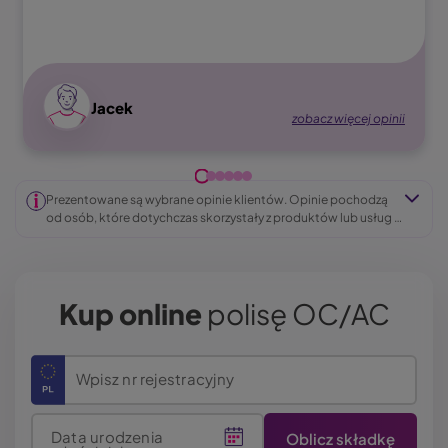
Image
Jacek
zobacz więcej opinii
Prezentowane są wybrane opinie klientów. Opinie pochodzą 
od osób, które dotychczas skorzystały z produktów lub usług 
oferowanych przez LINK4. Mają one charakter subiektywny 
i stanowią wyłącznie wyraz osobistych odczuć i doświadczeń 
naszych klientów. Nie mogą być one traktowane jako 
rekomendacja wyboru określonego produktu przez inne 
Kup online
polisę OC/AC
osoby.
Wpisz nr rejestracyjny
Data urodzenia