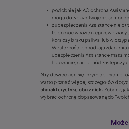
podobnie jak AC ochrona Assistan
mogą dotyczyć Twojego samochodu,
z ubezpieczenia Assistance nie o
to pomoc w razie nieprzewidzianych
koła czy braku paliwa, lub w prz
W zależności od rodzaju zdarzenia
ubezpieczenia Assistance masz moż
holowanie, samochód zastępczy c
Aby dowiedzieć się, czym dokładnie ró
warto poznać więcej szczegółów dotyc
charakterystykę obu z nich.
Zobacz, jak
wybrać ochronę dopasowaną do Twoich
Może 