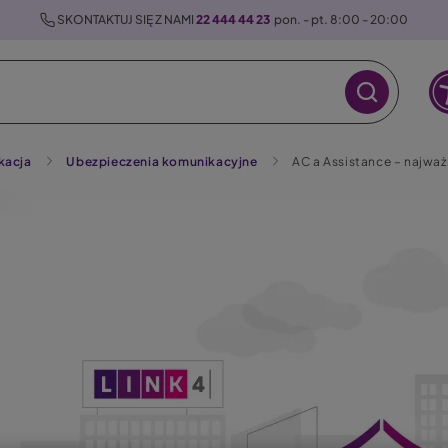
 SKONTAKTUJ SIĘ Z NAMI 
22 444 44 23
  pon. - pt. 8:00 - 20:00
kacja
Ubezpieczenia komunikacyjne
AC a Assistance – najważ
raz