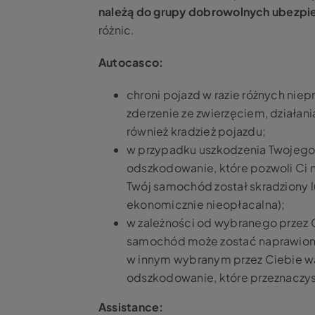
należą do grupy dobrowolnych ubezpi
różnic.
Autocasco:
chroni pojazd w razie różnych niep
zderzenie ze zwierzęciem, działani
również kradzież pojazdu;
w przypadku uszkodzenia Twojego
odszkodowanie, które pozwoli Ci n
Twój samochód został skradziony l
ekonomicznie nieopłacalna);
w zależności od wybranego przez C
samochód może zostać naprawiony
w innym wybranym przez Ciebie wa
odszkodowanie, które przeznaczys
Assistance: