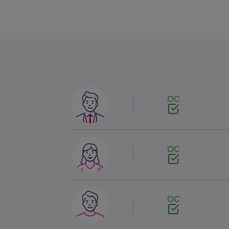
Image
OC
Image
OC
Image
OC