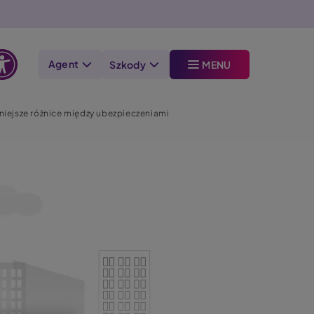
Agent
Szkody
MENU
Otwórz
opcje
niejsze różnice między ubezpieczeniami
dostępności