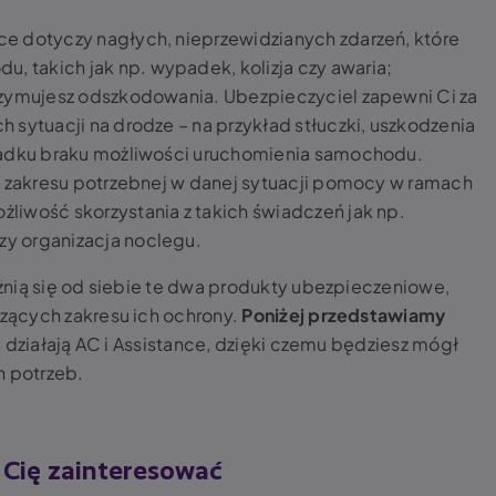
ce dotyczy nagłych, nieprzewidzianych zdarzeń, które
 takich jak np. wypadek, kolizja czy awaria;
trzymujesz odszkodowania. Ubezpieczyciel zapewni Ci za
 sytuacji na drodze – na przykład stłuczki, uszkodzenia
ypadku braku możliwości uruchomienia samochodu.
 i zakresu potrzebnej w danej sytuacji pomocy w ramach
liwość skorzystania z takich świadczeń jak np.
zy organizacja noclegu.
żnią się od siebie te dwa produkty ubezpieczeniowe,
zących zakresu ich ochrony.
Poniżej przedstawiamy
 działają AC i Assistance, dzięki czemu będziesz mógł
 potrzeb.
Cię zainteresować