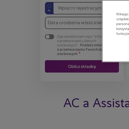
Wpisz nr rejestracyjny
Klikają
urządzen
Data urodzenia właściciela
persona
korzyst
funkcjo
Zapoznałam/em się z "Informacją
o przetwarzaniu danych
osobowych".
Pobierz informację
o przetwarzaniu Twoich danych
osobowych
AC a Assist