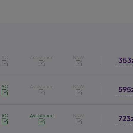
AC
Assistance
NNW
353
AC
Assistance
NNW
595
AC
Assistance
NNW
723