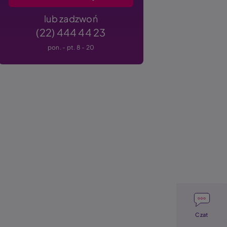
lub zadzwoń
(22) 444 44 23
pon. - pt. 8 - 20
Image
Czat