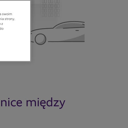
na swoim
ia strony,
 z
 do
żnice między