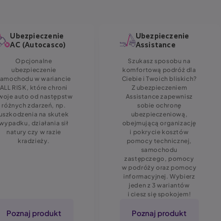
Ubezpieczenie
Ubezpieczenie
AC (Autocasco)
Assistance
Opcjonalne
Szukasz sposobu na
ubezpieczenie
komfortową podróż dla
samochodu w wariancie
Ciebie i Twoich bliskich?
ALL RISK, które chroni
Z ubezpieczeniem
woje auto od następstw
Assistance zapewnisz
różnych zdarzeń, np.
sobie ochronę
uszkodzenia na skutek
ubezpieczeniową,
wypadku, działania sił
obejmującą organizację
natury czy w razie
i pokrycie kosztów
kradzieży.
pomocy technicznej,
samochodu
zastępczego, pomocy
w podróży oraz pomocy
informacyjnej. Wybierz
jeden z 3 wariantów
i ciesz się spokojem!
Poznaj produkt
Poznaj produkt