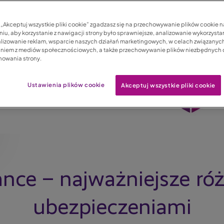
c „Akceptuj wszystkie pliki cookie” zgadzasz się na przechowywanie plików cookie 
iu, aby korzystanie z nawigacji strony było sprawniejsze, analizowanie wykorzystan
lizowanie reklam, wsparcie naszych działań marketingowych, w celach związanych
aniem z mediów społecznościowych, a także przechowywanie plików niezbędnych
nowania strony.
Ustawienia plików cookie
Akceptuj wszystkie pliki cookie
ance – najważniejsze ró
ubezpieczeniami