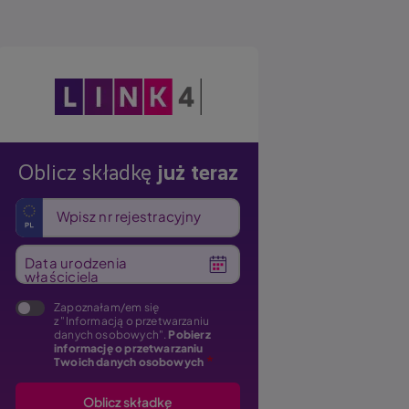
Obraz
Oblicz składkę
już teraz
Wpisz nr rejestracyjny
Data urodzenia
właściciela
Zapoznałam/em się
z "Informacją o przetwarzaniu
danych osobowych".
Pobierz
informację o przetwarzaniu
Twoich danych osobowych