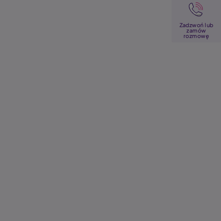
Image
Zadzwoń lub
zamów
rozmowę