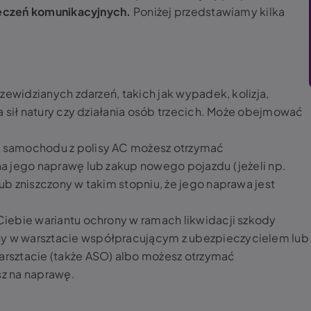
eczeń komunikacyjnych.
Poniżej przedstawiamy kilka
rzewidzianych zdarzeń, takich jak wypadek, kolizja,
a sił natury czy działania osób trzecich. Może obejmować
 samochodu z polisy AC możesz otrzymać
a jego naprawę lub zakup nowego pojazdu (jeżeli np.
ub zniszczony w takim stopniu, że jego naprawa jest
iebie wariantu ochrony w ramach likwidacji szkody
 w warsztacie współpracującym z ubezpieczycielem lub
rsztacie (także ASO) albo możesz otrzymać
z na naprawę.