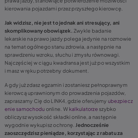
prawa jazdy, stanowiące potwierdzenie możliwości
kierowania pojazdami przez przyszłego kierowcę.
Jak widzisz, nie jest to jednak ani stresujący, ani
skomplikowany obowiązek.
Zwykle badanie
lekarskie na prawo jazdy polega jedynie na rozmowie
na temat ogólnego stanu zdrowia, a następnie na
sprawdzeniu wzroku, słuchu i zmysłu równowagi.
Najczęściej w ciągu kwadransa jest już po wszystkim
i masz w ręku potrzebny dokument.
A gdy już zdasz egzamin i zostaniesz pełnoprawnym
kierowcą uprawnionym do prowadzenia pojazdów,
zapraszamy Cię do LINK4, gdzie oferujemy
ubezpiecz
enie samochodu
online. W
kalkulatorze
szybko
obliczysz wysokość składki online, a następnie
wygodnie wykupisz ochronę.
Jednocześnie
zaoszczędzisz pieniądze, korzystając z rabatu za