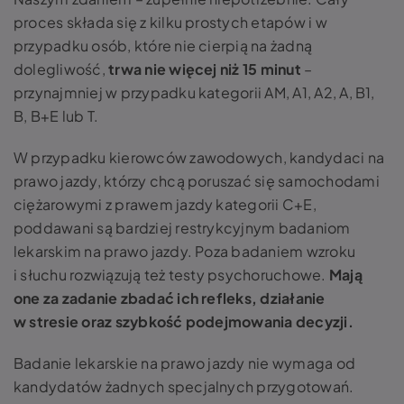
proces składa się z kilku prostych etapów i w
przypadku osób, które nie cierpią na żadną
dolegliwość,
trwa nie więcej niż 15 minut
–
przynajmniej w przypadku kategorii AM, A1, A2, A, B1,
B, B+E lub T.
W przypadku kierowców zawodowych, kandydaci na
prawo jazdy, którzy chcą poruszać się samochodami
ciężarowymi z prawem jazdy kategorii C+E,
poddawani są bardziej restrykcyjnym badaniom
lekarskim na prawo jazdy. Poza badaniem wzroku
i słuchu rozwiązują też testy psychoruchowe.
Mają
one za zadanie zbadać ich refleks, działanie
w stresie oraz szybkość podejmowania decyzji.
Badanie lekarskie na prawo jazdy nie wymaga od
kandydatów żadnych specjalnych przygotowań.