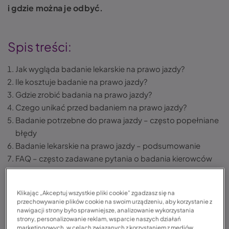
i gdzie można je odbyć.
Spis treści:
Jak wygląda badanie lekarskie na prawo jazdy?
Ile kosztuje badanie na prawo jazdy?
Gdzie zrobić badania na prawo jazdy?
Czego unikać przed badaniem na prawo jazdy?
Badanie potrzebne do prawa jazdy – często popełniane
błędy
Badanie lekarskie na prawo jazdy – podsumowanie
FAQ – często zadawane pytania o badania kierowców
na prawo jazdy
Klikając „Akceptuj wszystkie pliki cookie” zgadzasz się na
przechowywanie plików cookie na swoim urządzeniu, aby korzystanie z
Badanie lekarskie na prawo jazdy – co warto wiedzieć?
nawigacji strony było sprawniejsze, analizowanie wykorzystania
strony, personalizowanie reklam, wsparcie naszych działań
marketingowych, w celach związanych z korzystaniem z mediów