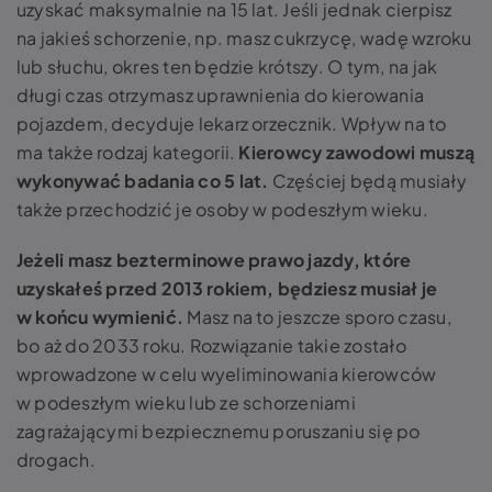
uzyskać maksymalnie na 15 lat. Jeśli jednak cierpisz
na jakieś schorzenie, np. masz cukrzycę, wadę wzroku
lub słuchu, okres ten będzie krótszy. O tym, na jak
długi czas otrzymasz uprawnienia do kierowania
pojazdem, decyduje lekarz orzecznik. Wpływ na to
ma także rodzaj kategorii.
Kierowcy zawodowi muszą
wykonywać badania co 5 lat.
Częściej będą musiały
także przechodzić je osoby w podeszłym wieku.
Jeżeli masz bezterminowe prawo jazdy, które
uzyskałeś przed 2013 rokiem, będziesz musiał je
w końcu wymienić.
Masz na to jeszcze sporo czasu,
bo aż do 2033 roku. Rozwiązanie takie zostało
wprowadzone w celu wyeliminowania kierowców
w podeszłym wieku lub ze schorzeniami
zagrażającymi bezpiecznemu poruszaniu się po
drogach.