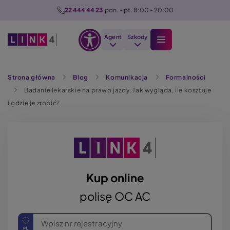
P
22 444 44 23
  pon. - pt. 8:00 - 20:00
r
z
Agent
Szkody
e
Otwórz
j
Szukaj
opcje
d
Strona główna
Blog
Komunikacja
Formalności
dostępności
ź
Badanie lekarskie na prawo jazdy. Jak wygląda, ile kosztuje
d
i gdzie je zrobić?
o
t
r
e
ś
c
Kup online
i
polisę OC AC
Wpisz nr rejestracyjny