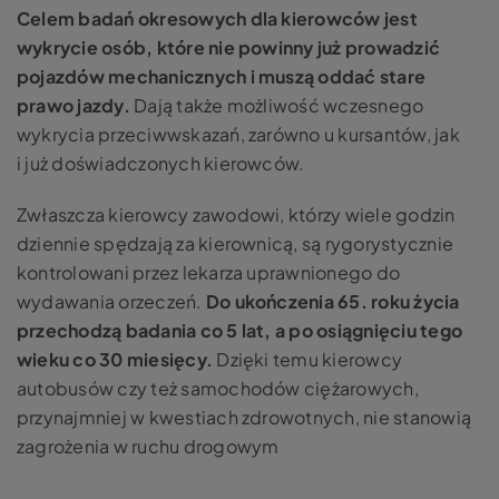
Celem badań okresowych dla kierowców jest
wykrycie osób, które nie powinny już prowadzić
pojazdów mechanicznych i muszą oddać stare
prawo jazdy.
Dają także możliwość wczesnego
wykrycia przeciwwskazań, zarówno u kursantów, jak
i już doświadczonych kierowców.
Zwłaszcza kierowcy zawodowi, którzy wiele godzin
dziennie spędzają za kierownicą, są rygorystycznie
kontrolowani przez lekarza uprawnionego do
wydawania orzeczeń.
Do ukończenia 65. roku życia
przechodzą badania co 5 lat, a po osiągnięciu tego
wieku co 30 miesięcy.
Dzięki temu kierowcy
autobusów czy też samochodów ciężarowych,
przynajmniej w kwestiach zdrowotnych, nie stanowią
zagrożenia w ruchu drogowym