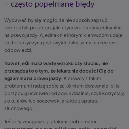
– często popełniane błędy
Wydawać by się mogło, że nie sposób zepsuć
czegoś tak prostego, jak rutynowe badania lekarskie
na prawo jazdy. A jednak niektórym kierowcom udaje
się to i przyczyna jest zwykle taka sama: nieszczere
odpowiedzi.
Nawet jeśli masz wadę wzroku czy słuchu, nie
przesądza to o tym, że lekarz nie dopuści Cię do
egzaminu na prawo jazdy.
Kierowcy z takimi
problemami radzą sobie za kółkiem doskonale, o ile
postępują uczciwie i odpowiedzialnie, czyli korzystają
z okularów lub soczewek, a także z aparatu
słuchowego.
Jeśli i Ty zmagasz się z takimi problemami
zdrowotnymi, nie oszukuj lekarza, próbując przejść