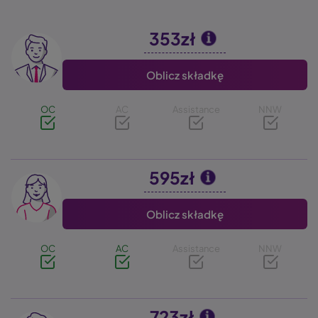
353zł
Image
Oblicz składkę
OC
AC
Assistance
NNW
595zł
Image
Oblicz składkę
OC
AC
Assistance
NNW
723zł