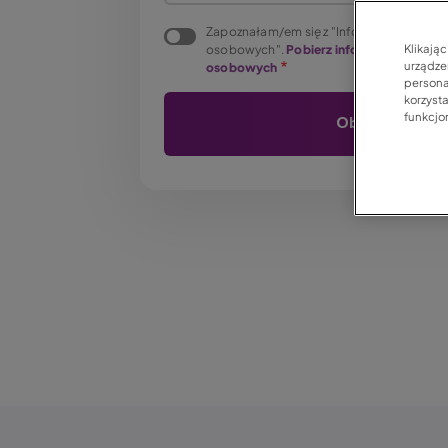
Zapoznałam/em się z "Informacją o przet
Klikają
osobowych".
Pobierz informację o prze
urządzen
osobowych
persona
korzyst
funkcjo