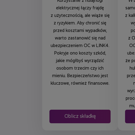
Korzystanie z hulajnogi
W 
elektrycznej łączy frajdę
samo
z użytecznością, ale wiąże się
z kal
z ryzykiem. Aby chronić się
wy
przed kosztami wypadków,
po
warto zastanowić się nad
z O
ubezpieczeniem OC w LINK4.
OC
Pokryje ono koszty szkód,
ube
jakie mógłbyś wyrządzić
że p
osobom trzecim czy ich
hu
mieniu. Bezpieczeństwo jest
prz
kluczowe, również finansowe.
wyr
proc
mu
Oblicz składkę