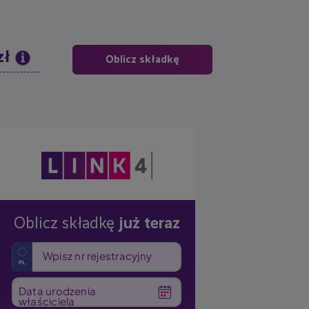
zł
Oblicz składkę
Obraz
Oblicz składkę
już teraz
Wpisz nr rejestracyjny
Data urodzenia
właściciela