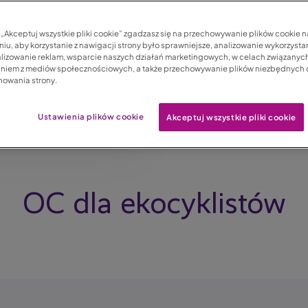
warzaniu danych
c „Akceptuj wszystkie pliki cookie” zgadzasz się na przechowywanie plików cookie 
twarzaniu Twoich danych
iu, aby korzystanie z nawigacji strony było sprawniejsze, analizowanie wykorzystan
lizowanie reklam, wsparcie naszych działań marketingowych, w celach związanych
aniem z mediów społecznościowych, a także przechowywanie plików niezbędnych
nowania strony.
Ustawienia plików cookie
Akceptuj wszystkie pliki cookie
OC dla ekocyklistów