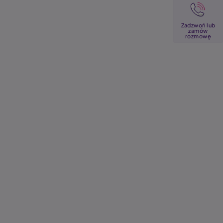
Image
Zadzwoń lub
zamów
rozmowę