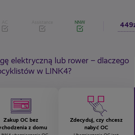
AC
Assistance
NNW
449
gę elektryczną lub rower – dlaczego
ocyklistów w LINK4?
Zakup OC bez
Zdecyduj, czy chcesz
ychodzenia z domu
nabyć OC