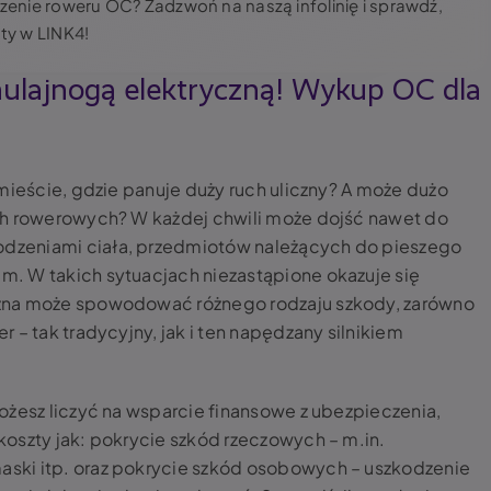
czenie roweru OC? Zadzwoń na naszą infolinię i sprawdź,
sty w LINK4!
 hulajnogą elektryczną! Wykup OC dla
mieście, gdzie panuje duży ruch uliczny? A może dużo
ch rowerowych? W każdej chwili może dojść nawet do
dzeniami ciała, przedmiotów należących do pieszego
. W takich sytuacjach niezastąpione okazuje się
zna może spowodować różnego rodzaju szkody, zarówno
 – tak tradycyjny, jak i ten napędzany silnikiem
ożesz liczyć na wsparcie finansowe z ubezpieczenia,
oszty jak: pokrycie szkód rzeczowych – m.in.
ski itp. oraz pokrycie szkód osobowych – uszkodzenie