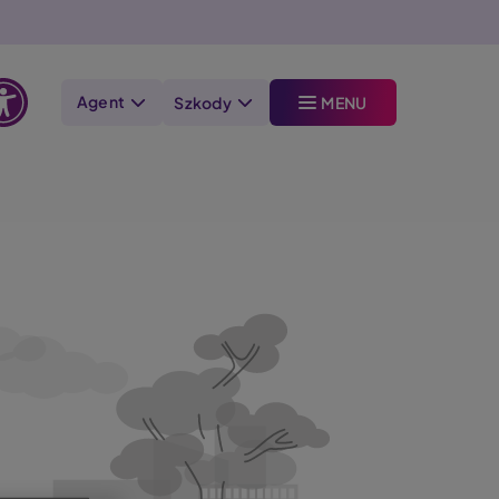
Agent
Szkody
MENU
Otwórz
opcje
dostępności