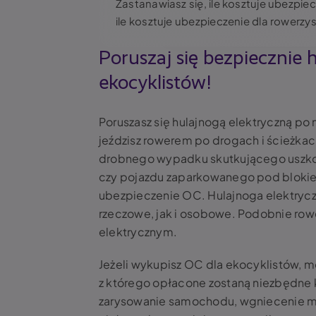
Zastanawiasz się, ile kosztuje ubezpie
ile kosztuje ubezpieczenie dla rowerzy
Poruszaj się bezpiecznie
ekocyklistów!
Poruszasz się hulajnogą elektryczną po 
jeździsz rowerem po drogach i ścieżka
drobnego wypadku skutkującego uszko
czy pojazdu zaparkowanego pod blokiem
ubezpieczenie OC. Hulajnoga elektryc
rzeczowe, jak i osobowe. Podobnie rower
elektrycznym.
Jeżeli wykupisz OC dla ekocyklistów, m
z którego opłacone zostaną niezbędne k
zarysowanie samochodu, wgniecenie ma