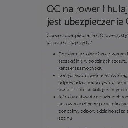
OC na rower i hula
jest ubezpieczenie
Szukasz ubezpieczenia OC rowerzysty? 
jeszcze Ci się przyda?
Codziennie dojeżdżasz rowerem lu
szczególnie w godzinach szczytu
karoserii samochodu.
Korzystasz z roweru elektryczneg
odpowiedzialności cywilnej pom
uszkodzenia lub kolizję z innym r
Jeździsz aktywnie po szlakach ro
na rowerze również poza miastem, 
ponosimy odpowiedzialności za
sportu.