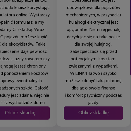
LINK4 ubezpieczenie OC
Ubezpieczenie OC jest
chodu kupisz korzystając
obowiązkowe dla pojazdów
kulatora online. Wystarczy
mechanicznych, w przypadku
pełnić formularz, a my
hulajnogi elektrycznej jest
damy Ci składkę. Wraz
opcjonalne. Niemniej jednak,
C pojazdu możesz kupić
decydując się na taką polisę
 dla ekocyklistów. Takie
dla swojej hulajnogi,
zpieczenie daje pewność,
zabezpieczasz się przed
odczas jazdy rowerem czy
potencjalnymi kosztami
lajnogą jesteś chroniony
związanymi z wypadkami.
ed ponoszeniem kosztów
W LINK4 łatwo i szybko
naprawy ewentualnych
możesz zdobyć taką ochronę,
ządzonych szkód. Całość
dbając o swoje finanse
edury jest zdalna, więc nie
i komfort psychiczny podczas
sisz wychodzić z domu.
jazdy.
Oblicz składkę
Oblicz składkę