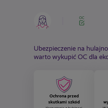
Image
OC
Ubezpieczenie na hulajno
warto wykupić OC dla ek
Ochrona przed
skutkami szkód
w