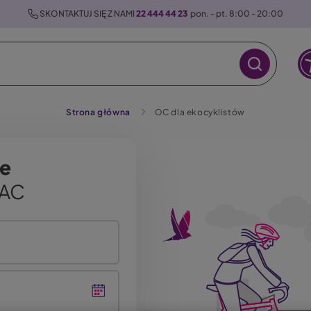
 SKONTAKTUJ SIĘ Z NAMI 
22 444 44 23
  pon. - pt. 8:00 - 20:00
Strona główna
OC dla ekocyklistów
ne
/AC