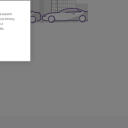
na swoim
ia strony,
 z
 do