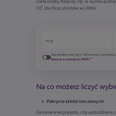
ciała osoby trzeciej, np. w wyniku potrą
OC dla Ekocyklistów w LINK4.
Imię
Zapoznałam/em się z "Informacją o przetwa
danych osobowych (PDF)
Na co możesz liczyć wybi
Pokrycie szkód rzeczowych
Zarysowanie pojazdu, czy uszkodzenie ob