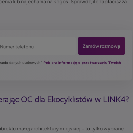
cenia lub najechania na kogoś. Sprawdź, ile zapłacisz za
Numer telefonu
rzaniu danych osobowych".
Pobierz informację o przetwarzaniu Twoich
erając OC dla Ekocyklistów w LINK4?
iektu małej architektury miejskiej – to tylko wybrane