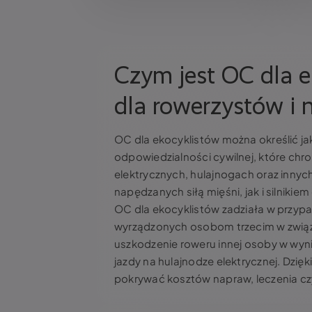
Czym jest OC dla e
dla rowerzystów i n
OC dla ekocyklistów można określić j
odpowiedzialności cywilnej, które chr
elektrycznych, hulajnogach oraz innyc
napędzanych siłą mięśni, jak i silnikie
OC dla ekocyklistów zadziała w przyp
wyrządzonych osobom trzecim w związ
uszkodzenie roweru innej osoby w wyn
jazdy na hulajnodze elektrycznej. Dzięk
pokrywać kosztów napraw, leczenia cz