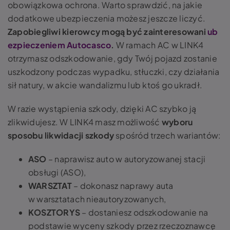
obowiązkowa ochrona. Warto sprawdzić, na jakie
dodatkowe ubezpieczenia możesz jeszcze liczyć.
Zapobiegliwi kierowcy mogą być zainteresowani
ub
ezpieczeniem Autocasco
.
W ramach AC w LINK4
otrzymasz odszkodowanie, gdy Twój pojazd zostanie
uszkodzony podczas wypadku, stłuczki, czy działania
sił natury, w akcie wandalizmu lub ktoś go ukradł.
W razie wystąpienia szkody, dzięki AC szybko ją
zlikwidujesz. W LINK4 masz możliwość
wyboru
sposobu likwidacji szkody
spośród trzech wariantów:
ASO
– naprawisz auto w autoryzowanej stacji
obsługi (ASO),
WARSZTAT
– dokonasz naprawy auta
w warsztatach nieautoryzowanych,
KOSZTORYS
– dostaniesz odszkodowanie na
podstawie wyceny szkody przez rzeczoznawcę