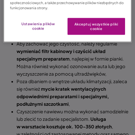
społecznościowych, a także przechowywanie plików niezbędnych do
Zanieczyszczony nawiew w aucie może skutkować
funkcjonowania strony.
rozwojem pleśni, grzybów i bakterii
, co jest groźne
dla zdrowia i samopoczucia kierowcy oraz
Ustawienia plików
Akceptuj wszystkie pliki
pasażerów. Powoduje ponadto nieprzyjemny zapach
cookie
cookie
w pojeździe oraz często także zaparowane szyby,
Aby zachować jego czystość, należy regularnie
wymieniać filtr kabinowy i czyścić układ
specjalnym preparatem
, najlepiej w formie pianki.
Można również wykonać ozonowanie auta lub jego
wyczyszczenie za pomocą ultradźwięków,
Poza dbaniem o wnętrze układu klimatyzacji, zaleca
się również
mycie kratek wentylacyjnych
odpowiednimi preparatami i specjalnymi,
podłużnymi szczotkami
,
Czyszczenie nawiewu można wykonać samodzielnie
lub zlecić to zadanie specjalistom.
Usługa
w warsztacie kosztuje ok. 100-350 złotych
,
w zależności od zastosowanej metody oraz samego