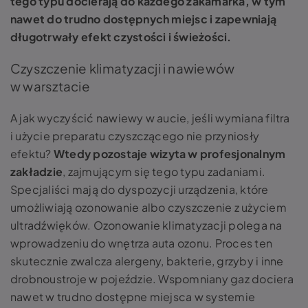
tego typu docierają do każdego zakamarka, w tym
nawet do trudno dostępnych miejsc i zapewniają
długotrwały efekt czystości i świeżości.
Czyszczenie klimatyzacji i nawiewów
w warsztacie
A jak wyczyścić nawiewy w aucie, jeśli wymiana filtra
i użycie preparatu czyszczącego nie przyniosły
efektu?
Wtedy pozostaje
wizyta w profesjonalnym
zakładzie
, zajmującym się tego typu zadaniami.
Specjaliści mają do dyspozycji urządzenia, które
umożliwiają ozonowanie albo czyszczenie z użyciem
ultradźwięków. Ozonowanie klimatyzacji polega na
wprowadzeniu do wnętrza auta ozonu. Proces ten
skutecznie zwalcza alergeny, bakterie, grzyby i inne
drobnoustroje w pojeździe. Wspomniany gaz dociera
nawet w trudno dostępne miejsca w systemie