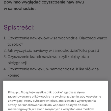
powinno wyglądać czyszczenie nawiewu
w samochodzie.
Spis treści:
Czyszczenie nawiewów w samochodzie. Dlaczego warto
to robić?
Jak wyczyścić nawiewy w samochodzie? Kilka porad
Czyszczenie kratek nawiewu, czyli kolejny etap
pielęgnacji
Czyszczenie nawiewu w samochodzie. Kilka słów na
koniec
FAQ – odpowiedzi na pytania, jak wyczyścić kratki
nawiewu w samochodzie
Klikając „Akceptuj wszystkie pliki cookie” zgadzasz się na
przechowywanie plików cookie na swoim urządzeniu, aby korzystanie
z nawigacji strony było sprawniejsze, analizowanie wykorzystania
strony, personalizowanie reklam, wsparcie naszych działań
Czyszczenie nawiewu – co warto wiedzieć?
marketingowych, w celach związanych z korzystaniem z mediów