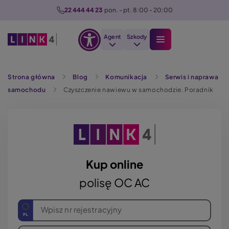
P
22 444 44 23
  pon. - pt. 8:00 - 20:00
r
z
Agent
Szkody
e
Otwórz
j
Szukaj
opcje
d
Strona główna
Blog
Komunikacja
Serwis i naprawa
dostępności
ź
samochodu
Czyszczenie nawiewu w samochodzie. Poradnik
d
o
t
r
e
ś
Kup online
c
polisę OC AC
i
Wpisz nr rejestracyjny