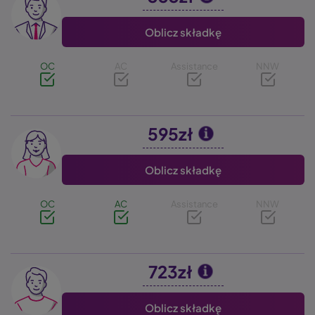
Oblicz składkę
OC
AC
Assistance
NNW
595zł
Image
Oblicz składkę
OC
AC
Assistance
NNW
723zł
Image
Oblicz składkę