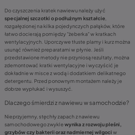
Do czyszczenia kratek nawiewu należy użyć
specjalnej szczotki o podłużnym kształcie
,
rozgałęzionej na kilka pojedynczych pałąków, które
łatwo docierają pomiędzy "żeberka" w kratkach
wentylacyjnych. Uporczywe tłuste plamy i kurz można
usunąć również preparatami w płynie. Jeśli
przedstawione metody nie przyniosą rezultaty, można
zdemontować kratki wentylacyjne i wyczyścić je
dokładnie w misce z wodą i dodatkiem delikatnego
detergentu. Przed ponownym montażem należy je
dobrze wypłukać i wysuszyć.
Dlaczego śmierdzi z nawiewu w samochodzie?
Nieprzyjemny, stęchły zapach z nawiewu
samochodowego zwykle
wynika z rozwoju pleśni,
grzybów czy bakterii oraz nadmiernej wilgoci
w