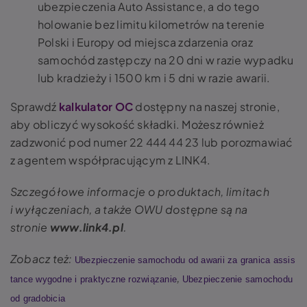
ubezpieczenia Auto Assistance, a do tego
holowanie bez limitu kilometrów na terenie
Polski i Europy od miejsca zdarzenia oraz
samochód zastępczy na 20 dni w razie wypadku
lub kradzieży i 1500 km i 5 dni w razie awarii.
Sprawdź
kalkulator OC
dostępny na naszej stronie,
aby obliczyć wysokość składki. Możesz również
zadzwonić pod numer 22 444 44 23 lub porozmawiać
z agentem współpracującym z LINK4.
Szczegółowe informacje o produktach, limitach
i wyłączeniach, a także OWU dostępne są na
stronie
www.link4.pl
.
Zobacz też:
Ubezpieczenie samochodu od awarii za granica assis
,
tance wygodne i praktyczne rozwiązanie
Ubezpieczenie samochodu
od gradobicia