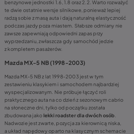
benzynowe jednostki 1.6, 1.8 oraz 2.2. Warto rozważyć
te dwie ostatnie wersje silnikowe, ponieważ lepiej
radzą sobie z masą auta i dają naturalną elastyczność
podczas jazdy poza miastem. Słabsze odmiany nie
zawsze zapewniają odpowiedni zapas przy
wyprzedzaniu, zwłaszcza gdy samochód jedzie
z kompletem pasażerów.
Mazda MX-5 NB (1998-2003)
Mazda MX-5 NB z lat 1998-2003 jest w tym
zestawieniu klasykiem i samochodem najbardziej
wyspecjalizowanym. Nie próbuje łączyć roli
praktycznego auta na co dzień z sezonowym cabrio
na słoneczne dni, tylko od początku została
zbudowana jako
lekki roadster dla dwóch osób
.
Nadwozie jest zwarte, pozycja za kierownicą niska,
a układ napędowy oparto na klasycznym schemacie