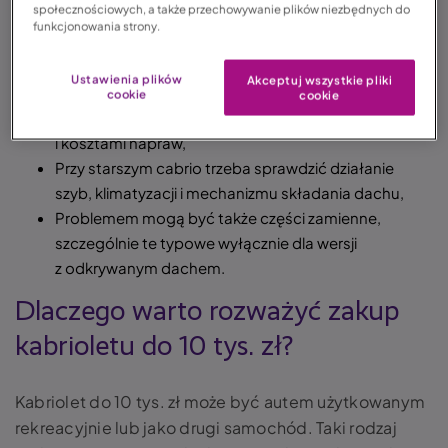
społecznościowych, a także przechowywanie plików niezbędnych do
w samochodzie z zamkniętym nadwoziem,
funkcjonowania strony.
zwłaszcza w progach, podłodze i okolicach
mocowań,
Ustawienia plików
Akceptuj wszystkie pliki
Warto od razu ustalić, czy lepszy będzie miękki czy
cookie
cookie
sztywny dach, bo oba rozwiązania różnią się obsługą
i kosztami napraw,
Przy starszym cabrio trzeba sprawdzić działanie
szyb, klimatyzacji i mechanizmu składania dachu,
Problemem mogą być także części zamienne,
szczególnie te typowe wyłącznie dla wersji
z odkrywanym dachem.
Dlaczego warto rozważyć zakup
kabrioletu do 10 tys. zł?
Kabriolet do 10 tys. zł może być autem użytkowanym
rekreacyjnie lub jako drugi samochód. Taki rodzaj