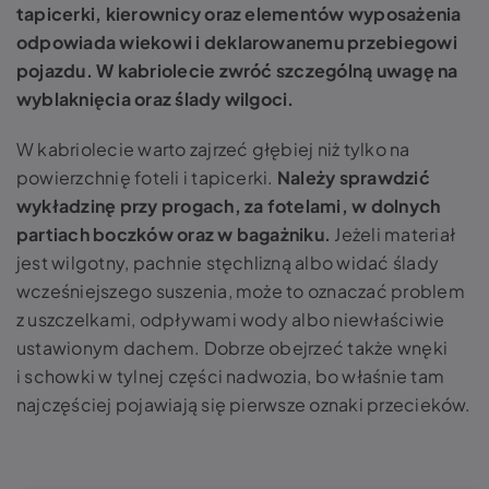
tapicerki, kierownicy oraz elementów wyposażenia
odpowiada wiekowi i deklarowanemu przebiegowi
pojazdu. W kabriolecie zwróć szczególną uwagę na
wyblaknięcia oraz ślady wilgoci.
W kabriolecie warto zajrzeć głębiej niż tylko na
powierzchnię foteli i tapicerki.
Należy sprawdzić
wykładzinę przy progach, za fotelami, w dolnych
partiach boczków oraz w bagażniku.
Jeżeli materiał
jest wilgotny, pachnie stęchlizną albo widać ślady
wcześniejszego suszenia, może to oznaczać problem
z uszczelkami, odpływami wody albo niewłaściwie
ustawionym dachem. Dobrze obejrzeć także wnęki
i schowki w tylnej części nadwozia, bo właśnie tam
najczęściej pojawiają się pierwsze oznaki przecieków.