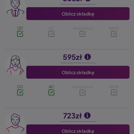
Oblicz składkę
OC
AC
Assistance
NNW
595zł
Image
Oblicz składkę
OC
AC
Assistance
NNW
723zł
Image
Oblicz składkę