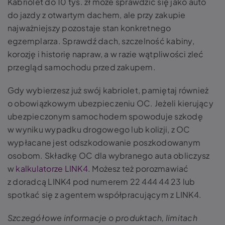
Kabriolet do 10 tys. zł może sprawdzić się jako auto
do jazdy z otwartym dachem, ale przy zakupie
najważniejszy pozostaje stan konkretnego
egzemplarza. Sprawdź dach, szczelność kabiny,
korozję i historię napraw, a w razie wątpliwości zleć
przegląd samochodu przed zakupem.
Gdy wybierzesz już swój kabriolet, pamiętaj również
o obowiązkowym ubezpieczeniu OC. Jeżeli kierujący
ubezpieczonym samochodem spowoduje szkodę
w wyniku wypadku drogowego lub kolizji, z OC
wypłacane jest odszkodowanie poszkodowanym
osobom. Składkę OC dla wybranego auta obliczysz
w
kalkulatorze LINK4
. Możesz też porozmawiać
z doradcą LINK4 pod numerem 22 444 44 23 lub
spotkać się z agentem współpracującym z LINK4.
Szczegółowe informacje o produktach, limitach