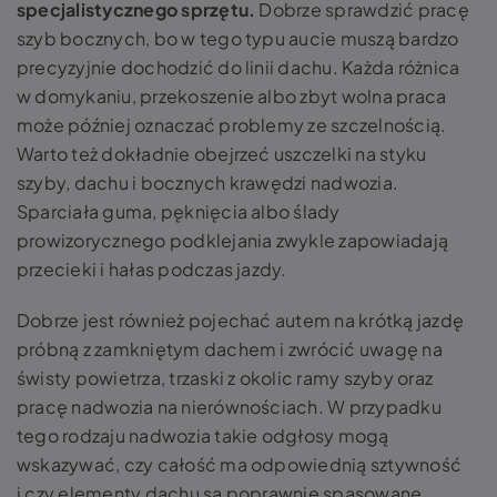
specjalistycznego sprzętu.
Dobrze sprawdzić pracę
szyb bocznych, bo w tego typu aucie muszą bardzo
precyzyjnie dochodzić do linii dachu. Każda różnica
w domykaniu, przekoszenie albo zbyt wolna praca
może później oznaczać problemy ze szczelnością.
Warto też dokładnie obejrzeć uszczelki na styku
szyby, dachu i bocznych krawędzi nadwozia.
Sparciała guma, pęknięcia albo ślady
prowizorycznego podklejania zwykle zapowiadają
przecieki i hałas podczas jazdy.
Dobrze jest również pojechać autem na krótką jazdę
próbną z zamkniętym dachem i zwrócić uwagę na
świsty powietrza, trzaski z okolic ramy szyby oraz
pracę nadwozia na nierównościach. W przypadku
tego rodzaju nadwozia takie odgłosy mogą
wskazywać, czy całość ma odpowiednią sztywność
i czy elementy dachu są poprawnie spasowane.