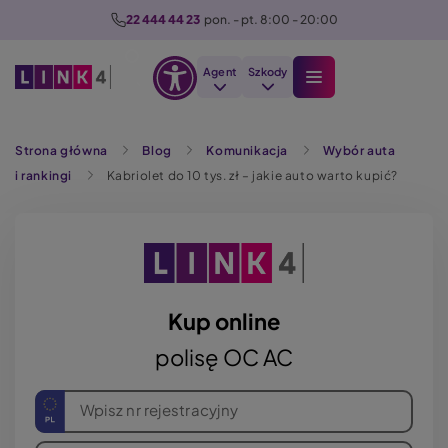
P
22 444 44 23
  pon. - pt. 8:00 - 20:00
r
z
Agent
Szkody
e
Otwórz
j
Szukaj
opcje
d
Strona główna
Blog
Komunikacja
Wybór auta
dostępności
ź
i rankingi
Kabriolet do 10 tys. zł – jakie auto warto kupić?
d
o
t
r
e
ś
Kup online
c
polisę OC AC
i
Wpisz nr rejestracyjny