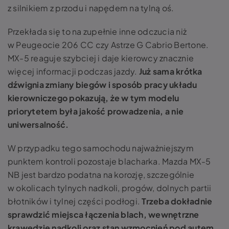
z silnikiem z przodu i napędem na tylną oś.
Przekłada się to na zupełnie inne odczucia niż
w Peugeocie 206 CC czy Astrze G Cabrio Bertone.
MX-5 reaguje szybciej i daje kierowcy znacznie
więcej informacji podczas jazdy.
Już sama krótka
dźwignia zmiany biegów i sposób pracy układu
kierowniczego pokazują, że w tym modelu
priorytetem była jakość prowadzenia, a nie
uniwersalność.
W przypadku tego samochodu najważniejszym
punktem kontroli pozostaje blacharka. Mazda MX-5
NB jest bardzo podatna na korozję, szczególnie
w okolicach tylnych nadkoli, progów, dolnych partii
błotników i tylnej części podłogi.
Trzeba dokładnie
sprawdzić miejsca łączenia blach, wewnętrzne
krawędzie nadkoli oraz stan wzmocnień pod autem
,