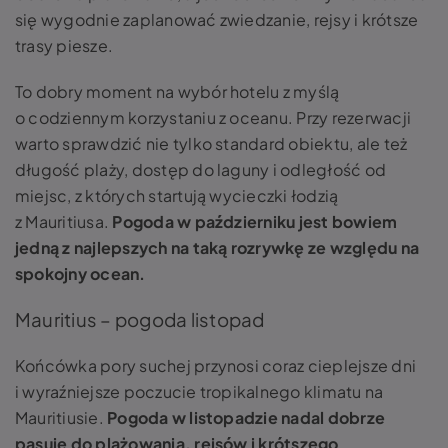
się wygodnie zaplanować zwiedzanie, rejsy i krótsze
trasy piesze.
To dobry moment na wybór hotelu z myślą
o codziennym korzystaniu z oceanu. Przy rezerwacji
warto sprawdzić nie tylko standard obiektu, ale też
długość plaży, dostęp do laguny i odległość od
miejsc, z których startują wycieczki łodzią
z Mauritiusa.
Pogoda w październiku jest bowiem
jedną z najlepszych na taką rozrywkę ze względu na
spokojny ocean.
Mauritius – pogoda listopad
Końcówka pory suchej przynosi coraz cieplejsze dni
i wyraźniejsze poczucie tropikalnego klimatu na
Mauritiusie.
Pogoda w listopadzie nadal dobrze
pasuje do plażowania, rejsów i krótszego