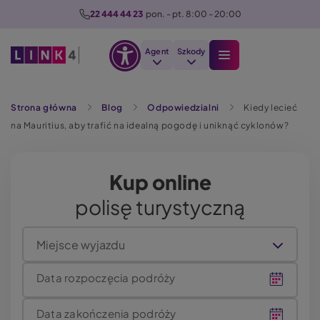
P
22 444 44 23
  pon. - pt. 8:00 - 20:00
r
z
Agent
Szkody
e
Otwórz
j
Szukaj
opcje
d
Strona główna
Blog
Odpowiedzialni
Kiedy lecieć
dostępności
ź
na Mauritius, aby trafić na idealną pogodę i uniknąć cyklonów?
d
o
t
Kup online
r
polisę turystyczną
e
ś
c
Miejsce wyjazdu
i
Data rozpoczęcia podróży
Data zakończenia podróży