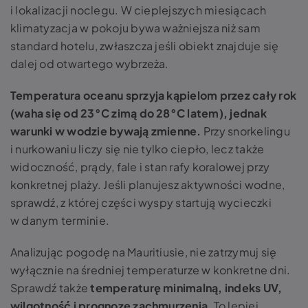
i lokalizacji noclegu. W cieplejszych miesiącach
klimatyzacja w pokoju bywa ważniejsza niż sam
standard hotelu, zwłaszcza jeśli obiekt znajduje się
dalej od otwartego wybrzeża.
Temperatura oceanu sprzyja kąpielom przez cały rok
(waha się od 23°C zimą do 28°C latem), jednak
warunki w wodzie bywają zmienne.
Przy snorkelingu
i nurkowaniu liczy się nie tylko ciepło, lecz także
widoczność, prądy, fale i stan rafy koralowej przy
konkretnej plaży. Jeśli planujesz aktywności wodne,
sprawdź, z której części wyspy startują wycieczki
w danym terminie.
Analizując pogodę na Mauritiusie, nie zatrzymuj się
wyłącznie na średniej temperaturze w konkretne dni.
Sprawdź także
temperaturę minimalną, indeks UV,
wilgotność i prognozę zachmurzenia
. To lepiej