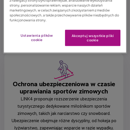
z nawigacji strony było sprawniejsze, analizowanie wykorzystania
strony, personalizowanie reklam, wsparcie naszych działań
marketingowych, w celach związanych z korzystaniem z mediów
społecznościowych, a także przechowywanie plików niezbędnych do
Dlaczego warto wykupić
funkcjonowania strony.
ubezpieczenie turystyczne –
Ustawienia plików
Akceptuj wszystkie pliki
Sporty zimowe w LINK4?
cookie
cookie
Ochrona ubezpieczeniowa w czasie
uprawiania sportów zimowych
LINK4 proponuje rozszerzenie ubezpieczenia
turystycznego dedykowane miłośnikom sportów
zimowych, takich jak narciarstwo czy snowboard.
Ubezpieczenie obejmuje różne dyscypliny, od hokeja po
łyżwiarstwo, zapewniając wsparcie w razie wypadku.