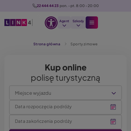
P
22 444 44 23
  pon. - pt. 8:00 - 20:00
r
z
Agent
Szkody
e
Otwórz
j
Szukaj
opcje
d
Strona główna
Sporty zimowe
dostępności
ź
d
o
Kup online
t
polisę turystyczną
r
e
ś
Miejsce wyjazdu
c
i
Data rozpoczęcia podróży
Data zakończenia podróży