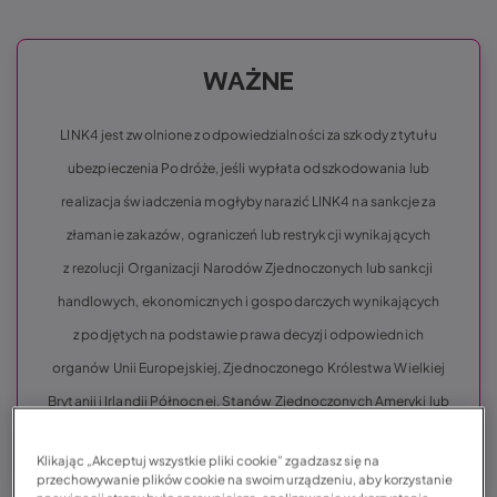
WAŻNE
LINK4 jest zwolnione z odpowiedzialności za szkody z tytułu
ubezpieczenia Podróże, jeśli wypłata odszkodowania lub
realizacja świadczenia mogłyby narazić LINK4 na sankcje za
złamanie zakazów, ograniczeń lub restrykcji wynikających
z rezolucji Organizacji Narodów Zjednoczonych lub sankcji
handlowych, ekonomicznych i gospodarczych wynikających
z podjętych na podstawie prawa decyzji odpowiednich
organów Unii Europejskiej, Zjednoczonego Królestwa Wielkiej
Brytanii i Irlandii Północnej, Stanów Zjednoczonych Ameryki lub
Polski.
Klikając „Akceptuj wszystkie pliki cookie” zgadzasz się na
przechowywanie plików cookie na swoim urządzeniu, aby korzystanie