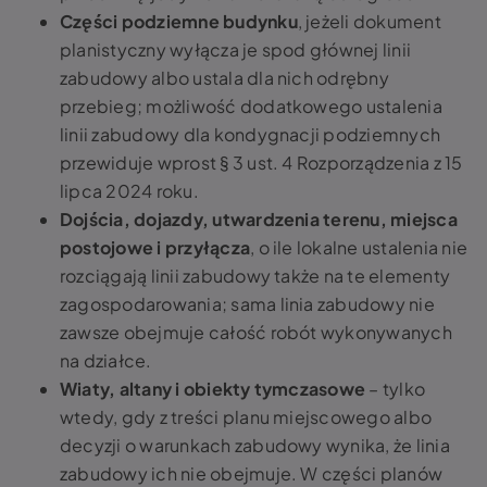
Części podziemne budynku
, jeżeli dokument
planistyczny wyłącza je spod głównej linii
zabudowy albo ustala dla nich odrębny
przebieg; możliwość dodatkowego ustalenia
linii zabudowy dla kondygnacji podziemnych
przewiduje wprost § 3 ust. 4 Rozporządzenia z 15
lipca 2024 roku.
Dojścia, dojazdy, utwardzenia terenu, miejsca
postojowe i przyłącza
, o ile lokalne ustalenia nie
rozciągają linii zabudowy także na te elementy
zagospodarowania; sama linia zabudowy nie
zawsze obejmuje całość robót wykonywanych
na działce.
Wiaty, altany i obiekty tymczasowe
– tylko
wtedy, gdy z treści planu miejscowego albo
decyzji o warunkach zabudowy wynika, że linia
zabudowy ich nie obejmuje. W części planów