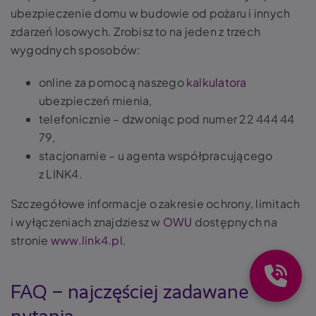
ubezpieczenie domu w budowie od pożaru i innych
zdarzeń losowych. Zrobisz to na jeden z trzech
wygodnych sposobów:
online za pomocą naszego
kalkulatora
ubezpieczeń mienia,
telefonicznie – dzwoniąc pod numer 22 444 44
79,
stacjonarnie – u agenta współpracującego
z LINK4.
Szczegółowe informacje o zakresie ochrony, limitach
i wyłączeniach znajdziesz w
OWU
dostępnych na
stronie
www.link4.pl
.
FAQ – najczęściej zadawane