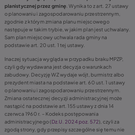
planistycznej przez gminę
. Wynika to z art. 27 ustawy
o planowaniu i zagospodarowaniu przestrzennym,
zgodnie z którym zmiana planu miejscowego
następuje w takim trybie, w jakim plan jest uchwalany.
Sam plan miejscowy uchwala rada gminy na
podstawie art. 20 ust. 1 tej ustawy.
Inaczej sytuacja wygląda w przypadku braku MPZP,
czyli gdy wydawana jest decyzja o warunkach
zabudowy. Decyzję WZ wydaje wójt, burmistrz albo
prezydent miasta na podstawie art. 60 ust. 1 ustawy
o planowaniu i zagospodarowaniu przestrzennym.
Zmiana ostatecznej decyzji administracyjnej może
nastąpić na podstawie art. 155 ustawy z dnia 14
czerwca 1960 r. – Kodeks postępowania
administracyjnego (
Dz.U. 2024 poz. 572
), czyli za
zgodą strony, gdy przepisy szczególne się temu nie