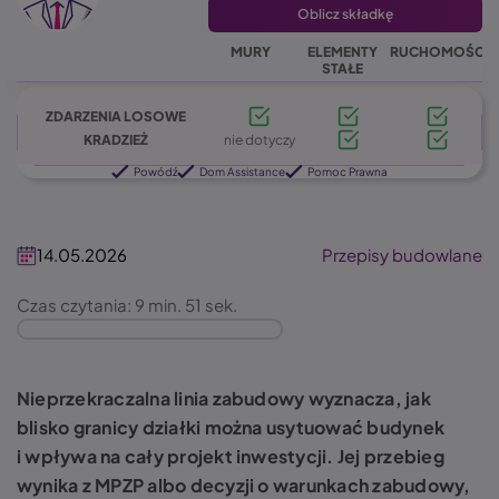
Oblicz składkę
MURY
ELEMENTY
RUCHOMOŚCI
STAŁE
ZDARZENIA LOSOWE
KRADZIEŻ
nie dotyczy
Powódź
Dom Assistance
Pomoc Prawna
14.05.2026
Przepisy budowlane
Czas czytania: 9 min. 51 sek.
Nieprzekraczalna linia zabudowy wyznacza, jak
blisko granicy działki można usytuować budynek
i wpływa na cały projekt inwestycji. Jej przebieg
wynika z MPZP albo decyzji o warunkach zabudowy,