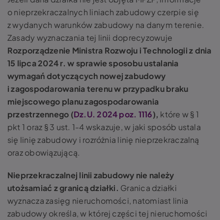
o nieprzekraczalnych liniach zabudowy czerpie się
z wydanych warunków zabudowy na danym terenie.
Zasady wyznaczania tej linii doprecyzowuje
Rozporządzenie Ministra Rozwoju i Technologii z dnia
15 lipca 2024 r. w sprawie sposobu ustalania
wymagań dotyczących nowej zabudowy
i zagospodarowania terenu w przypadku braku
miejscowego planu zagospodarowania
przestrzennego (
Dz.U. 2024 poz. 1116
),
które w § 1
pkt 1 oraz § 3 ust. 1-4 wskazuje, w jaki sposób ustala
się linię zabudowy i rozróżnia linię nieprzekraczalną
oraz obowiązującą.
Nieprzekraczalnej linii zabudowy nie należy
utożsamiać z granicą działki.
Granica działki
wyznacza zasięg nieruchomości, natomiast linia
zabudowy określa, w której części tej nieruchomości