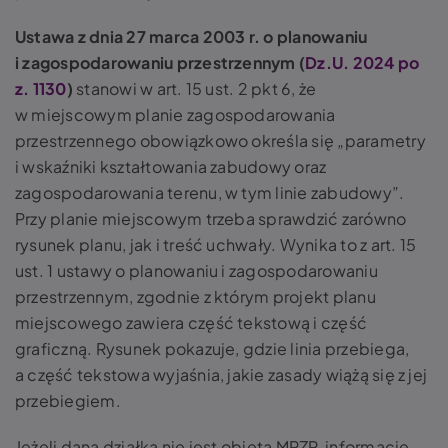
Ustawa z dnia 27 marca 2003 r. o planowaniu
i zagospodarowaniu przestrzennym (
Dz.U. 2024 po
z. 1130
)
stanowi w art. 15 ust. 2 pkt 6, że
w miejscowym planie zagospodarowania
przestrzennego obowiązkowo określa się „parametry
i wskaźniki kształtowania zabudowy oraz
zagospodarowania terenu, w tym linie zabudowy”.
Przy planie miejscowym trzeba sprawdzić zarówno
rysunek planu, jak i treść uchwały. Wynika to z art. 15
ust. 1 ustawy o planowaniu i zagospodarowaniu
przestrzennym, zgodnie z którym projekt planu
miejscowego zawiera część tekstową i część
graficzną. Rysunek pokazuje, gdzie linia przebiega,
a część tekstowa wyjaśnia, jakie zasady wiążą się z jej
przebiegiem.
Jeżeli dana działka nie jest objęta MPZP, informacje