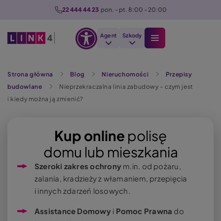
P
22 444 44 23
  pon. - pt. 8:00 - 20:00
r
z
Agent
Szkody
e
Otwórz
j
Szukaj
opcje
d
Strona główna
Blog
Nieruchomości
Przepisy
dostępności
ź
budowlane
Nieprzekraczalna linia zabudowy – czym jest
d
i kiedy można ją zmienić?
o
t
r
Kup online
polisę
e
domu lub mieszkania
ś
Szeroki zakres ochrony
m.in. od pożaru,
c
zalania, kradzieży z włamaniem, przepięcia
i
i innych zdarzeń losowych.
Assistance Domowy
i
Pomoc Prawna
do