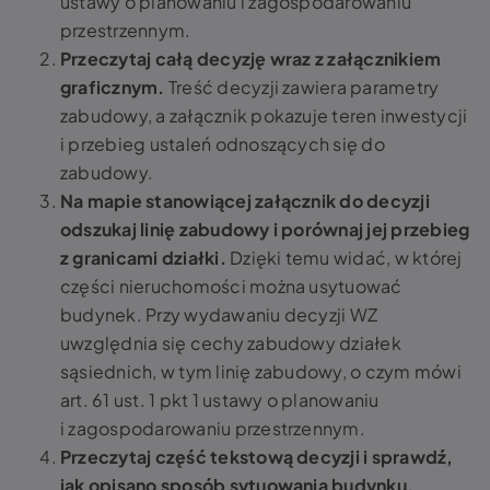
ustawy o planowaniu i zagospodarowaniu
przestrzennym.
Przeczytaj całą decyzję wraz z załącznikiem
graficznym.
Treść decyzji zawiera parametry
zabudowy, a załącznik pokazuje teren inwestycji
i przebieg ustaleń odnoszących się do
zabudowy.
Na mapie stanowiącej załącznik do decyzji
odszukaj linię zabudowy i porównaj jej przebieg
z granicami działki.
Dzięki temu widać, w której
części nieruchomości można usytuować
budynek. Przy wydawaniu decyzji WZ
uwzględnia się cechy zabudowy działek
sąsiednich, w tym linię zabudowy, o czym mówi
art. 61 ust. 1 pkt 1 ustawy o planowaniu
i zagospodarowaniu przestrzennym.
Przeczytaj część tekstową decyzji i sprawdź,
jak opisano sposób sytuowania budynku.