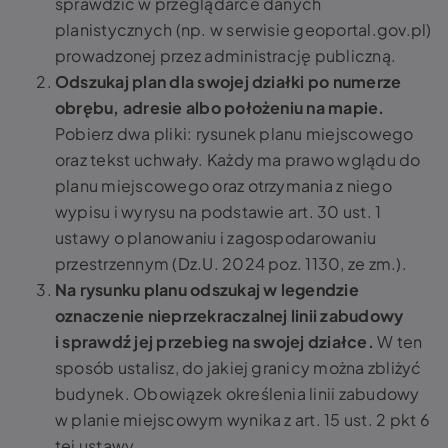
sprawdzić w przeglądarce danych
planistycznych (np. w serwisie geoportal.gov.pl)
prowadzonej przez administrację publiczną.
Odszukaj plan dla swojej działki po numerze
obrębu, adresie albo położeniu na mapie.
Pobierz dwa pliki: rysunek planu miejscowego
oraz tekst uchwały. Każdy ma prawo wglądu do
planu miejscowego oraz otrzymania z niego
wypisu i wyrysu na podstawie art. 30 ust. 1
ustawy o planowaniu i zagospodarowaniu
przestrzennym (Dz.U. 2024 poz. 1130, ze zm.).
Na rysunku planu odszukaj w legendzie
oznaczenie nieprzekraczalnej linii zabudowy
i sprawdź jej przebieg na swojej działce.
W ten
sposób ustalisz, do jakiej granicy można zbliżyć
budynek. Obowiązek określenia linii zabudowy
w planie miejscowym wynika z art. 15 ust. 2 pkt 6
tej ustawy.