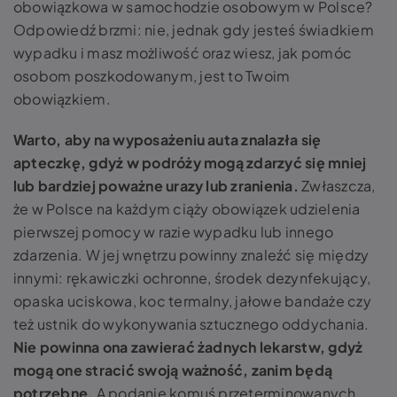
obowiązkowa w samochodzie osobowym w Polsce?
Odpowiedź brzmi: nie, jednak gdy jesteś świadkiem
wypadku i masz możliwość oraz wiesz, jak pomóc
osobom poszkodowanym, jest to Twoim
obowiązkiem.
Warto, aby na wyposażeniu auta znalazła się
apteczkę, gdyż w podróży mogą zdarzyć się mniej
lub bardziej poważne urazy lub zranienia.
Zwłaszcza,
że w Polsce na każdym ciąży obowiązek udzielenia
pierwszej pomocy w razie wypadku lub innego
zdarzenia. W jej wnętrzu powinny znaleźć się między
innymi: rękawiczki ochronne, środek dezynfekujący,
opaska uciskowa, koc termalny, jałowe bandaże czy
też ustnik do wykonywania sztucznego oddychania.
Nie powinna ona zawierać żadnych lekarstw, gdyż
mogą one stracić swoją ważność, zanim będą
potrzebne.
A podanie komuś przeterminowanych