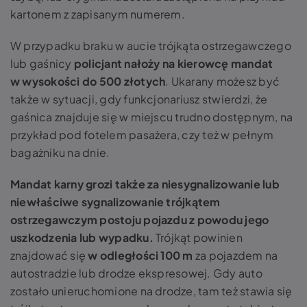
kartonem z zapisanym numerem.
W przypadku braku w aucie trójkąta ostrzegawczego
lub gaśnicy
policjant nałoży na kierowcę mandat
w wysokości do 500 złotych
. Ukarany możesz być
także w sytuacji, gdy funkcjonariusz stwierdzi, że
gaśnica znajduje się w miejscu trudno dostępnym, na
przykład pod fotelem pasażera, czy też w pełnym
bagażniku na dnie.
Mandat karny grozi także za niesygnalizowanie lub
niewłaściwe sygnalizowanie trójkątem
ostrzegawczym postoju pojazdu z powodu jego
uszkodzenia lub wypadku.
Trójkąt powinien
znajdować się
w odległości 100 m
za pojazdem na
autostradzie lub drodze ekspresowej. Gdy auto
zostało unieruchomione na drodze, tam też stawia się