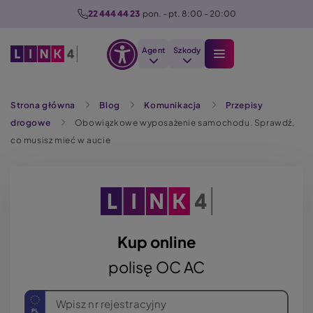
P
22 444 44 23
  pon. - pt. 8:00 - 20:00
r
z
Agent
Szkody
e
Otwórz
j
Szukaj
opcje
d
Strona główna
Blog
Komunikacja
Przepisy
dostępności
ź
drogowe
Obowiązkowe wyposażenie samochodu. Sprawdź,
d
co musisz mieć w aucie
o
t
r
e
ś
c
Kup online
i
polisę OC AC
Wpisz nr rejestracyjny