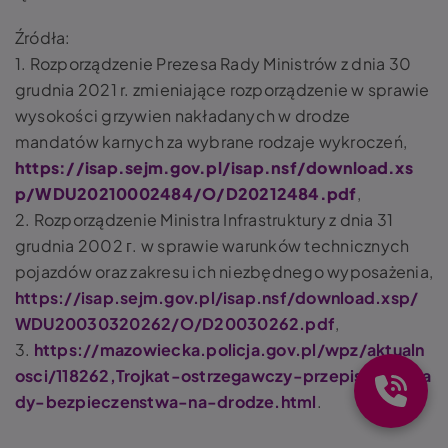
Źródła:
1. Rozporządzenie Prezesa Rady Ministrów z dnia 30
grudnia 2021 r. zmieniające rozporządzenie w sprawie
wysokości grzywien nakładanych w drodze
mandatów karnych za wybrane rodzaje wykroczeń,
https://isap.sejm.gov.pl/isap.nsf/download.xs
p/WDU20210002484/O/D20212484.pdf
,
2. Rozporządzenie Ministra Infrastruktury z dnia 31
grudnia 2002 г. w sprawie warunków technicznych
pojazdów oraz zakresu ich niezbędnego wyposażenia,
https://isap.sejm.gov.pl/isap.nsf/download.xsp/
WDU20030320262/O/D20030262.pdf
,
3.
https://mazowiecka.policja.gov.pl/wpz/aktualn
osci/118262,Trojkat-ostrzegawczy-przepisy-i-zasa
dy-bezpieczenstwa-na-drodze.html
.