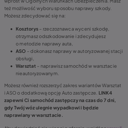
wprost w Ogólnych Warunkach Ubezpieczenia. Masz
też możliwość wyboru sposobu naprawy szkody.
Możesz zdecydować się na:
Kosztorys
– rzeczoznawca wyceni szkodę,
otrzymasz odszkodowanie i zdecydujesz
o metodzie naprawy auta,
ASO
– dokonasz naprawy w autoryzowanej stacji
obsługi,
Warsztat
– naprawisz samochód w warsztacie
nieautoryzowanym.
Możesz również rozszerzyć zakres wariantów Warsztat
i ASO o dodatkową opcję Auto zastępcze.
LINK4
zapewni Ci samochód zastępczy na czas do 7 dni,
gdy Twój wóz ulegnie wypadkowi i będzie
naprawiany w warsztacie.