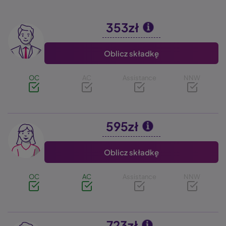
353zł
Image
Oblicz składkę
OC
AC
Assistance
NNW
595zł
Image
Oblicz składkę
OC
AC
Assistance
NNW
723zł