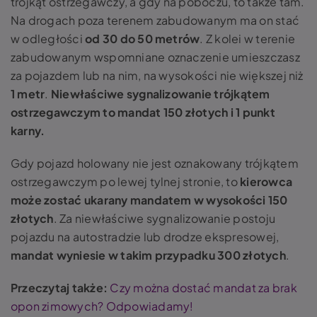
trójkąt ostrzegawczy, a gdy na poboczu, to także tam.
Na drogach poza terenem zabudowanym ma on stać
w odległości
od 30 do 50 metrów
. Z kolei w terenie
zabudowanym wspomniane oznaczenie umieszczasz
za pojazdem lub na nim, na wysokości nie większej niż
1 metr
.
Niewłaściwe sygnalizowanie trójkątem
ostrzegawczym to mandat 150 złotych i 1 punkt
karny.
Gdy pojazd holowany nie jest oznakowany trójkątem
ostrzegawczym po lewej tylnej stronie, to
kierowca
może zostać ukarany mandatem w wysokości 150
złotych
. Za niewłaściwe sygnalizowanie postoju
pojazdu na autostradzie lub drodze ekspresowej,
mandat wyniesie w takim przypadku 300 złotych
.
Przeczytaj także:
Czy można dostać mandat za brak
opon zimowych? Odpowiadamy!