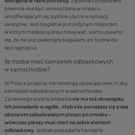
dostępna w razie potrzeby
. Zgodnie z przepisami
powinna ona być umieszczona w miejscu
umożliwiającym jej szybkie użycie w sytuacji
awaryjnej. Jeśli bagażnik jest jedynym miejscem,
w którym możesz ją przechowywać, warto upewnić
się, że nie jest zasłonięta bagażami ani trudna do
wyciągnięcia.
Ile trzeba mieć kamizelek odblaskowych
w samochodzie?
W Polsce przepisy nie określają obowiązkowej liczby
kamizelek odblaskowych w samochodzie.
Z prawnego punktu widzenia
nie ma też obowiązku
ich posiadania w ogóle, chyba że poruszasz się poza
obszarem zabudowanym pieszo po zmroku –
wówczas pieszy musi mieć na sobie element
odblaskowy.
Jednak posiadanie kamizelki