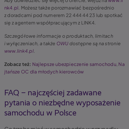
Aby dowiedzieć się więcej o ofercie, wejdź na
www.li
nk4.pl
. Możesz także porozmawiać bezpośrednio
z doradcami pod numerem 22 444 44 23 lub spotkać
się z agentem współpracującym z LINK4.
Szczegółowe informacje o produktach, limitach
i wyłączeniach, a także
OWU
dostępne są na stronie
www.link4.pl
.
Zobacz też:
Najlepsze ubezpieczenie samochodu
,
Na
jtańsze OC dla młodych kierowców
FAQ – najczęściej zadawane
pytania o niezbędne wyposażenie
samochodu w Polsce
Co trzeba mieć w samochodzie w przypadku