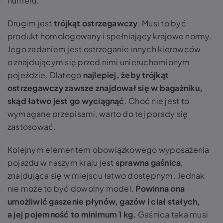
numeru.
Drugim jest
trójkąt ostrzegawczy
. Musi to być
produkt homologowany i spełniający krajowe normy.
Jego zadaniem jest ostrzeganie innych kierowców
o znajdującym się przed nimi unieruchomionym
pojeździe. Dlatego
najlepiej, żeby trójkąt
ostrzegawczy zawsze znajdował się w bagażniku,
skąd łatwo jest go wyciągnąć
. Choć nie jest to
wymagane przepisami, warto do tej porady się
zastosować.
Kolejnym elementem obowiązkowego wyposażenia
pojazdu w naszym kraju jest
sprawna gaśnica
,
znajdująca się w miejscu łatwo dostępnym. Jednak
nie może to być dowolny model.
Powinna ona
umożliwić gaszenie płynów, gazów i ciał stałych,
a jej pojemność to minimum 1 kg.
Gaśnica taka musi