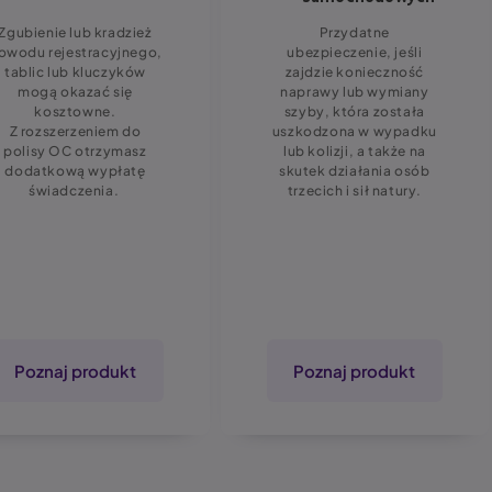
Zgubienie lub kradzież
Przydatne
owodu rejestracyjnego,
ubezpieczenie, jeśli
tablic lub kluczyków
zajdzie konieczność
mogą okazać się
naprawy lub wymiany
kosztowne.
szyby, która została
Z rozszerzeniem do
uszkodzona w wypadku
polisy OC otrzymasz
lub kolizji, a także na
dodatkową wypłatę
skutek działania osób
świadczenia.
trzecich i sił natury.
Poznaj produkt
Poznaj produkt