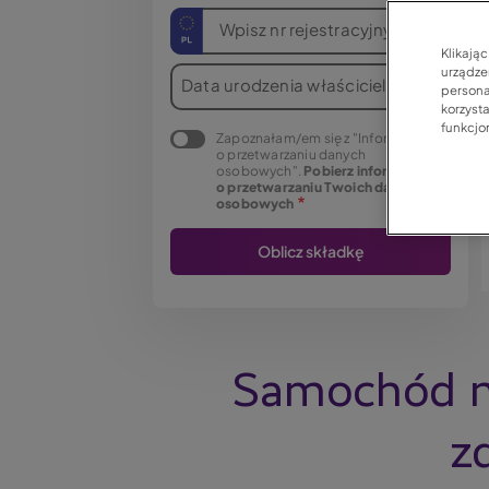
Wpisz nr rejestracyjny
Klikają
urządzen
Data urodzenia właściciela
persona
korzyst
funkcjo
Zapoznałam/em się z "Informacją
o przetwarzaniu danych
osobowych".
Pobierz informację
o przetwarzaniu Twoich danych
osobowych
Samochód no
z