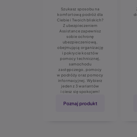
ydatne
Szukasz sposobu na
zenie, jeśli
komfortową podróż dla
d
konieczność
Ciebie i Twoich bliskich?
lub wymiany
Z ubezpieczeniem
tóra została
Assistance zapewnisz
na w wypadku
sobie ochronę
i, a także na
ubezpieczeniową,
iałania osób
obejmującą organizację
i sił natury.
i pokrycie kosztów
pomocy technicznej,
samochodu
zastępczego, pomocy
w podróży oraz pomocy
informacyjnej. Wybierz
jeden z 3 wariantów
i ciesz się spokojem!
 produkt
Poznaj produkt