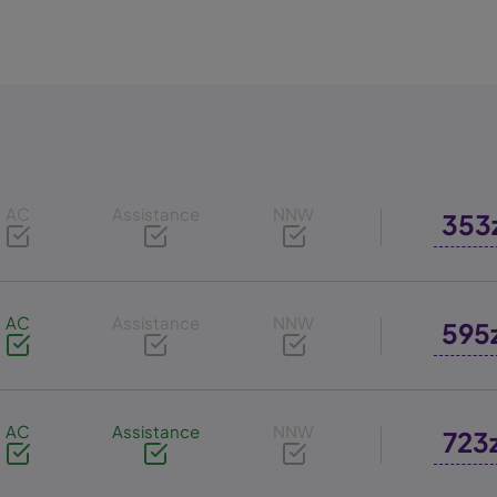
AC
Assistance
NNW
353
AC
Assistance
NNW
595
AC
Assistance
NNW
723