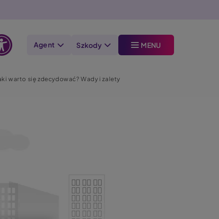
Agent
Szkody
MENU
Otwórz
opcje
ki warto się zdecydować? Wady i zalety
dostępności