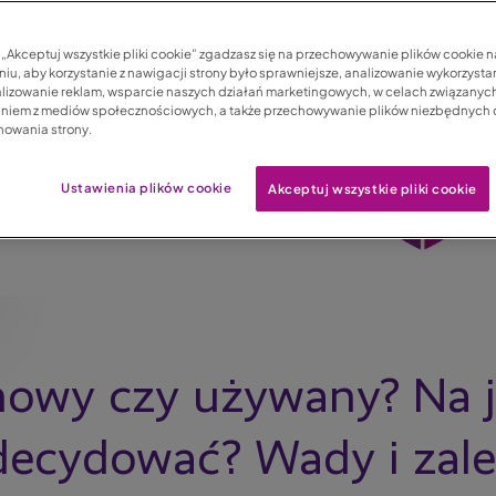
c „Akceptuj wszystkie pliki cookie” zgadzasz się na przechowywanie plików cookie 
iu, aby korzystanie z nawigacji strony było sprawniejsze, analizowanie wykorzystan
lizowanie reklam, wsparcie naszych działań marketingowych, w celach związanych
aniem z mediów społecznościowych, a także przechowywanie plików niezbędnych
nowania strony.
Ustawienia plików cookie
Akceptuj wszystkie pliki cookie
wy czy używany? Na ja
decydować? Wady i zale