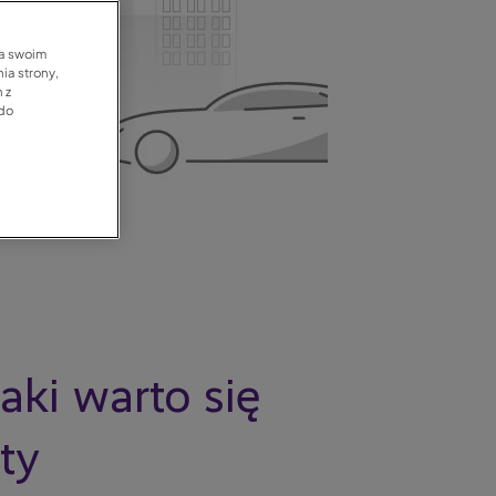
na swoim
ia strony,
 z
 do
ki warto się
ty