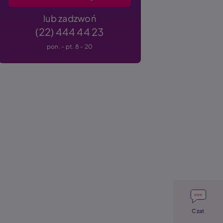
lub zadzwoń
(22) 444 44 23
pon. - pt. 8 - 20
Image
Czat