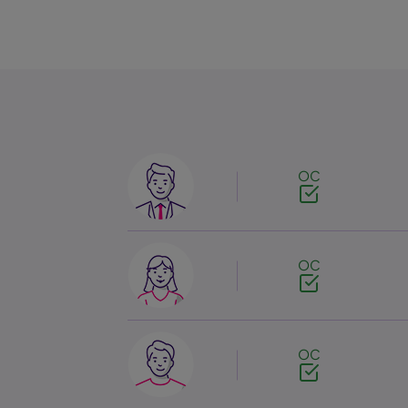
Image
OC
Image
OC
Image
OC