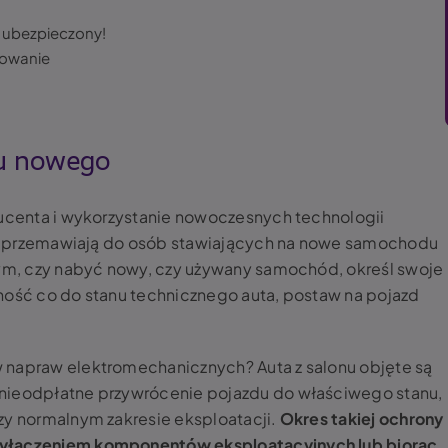
 ubezpieczony!
owanie
u nowego
ducenta i wykorzystanie nowoczesnych technologii
ęsto przemawiają do osób stawiających na nowe samochodu
tym, czy nabyć
nowy, czy używany samochód
, określ swoje
ność co do stanu technicznego auta, postaw na pojazd
 napraw elektromechanicznych? Auta z salonu objęte są
 nieodpłatne przywrócenie pojazdu do właściwego stanu,
zy normalnym zakresie eksploatacji.
Okres takiej ochrony
wyłączeniem komponentów eksploatacyjnych lub biorąc