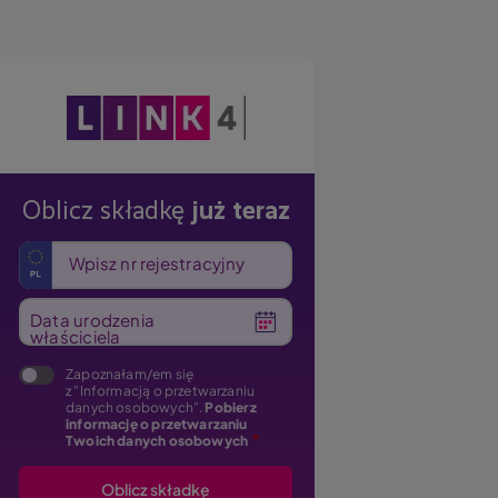
Obraz
Oblicz składkę
już teraz
Wpisz nr rejestracyjny
Data urodzenia
właściciela
Zapoznałam/em się
z "Informacją o przetwarzaniu
danych osobowych".
Pobierz
informację o przetwarzaniu
Twoich danych osobowych