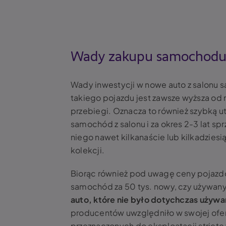
Wady zakupu samochod
Wady inwestycji w nowe auto z salonu 
takiego pojazdu jest zawsze wyższa od 
przebiegi. Oznacza to również szybką ut
samochód z salonu i za okres 2-3 lat sp
niego nawet kilkanaście lub kilkadziesi
kolekcji.
Biorąc również pod uwagę ceny pojazdó
samochód za 50 tys. nowy, czy używan
auto, które nie było dotychczas używa
producentów uwzględniło w swojej ofer
przeznaczonych do eksploatacji stricte