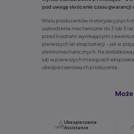
pod uwagę skrócenie czasu gwarancji d
Wielu producentów motoryzacyjnych of
uszkodzenia mechaniczne do 3 lub 5 la
przed kosztami wynikającymi z ewentual
pierwszych lat eksploatacji – jak w prz
elektromechanicznych. Na dodatkową p
lub w pierwszych miesiącach eksploata
ubezpieczeniowych producenta.
Może 
pieczenie
Ubezpieczenie
Assistance
chodowych