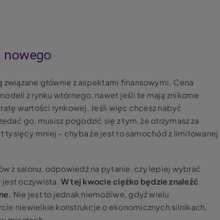
u nowego
są związane głównie z aspektami finansowymi. Cena
modeli z rynku wtórnego, nawet jeśli te mają znikome
ratę wartości rynkowej. Jeśli więc chcesz nabyć
rzedać go, musisz pogodzić się z tym, że otrzymasz za
ąt tysięcy mniej – chyba że jest to samochód z limitowanej
w z salonu, odpowiedź na pytanie, czy lepiej wybrać
y
jest oczywista.
W tej kwocie ciężko będzie znaleźć
ne.
Nie jest to jednak niemożliwe, gdyż wielu
cie niewielkie konstrukcje o ekonomicznych silnikach,
 w miastach.