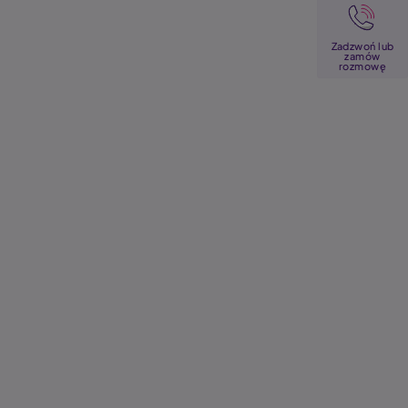
Image
Zadzwoń lub
zamów
rozmowę
Ubezpieczenie
Ubezpieczenie
Assistance
Kluczyki Plus