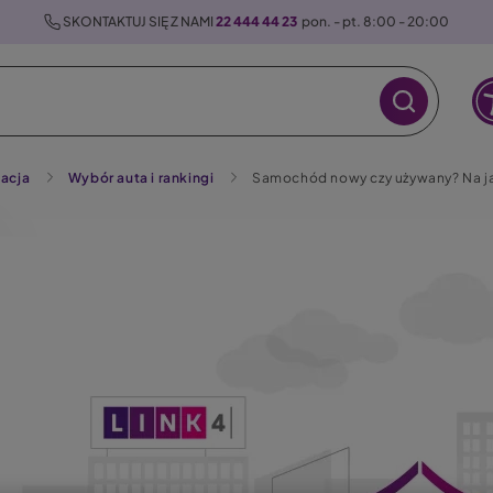
 SKONTAKTUJ SIĘ Z NAMI 
22 444 44 23
  pon. - pt. 8:00 - 20:00
acja
Wybór auta i rankingi
Samochód nowy czy używany? Na ja
raz