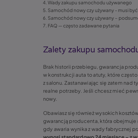
Wady zakupu samochodu używanego
Samochód nowy czy używany - musi być
Samochód nowy czy używany – podsum
FAQ — często zadawane pytania
Zalety zakupu samochod
Brak historii przebiegu, gwarancja pro
w konstrukcji auta to atuty, które cz
z salonu. Zastanawiając się zatem nad 
realne potrzeby. Jeśli chcesz mieć pew
nowy.
Obawiasz się również wysokich kosztów
gwarancją producenta, która obejmuje
gdy awaria wynika z wady fabrycznej pr
wynosi standardowo 24 miesiące – z 