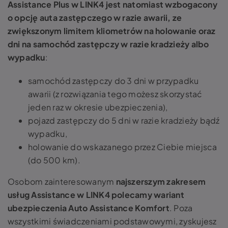
Assistance Plus w LINK4 jest natomiast wzbogacony
o opcję auta zastępczego w razie awarii, ze
zwiększonym limitem kliometrów na holowanie oraz
dni na samochód zastępczy w razie kradzieży albo
wypadku
:
samochód zastępczy do 3 dni w przypadku
awarii (z rozwiązania tego możesz skorzystać
jeden raz w okresie ubezpieczenia),
pojazd zastępczy do 5 dni w razie kradzieży bądź
wypadku,
holowanie do wskazanego przez Ciebie miejsca
(do 500 km).
Osobom zainteresowanym
najszerszym zakresem
usług Assistance w LINK4 polecamy wariant
ubezpieczenia Auto Assistance Komfort
. Poza
wszystkimi świadczeniami podstawowymi, zyskujesz