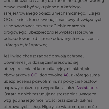
Ubezpieczenie OC pojazdu pomimo tego, że według
prawa, musi być wykupione dla każdego
zarejestrowanego pojazdu mechanicznego.. Dzięki
OC unikniesz konsekwencji finansowych związanych
ze spowodowaniem przez Ciebie zdarzenia
drogowego. Ubezpieczyciel wypłaci stosowne
odszkodowanie dla poszkodowanych w zdarzeniu,
którego byłeś sprawcą.
Jeśli więc chcesz zadbać o swoją ochronę,
powinieneś już dzisiaj zainteresować się
ubezpieczeniami komunikacyjnymi takimi jak:
obowiązkowe
OC
, dobrowolne
AC
, z którego suma
ubezpieczenia pozwoli m.in. na pokrycie kosztów
naprawy pojazdu po wypadku, a także
Assistance
.
Ostatnie z nich zasługuje na szczególną uwagę ze
względu na jego możliwości oraz szeroki zakres
oferowanych usług. Nigdy nie wiadomo, co może