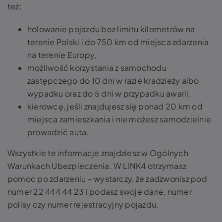
też:
holowanie pojazdu bez limitu kilometrów na
terenie Polski i do 750 km od miejsca zdarzenia
na terenie Europy,
możliwość korzystania z samochodu
zastępczego do 10 dni w razie kradzieży albo
wypadku oraz do 5 dni w przypadku awarii,
kierowcę, jeśli znajdujesz się ponad 20 km od
miejsca zamieszkania i nie możesz samodzielnie
prowadzić auta.
Wszystkie te informacje znajdziesz w Ogólnych
Warunkach Ubezpieczenia. W LINK4 otrzymasz
pomoc po zdarzeniu – wystarczy, że zadzwonisz pod
numer 22 444 44 23 i podasz swoje dane, numer
polisy czy numer rejestracyjny pojazdu.