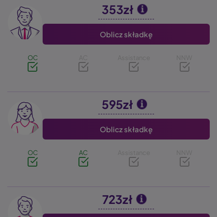
353zł
Image
Oblicz składkę
OC
AC
Assistance
NNW
595zł
Image
Oblicz składkę
OC
AC
Assistance
NNW
723zł
Image