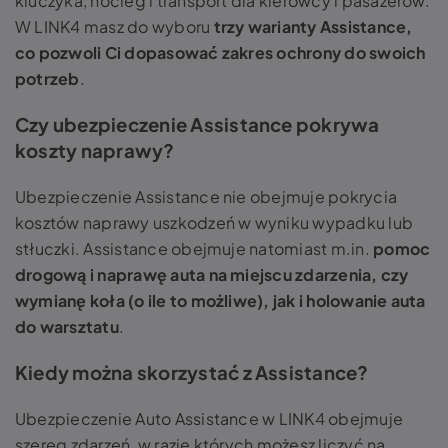
kluczyka, nocleg i transport dla kierowcy i pasażerów.
W LINK4 masz do wyboru
trzy warianty Assistance,
co pozwoli Ci dopasować zakres ochrony do swoich
potrzeb
.
Czy ubezpieczenie Assistance pokrywa
koszty naprawy?
Ubezpieczenie Assistance nie obejmuje pokrycia
kosztów naprawy uszkodzeń w wyniku wypadku lub
stłuczki. Assistance obejmuje natomiast m.in.
pomoc
drogową i naprawę auta na miejscu zdarzenia, czy
wymianę koła (o ile to możliwe), jak i holowanie auta
do warsztatu
.
Kiedy można skorzystać z Assistance?
Ubezpieczenie Auto Assistance w LINK4 obejmuje
szereg zdarzeń, w razie których możesz liczyć na