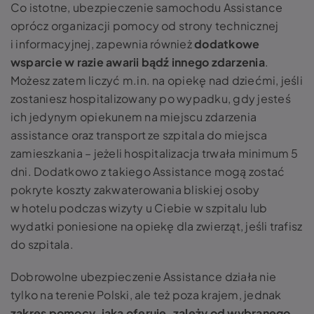
Co istotne, ubezpieczenie samochodu Assistance
oprócz organizacji pomocy od strony technicznej
i informacyjnej, zapewnia również
dodatkowe
wsparcie w razie awarii bądź innego zdarzenia
.
Możesz zatem liczyć m.in. na opiekę nad dziećmi, jeśli
zostaniesz hospitalizowany po wypadku, gdy jesteś
ich jedynym opiekunem na miejscu zdarzenia
assistance oraz transport ze szpitala do miejsca
zamieszkania – jeżeli hospitalizacja trwała minimum 5
dni. Dodatkowo z takiego Assistance mogą zostać
pokryte koszty zakwaterowania bliskiej osoby
w hotelu podczas wizyty u Ciebie w szpitalu lub
wydatki poniesione na opiekę dla zwierząt, jeśli trafisz
do szpitala.
Dobrowolne ubezpieczenie Assistance działa nie
tylko na terenie Polski, ale też poza krajem, jednak
zakres pomocy, jaką oferuje, zależy od wybranego