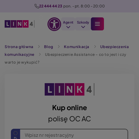
P
22 444 44 23
  pon. - pt. 8:00 - 20:00
r
z
Agent
Szkody
e
Otwórz
j
Szukaj
opcje
d
Strona główna
Blog
Komunikacja
Ubezpieczenia
dostępności
ź
komunikacyjne
Ubezpieczenie Assistance – co to jest i czy
d
warto je wykupić?
o
t
r
e
ś
c
Kup online
i
polisę OC AC
Wpisz nr rejestracyjny