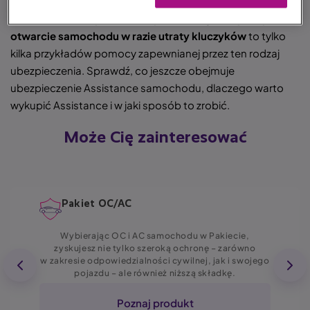
oczekiwanych sytuacjach.
Holowanie pojazdu,
możliwość skorzystania z pojazdu zastępczego czy
otwarcie samochodu w razie utraty kluczyków
to tylko
kilka przykładów pomocy zapewnianej przez ten rodzaj
ubezpieczenia. Sprawdź, co jeszcze obejmuje
ubezpieczenie Assistance samochodu, dlaczego warto
wykupić Assistance i w jaki sposób to zrobić.
Może Cię zainteresować
Pakiet OC/AC
Wybierając OC i AC samochodu w Pakiecie,
zyskujesz nie tylko szeroką ochronę – zarówno
w zakresie odpowiedzialności cywilnej, jak i swojego
pojazdu – ale również niższą składkę.
Poznaj produkt