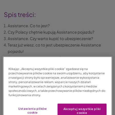
Spis treści:
Assistance. Co to jest?
Czy Polacy chętnie kupują Assistance pojazdu?
Assistance. Czy warto kupić to ubezpieczenie?
Teraz już wiesz, co to jest ubezpieczenie Assistance
pojazdu!
FAQ – odpowiedzi na najczęściej zadawane pytania
dotyczące usług Assistance
Klikając „Akceptuj wszystkie pliki cookie” zgadzasz się na
przechowywanie plików cookie na swoim urządzeniu, aby korzystanie
z nawigacji strony było sprawniejsze, analizowanie wykorzystania
strony, personalizowanie reklam, wsparcie naszych działań
Rozładowany akumulator, brak paliwa w baku czy przebita
marketingowych, w celach związanych z korzystaniem z mediów
opona mogą zdarzyć się każdemu kierowcy, bez względu
społecznościowych, a także przechowywanie plików niezbędnych do
funkcjonowania strony.
na to, jak wiele czasu spędza za kierownicą. W takich i wielu
innych sytuacjach przyda się ubezpieczenie
Auto
Assistance
. Ma ono na celu pomóc Ci w najmniej
Ustawienia plików
Akceptuj wszystkie pliki
cookie
cookie