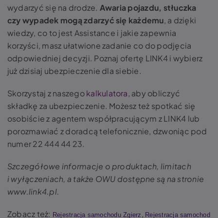
wydarzyć się na drodze.
Awaria pojazdu, stłuczka
czy wypadek mogą zdarzyć się każdemu
, a dzięki
wiedzy, co to jest Assistance i jakie zapewnia
korzyści, masz ułatwione zadanie co do podjęcia
odpowiedniej decyzji. Poznaj ofertę LINK4 i wybierz
już dzisiaj ubezpieczenie dla siebie.
Skorzystaj z naszego
kalkulatora
, aby obliczyć
składkę za ubezpieczenie. Możesz też spotkać się
osobiście z agentem współpracującym z LINK4 lub
porozmawiać z doradcą telefonicznie, dzwoniąc pod
numer 22 444 44 23.
Szczegółowe informacje o produktach, limitach
i wyłączeniach, a także OWU dostępne są na stronie
www.link4.pl.
Zobacz też:
,
Rejestracja samochodu Zgierz
Rejestracja samochod