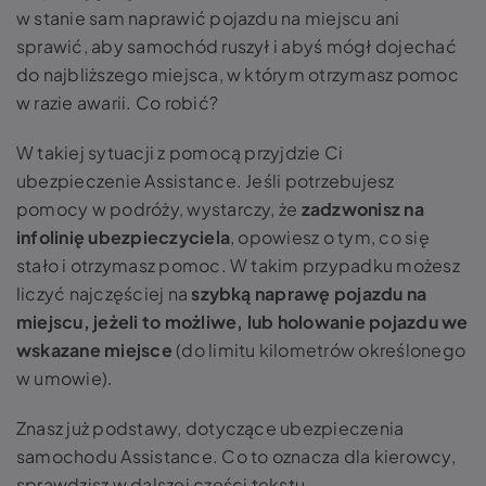
w stanie sam naprawić pojazdu na miejscu ani
sprawić, aby samochód ruszył i abyś mógł dojechać
do najbliższego miejsca, w którym otrzymasz pomoc
w razie awarii. Co robić?
W takiej sytuacji z pomocą przyjdzie Ci
ubezpieczenie Assistance. Jeśli potrzebujesz
pomocy w podróży, wystarczy, że
zadzwonisz na
infolinię ubezpieczyciela
, opowiesz o tym, co się
stało i otrzymasz pomoc. W takim przypadku możesz
liczyć najczęściej na
szybką naprawę pojazdu na
miejscu, jeżeli to możliwe, lub holowanie pojazdu we
wskazane miejsce
(do limitu kilometrów określonego
w umowie).
Znasz już podstawy, dotyczące ubezpieczenia
samochodu Assistance. Co to oznacza dla kierowcy,
sprawdzisz w dalszej części tekstu.