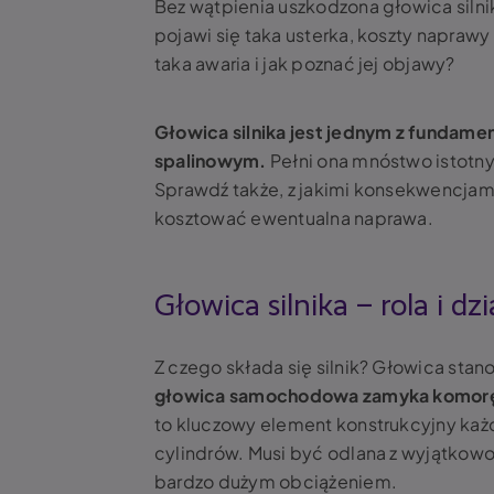
Bez wątpienia uszkodzona głowica siln
pojawi się taka usterka, koszty napra
taka awaria i jak poznać jej objawy?
Głowica silnika
jest jednym z fundamen
spalinowym.
Pełni ona mnóstwo istotnyc
Sprawdź także, z jakimi konsekwencjami
kosztować ewentualna naprawa.
Głowica silnika – rola i dz
Z czego składa się
silnik? Głowica
stano
głowica samochodowa
zamyka komorę 
to kluczowy element konstrukcyjny każd
cylindrów. Musi być odlana z wyjątkow
bardzo dużym obciążeniem.