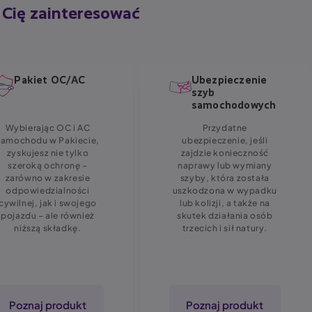
Cię zainteresować
Pakiet OC/AC
Ubezpieczenie
szyb
samochodowych
Wybierając OC i AC
Przydatne
samochodu w Pakiecie,
ubezpieczenie, jeśli
zyskujesz nie tylko
zajdzie konieczność
szeroką ochronę –
naprawy lub wymiany
zarówno w zakresie
szyby, która została
odpowiedzialności
uszkodzona w wypadku
cywilnej, jak i swojego
lub kolizji, a także na
pojazdu – ale również
skutek działania osób
niższą składkę.
trzecich i sił natury.
Poznaj produkt
Poznaj produkt