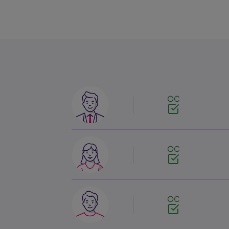
Image
OC
Image
OC
Image
OC