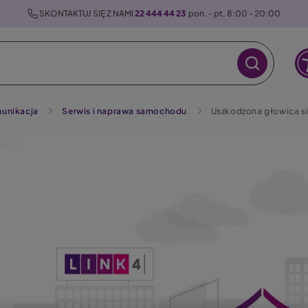
 SKONTAKTUJ SIĘ Z NAMI 
22 444 44 23
  pon. - pt. 8:00 - 20:00
unikacja
Serwis i naprawa samochodu
Uszkodzona głowica sil
raz