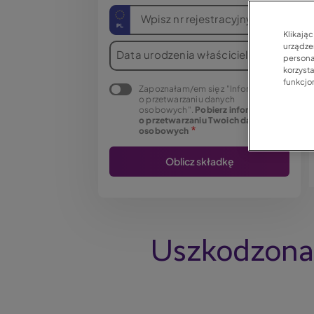
Wpisz nr rejestracyjny
Klikają
urządzen
Data urodzenia właściciela
persona
korzyst
funkcjo
Zapoznałam/em się z "Informacją
o przetwarzaniu danych
osobowych".
Pobierz informację
o przetwarzaniu Twoich danych
osobowych
Uszkodzona 