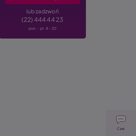
lub zadzwoń
(22) 444 44 23
pon. - pt. 8 - 20
Image
Czat