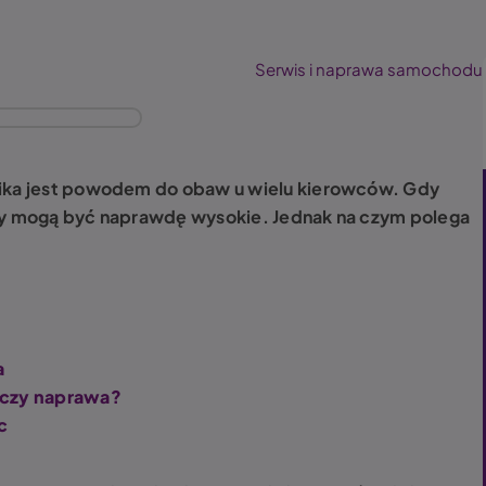
Serwis i naprawa samochodu
nika jest powodem do obaw u wielu kierowców. Gdy
awy mogą być naprawdę wysokie. Jednak na czym polega
a
czy naprawa?
c