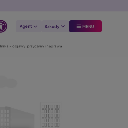
Agent
Szkody
MENU
Otwórz
opcje
nika – objawy, przyczyny i naprawa
dostępności