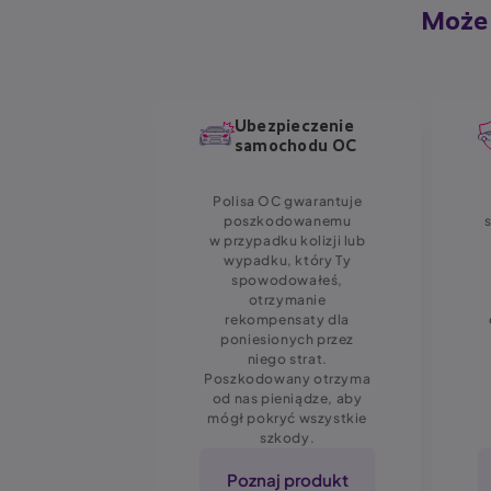
Może 
pieczenie
Ubezpieczenie
samochodu OC
chodowych
ydatne
Polisa OC gwarantuje
zenie, jeśli
poszkodowanemu
konieczność
w przypadku kolizji lub
lub wymiany
wypadku, który Ty
tóra została
spowodowałeś,
na w wypadku
otrzymanie
i, a także na
rekompensaty dla
iałania osób
poniesionych przez
i sił natury.
niego strat.
Poszkodowany otrzyma
od nas pieniądze, aby
mógł pokryć wszystkie
szkody.
 produkt
Poznaj produkt