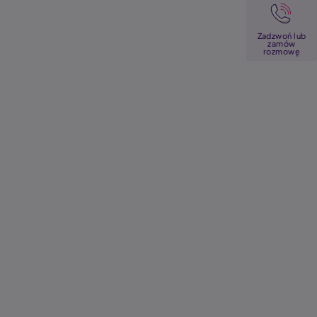
Image
Zadzwoń lub
zamów
rozmowę