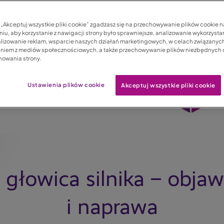
c „Akceptuj wszystkie pliki cookie” zgadzasz się na przechowywanie plików cookie 
iu, aby korzystanie z nawigacji strony było sprawniejsze, analizowanie wykorzystan
lizowanie reklam, wsparcie naszych działań marketingowych, w celach związanych
aniem z mediów społecznościowych, a także przechowywanie plików niezbędnych
nowania strony.
Ustawienia plików cookie
Akceptuj wszystkie pliki cookie
głowica silnika – objaw
i naprawa