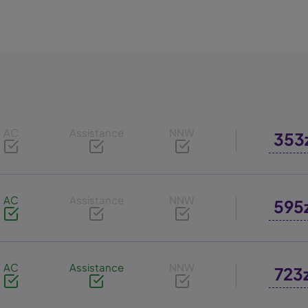
AC
Assistance
NNW
353
AC
Assistance
NNW
595
AC
Assistance
NNW
723