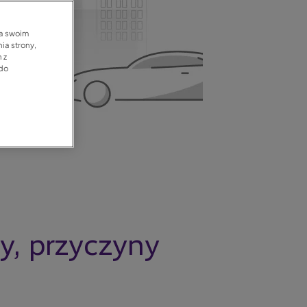
na swoim
ia strony,
 z
 do
y, przyczyny