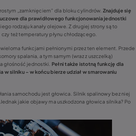
 prostym „zamknięciem” dla bloku cylindrów.
Znajduje się
luczowe dla prawidłowego funkcjonowania jednostki
kiego rodzaju kanały olejowe. Z drugiej strony są to
ju, czy też temperatury płynu chłodzącego.
z wieloma funkcjami pełnionymi przez ten element. Przede
omory spalania, a tym samym (wraz z uszczelką)
za głośność jednostki.
Pełni także istotną funkcję dla
 w silniku – w
końcu bierze udział w smarowaniu
iałania samochodu jest
głowica. Silnik
spalinowy bez niej
Jednak jakie objawy ma
uszkodzona głowica silnika
? Po