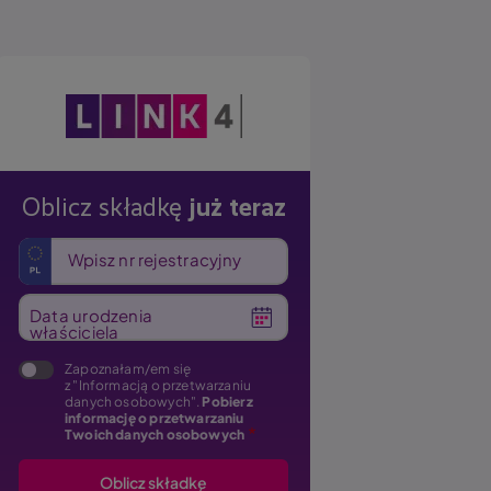
Obraz
Oblicz składkę
już teraz
Wpisz nr rejestracyjny
Data urodzenia
właściciela
Zapoznałam/em się
z "Informacją o przetwarzaniu
danych osobowych".
Pobierz
informację o przetwarzaniu
Twoich danych osobowych