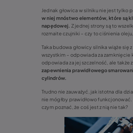
Jednak
głowica w silniku
nie jest tylko
w niej mnóstwo elementów, które są k
napędowej.
Z jednej strony są to wszel
rozmaite czujniki – czy to ciśnienia ole
Taka budowa głowicy silnika wiąże się 
wszystkim – odpowiada za zamknięcie k
odpowiada za jej szczelność, ale także 
zapewnienia prawidłowego smarowania
cylindrów.
Trudno nie zauważyć, jak istotna dla dz
nie mógłby prawidłowo funkcjonować. 
czym poznać, że coś jest z nią nie tak?