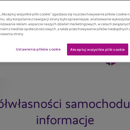
c „Akceptuj wszystkie pliki cookie” zgadzasz się na przechowywanie plików cookie 
iu, aby korzystanie z nawigacji strony było sprawniejsze, analizowanie wykorzystan
lizowanie reklam, wsparcie naszych działań marketingowych, w celach związanych
aniem z mediów społecznościowych, a także przechowywanie plików niezbędnych
nowania strony.
Ustawienia plików cookie
Akceptuj wszystkie pliki cookie
ółwłasności samochodu
informacje