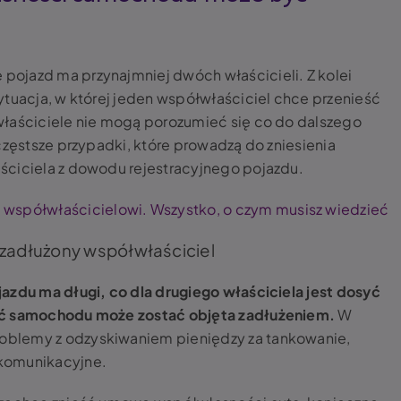
ojazd ma przynajmniej dwóch właścicieli. Z kolei
ytuacja, w której jeden współwłaściciel chce przenieść
właściciele nie mogą porozumieć się co do dalszego
częstsze przypadki, które prowadzą do zniesienia
ściciela z dowodu rejestracyjnego pojazdu.
współwłaścicielowi. Wszystko, o czym musisz wiedzieć
 zadłużony współwłaściciel
azdu ma długi, co dla drugiego właściciela jest dosyć
ęść samochodu może zostać objęta zadłużeniem.
W
blemy z odzyskiwaniem pieniędzy za tankowanie,
komunikacyjne.