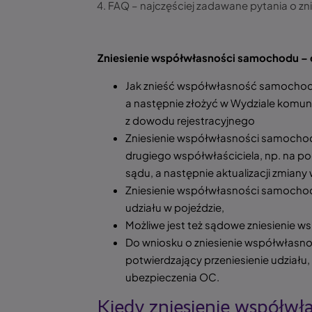
FAQ – najczęściej zadawane pytania o z
Zniesienie współwłasności samochodu – 
Jak znieść współwłasność samochodu
a następnie złożyć w Wydziale komun
z dowodu rejestracyjnego
Zniesienie współwłasności samochod
drugiego współwłaściciela, np. na p
sądu, a następnie aktualizacji zmiany
Zniesienie współwłasności samochod
udziału w pojeździe,
Możliwe jest też sądowe zniesienie w
Do wniosku o zniesienie współwłasn
potwierdzający przeniesienie udziału
ubezpieczenia OC.
Kiedy zniesienie współw