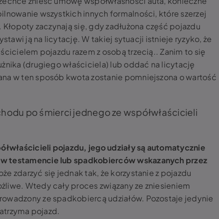
 zechce znieść umowę współwłasności auta, konieczne
ilnowanie wszystkich innych formalności, które szerzej
. Kłopoty zaczynają się, gdy zadłużona część pojazdu
stawi ją na licytację. W takiej sytuacji istnieje ryzyko, że
ścicielem pojazdu razem z osobą trzecią.. Zanim to się
żnika (drugiego właściciela) lub oddać na licytację
ana w ten sposób kwota zostanie pomniejszona o wartość
odu po śmierci jednego ze współwłaścicieli
półwłaścicieli pojazdu, jego udziały są automatycznie
 w testamencie lub spadkobierców wskazanych przez
e zdarzyć się jednak tak, że korzystanie z pojazdu
żliwe. Wtedy cały proces związany ze zniesieniem
rowadzony ze spadkobiercą udziałów. Pozostaje jedynie
 zatrzyma pojazd.