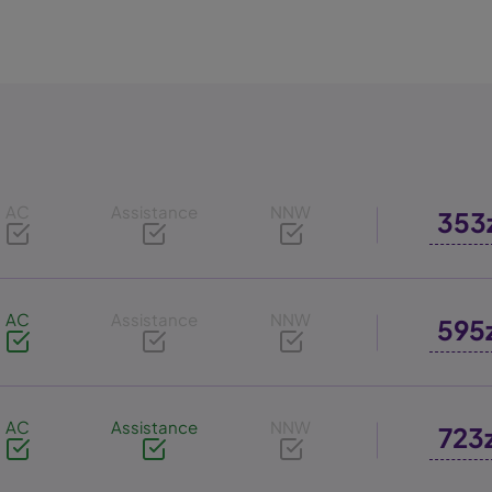
AC
Assistance
NNW
353
AC
Assistance
NNW
595
AC
Assistance
NNW
723