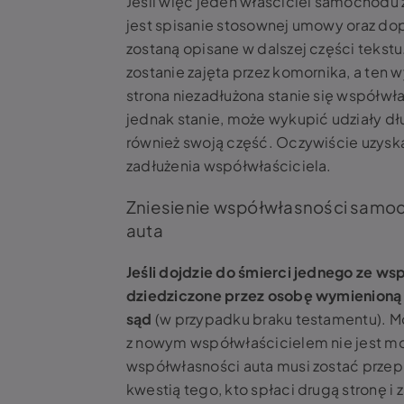
Jeśli więc jeden właściciel samochodu
jest spisanie stosownej umowy oraz dop
zostaną opisane w dalszej części tekstu
zostanie zajęta przez komornika, a ten wy
strona niezadłużona stanie się współwła
jednak stanie, może wykupić udziały dłu
również swoją część. Oczywiście uzysk
zadłużenia współwłaściciela.
Zniesienie współwłasności samoch
auta
Jeśli dojdzie do śmierci jednego ze ws
dziedziczone przez osobę wymienioną
sąd
(w przypadku braku testamentu). Moż
z nowym współwłaścicielem nie jest mo
współwłasności auta musi zostać przep
kwestią tego, kto spłaci drugą stronę i