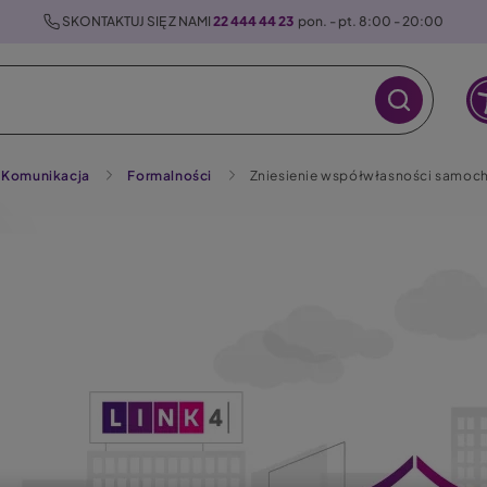
 SKONTAKTUJ SIĘ Z NAMI 
22 444 44 23
  pon. - pt. 8:00 - 20:00
Komunikacja
Formalności
Zniesienie współwłasności samoch
raz