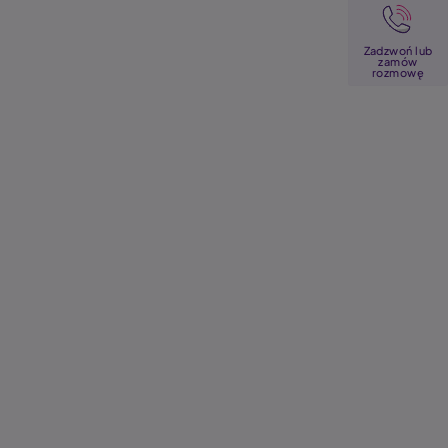
Image
Zadzwoń lub
zamów
rozmowę