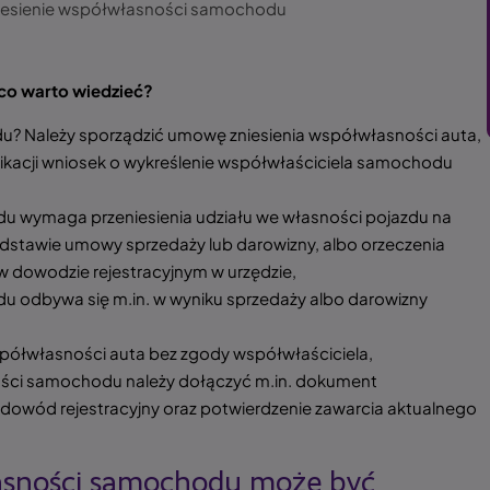
niesienie współwłasności samochodu
co warto wiedzieć?
? Należy sporządzić umowę zniesienia współwłasności auta,
ikacji wniosek o wykreślenie współwłaściciela samochodu
u wymaga przeniesienia udziału we własności pojazdu na
odstawie umowy sprzedaży lub darowizny, albo orzeczenia
 w dowodzie rejestracyjnym w urzędzie,
u odbywa się m.in. w wyniku sprzedaży albo darowizny
spółwłasności auta bez zgody współwłaściciela,
ości samochodu należy dołączyć m.in. dokument
, dowód rejestracyjny oraz potwierdzenie zawarcia aktualnego
łasności samochodu może być