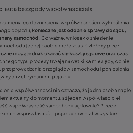
i auta bez zgody współwłaściciela
rozumienia co do zniesienia współwłasności i wykreślenia
jnego pojazdu,
konieczne jest oddanie sprawy do sądu,
zyznany samochód.
Co ważne, wniosek o zniesienie
samochodu jednej osobie może zostać złożony przez
czne mogą jednak okazać się koszty sądowe oraz czas
ch tego typu procesy trwają nawet kilka miesięcy, co nie
u, przeprowadzania przeglądów samochodu i poniesienia
zanych z utrzymaniem pojazdu.
sienie współwłasności nie oznacza, że jedna osoba nagle
wiem aktualny do momentu, aż jeden współwłaściciel
nieść współwłasność samochodu sądownie? Przede
iesienie współwłasności pojazdu zawierał wszystkie