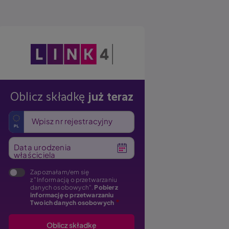
Obraz
Oblicz składkę
już teraz
Wpisz nr rejestracyjny
Data urodzenia
właściciela
Zapoznałam/em się
z "Informacją o przetwarzaniu
danych osobowych".
Pobierz
informację o przetwarzaniu
Twoich danych osobowych