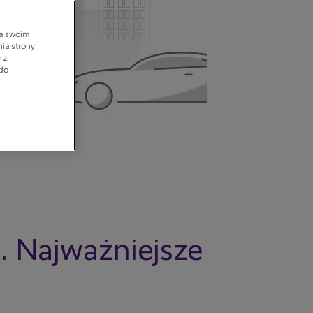
na swoim
ia strony,
 z
 do
. Najważniejsze