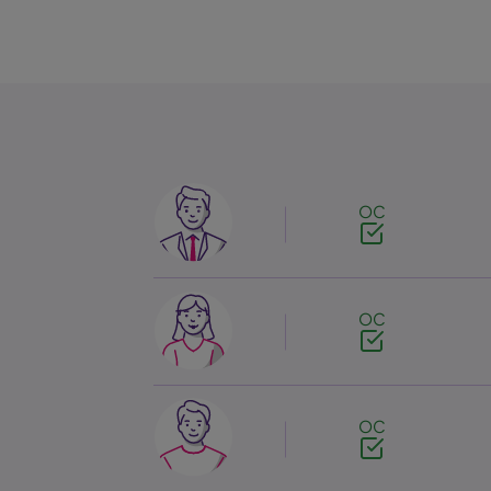
Image
OC
Image
OC
Image
OC