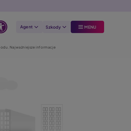
Agent
Szkody
MENU
Otwórz
opcje
odu. Najważniejsze informacje
dostępności