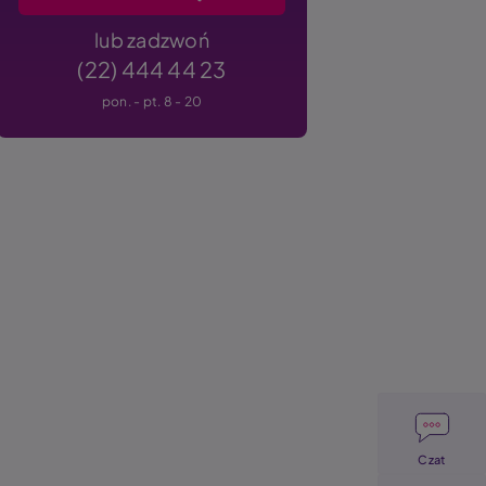
lub zadzwoń
(22) 444 44 23
pon. - pt. 8 - 20
Image
Czat