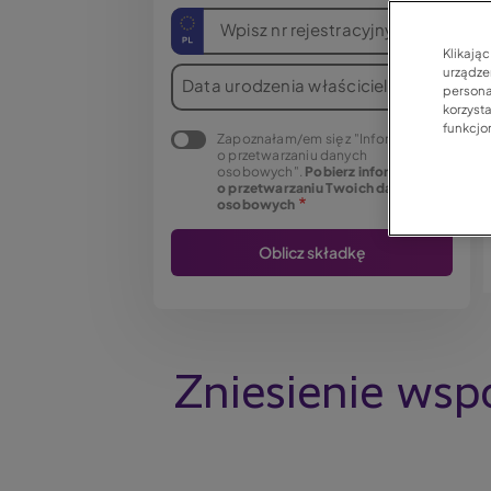
Wpisz nr rejestracyjny
Klikają
urządzen
Data urodzenia właściciela
persona
korzyst
funkcjo
Zapoznałam/em się z "Informacją
o przetwarzaniu danych
osobowych".
Pobierz informację
o przetwarzaniu Twoich danych
osobowych
Zniesienie wsp