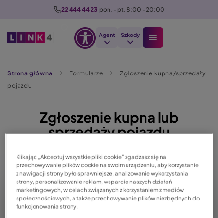
P
22 444 44 23
  pon. - pt. 8:00 - 20:00
r
z
Agent
Szkody
e
Otwórz
j
Szukaj
opcje
d
Strona główna
Formularze
Zgłoszenie kupna/sprzedaży
dostępności
ź
pojazdu
d
o
Zgłoszenie kupna lub
t
r
sprzedaży pojazdu
e
ś
Klikając „Akceptuj wszystkie pliki cookie” zgadzasz się na
c
przechowywanie plików cookie na swoim urządzeniu, aby korzystanie
z nawigacji strony było sprawniejsze, analizowanie wykorzystania
i
strony, personalizowanie reklam, wsparcie naszych działań
marketingowych, w celach związanych z korzystaniem z mediów
Co chcesz zgłosić?
społecznościowych, a także przechowywanie plików niezbędnych do
funkcjonowania strony.
Typ