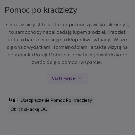
sytuacji. Szybki kontakt usprawni proces likwidacji i pozwoli Ci
Pomoc po kradzieży
szybko otrzymać świadczenie.
Chociaż nie jest to już tak popularne zjawisko jak kiedyś,
to samochody nadal padają łupem złodziei. Kradzież
auta to bardzo stresująca i kłopotliwa sytuacja. Wiąże
się ona z wydatkami, formalnościami, a także wizytą na
posterunku Policji. Dobrze mieć w takiej chwili do kogo
zwrócić się o pomoc i wsparcie.
Czytaj więcej
W przypadku
kradzieży
Twojego samochodu:
Tagi:
Ubezpieczenie Pomoc Po Kradzieży
LINK4 wypłaci odszkodowanie w kwocie 2000 zł,
Oblicz składkę OC
dzięki któremu będziesz mógł pokryć dodatkowe
koszty związane z kradzieżą samochodu (np. koszt
taksówek, samochodu zastępczego, koszt
rejestracji nowego samochodu),