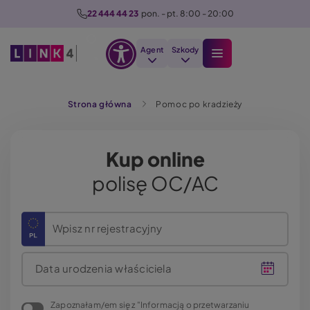
P
22 444 44 23
  pon. - pt. 8:00 - 20:00
r
z
Agent
Szkody
e
Otwórz
j
Szukaj
opcje
d
Strona główna
Pomoc po kradzieży
dostępności
ź
d
o
Kup online
t
polisę OC/AC
r
e
ś
Wpisz nr rejestracyjny
c
i
Data urodzenia właściciela
Zapoznałam/em się z "Informacją o przetwarzaniu