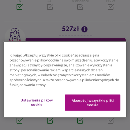
OC
AC
Assistance
NNW
527zł
Image
Oblicz składkę
Klikając „Akceptuj wszystkie pliki cookie” zgadzasz się na
OC
AC
Assistance
NNW
przechowywanie plików cookie na swoim urządzeniu, aby korzystanie
z nawigacji strony było sprawniejsze, analizowanie wykorzystania
strony, personalizowanie reklam, wsparcie naszych działań
marketingowych, w celach związanych z korzystaniem z mediów
społecznościowych, a także przechowywanie plików niezbędnych do
funkcjonowania strony.
1002zł
Image
Ustawienia plików
Akceptuj wszystkie pliki
Oblicz składkę
cookie
cookie
OC
AC
Assistance
NNW